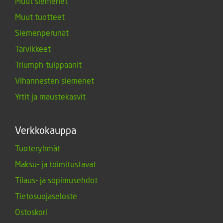
Muut siemenet
Muut tuotteet
Siemenperunat
Tarvikkeet
Triumph-tulppaanit
Vihannesten siemenet
Yrtit ja maustekasvit
Verkkokauppa
Tuoteryhmät
Maksu- ja toimitustavat
Tilaus- ja sopimusehdot
Tietosuojaseloste
Ostoskori