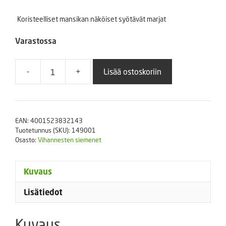
Koristeelliset mansikan näköiset syötävät marjat
Varastossa
-
+
Lisää ostoskoriin
Marjasavikka
Sperli's
Rote
Gans
EAN:
4001523832143
määrä
Tuotetunnus (SKU):
149001
Osasto:
Vihannesten siemenet
Kuvaus
Lisätiedot
Kuvaus