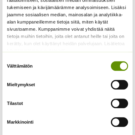
räätälöimiseen, sosiaalisen median ominaisuuksien
tukemiseen ja kävijämäärämme analysoimiseen. Lisäksi
24,90
€
Sisältää
ALE!
jaamme sosiaalisen median, mainosalan ja analytiikka-
arvonlisäveron
Hintaluokka:
2,99
€
–
5,00
€
Sisältää
alan kumppaneillemme tietoja siitä, miten käytät
2,99 €
arvonlisäveron
sivustoamme. Kumppanimme voivat yhdistää näitä
-
tietoja muihin tietoihin, joita olet antanut heille tai joita on
5,00 €
kerätty, kun olet käyttänyt heidän palvelujaan. Lisätietoa
käyttämistämme evästeistä
Suostumuksen
Välttämätön
valinta
Mieltymykset
Silopersilja Gigante d’
Spagettikurpitsa Pyza
Italia 50 g
Tilastot
4,50
€
Sisältää arvonlisäveron
5,90
€
Sisältää arvonlisäveron
Markkinointi