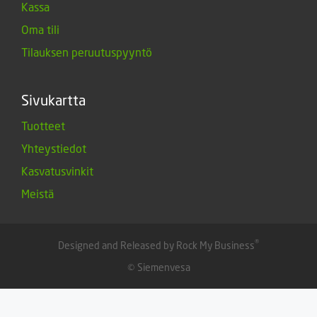
Kassa
Oma tili
Tilauksen peruutuspyyntö
Sivukartta
Tuotteet
Yhteystiedot
Kasvatusvinkit
Meistä
®
Designed and Released by Rock My Business
© Siemenvesa