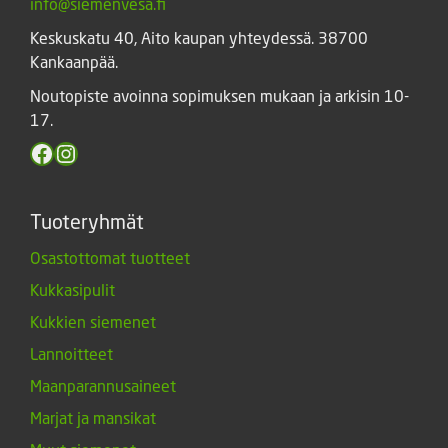
info@siemenvesa.fi
Keskuskatu 40, Aito kaupan yhteydessä. 38700
Kankaanpää.
Noutopiste avoinna sopimuksen mukaan ja arkisin 10-
17.
Facebook
Instagram
Tuoteryhmät
Osastottomat tuotteet
Kukkasipulit
Kukkien siemenet
Lannoitteet
Maanparannusaineet
Marjat ja mansikat