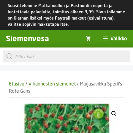
Siirry
Suosittelemme Matkahuollon ja Postnordin nopeita ja
sisältöön
luotettavia palveluita, toimitus
alkaen 3,99.
Sivustollamme
on Klarnan lisäksi myös Paytrail maksut (esivalittuna),
valitse sopivin maksutapa itse.
Siemenvesa
Valikko
Products
search
Etusivu
/
Vihannesten siemenet
/ Marjasavikka Sperli’s
Rote Gans