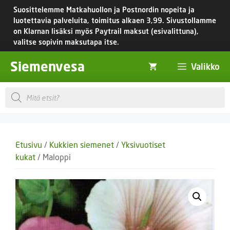
Siirry
Suosittelemme Matkahuollon ja Postnordin nopeita ja
sisältöön
luotettavia palveluita, toimitus
alkaen 3,99.
Sivustollamme
on Klarnan lisäksi myös Paytrail maksut (esivalittuna),
valitse sopivin maksutapa itse.
Siemenvesa
Valikko
Products
search
Etusivu
/
Kukkien siemenet
/
Yksivuotiset
kukat
/ Maloppi