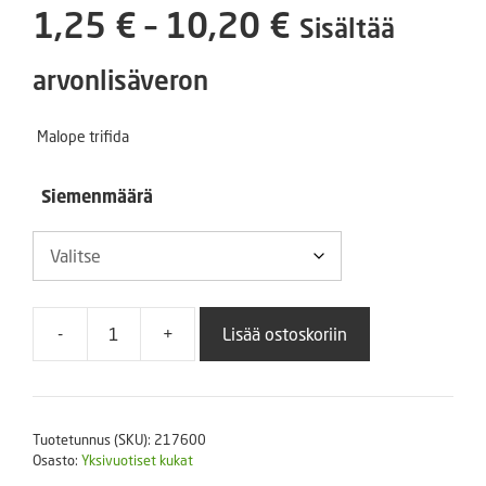
Hintaluokka
1,25
€
–
10,20
€
Sisältää
1,25 €
arvonlisäveron
-
Malope trifida
10,20 €
Siemenmäärä
-
+
Lisää ostoskoriin
Maloppi
määrä
Tuotetunnus (SKU):
217600
Osasto:
Yksivuotiset kukat