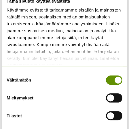
Tämä sivusto käyttää evästeitä
Käytämme evästeitä tarjoamamme sisällön ja mainosten
räätälöimiseen, sosiaalisen median ominaisuuksien
tukemiseen ja kävijämäärämme analysoimiseen. Lisäksi
Kääpiöauringonkukka
Jänönhäntä ’Bunny
jaamme sosiaalisen median, mainosalan ja analytiikka-
Pacino Mix
Tails’
alan kumppaneillemme tietoja siitä, miten käytät
3,60
€
5,00
€
Sisältää arvonlisäveron
Sisältää arvonlisäveron
sivustoamme. Kumppanimme voivat yhdistää näitä
tietoja muihin tietoihin, joita olet antanut heille tai joita on
kerätty, kun olet käyttänyt heidän palvelujaan. Lisätietoa
käyttämistämme evästeistä
Suostumuksen
Välttämätön
valinta
Mieltymykset
Kukontöyhtö New Look
40 s.
Kääpiöauringonkukka
Tilastot
Music Box 40 s.
3,60
€
Sisältää arvonlisäveron
3,50
€
Sisältää arvonlisäveron