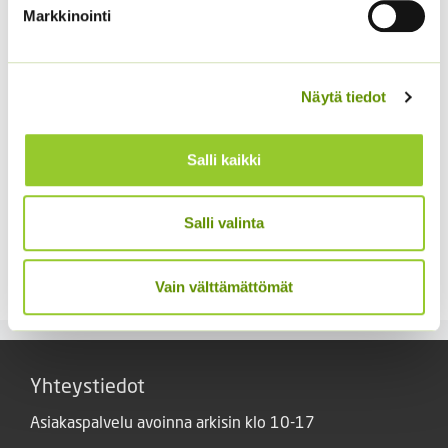
Markkinointi
Näytä tiedot
Salli kaikki
Salli valinta
Kääpiöauringonkukka
Punakosmoskukka
Pacino Gold
Sperli’s Mix Dreams
3,60
€
5,20
€
Sisältää arvonlisäveron
Sisältää arvonlisäveron
Vain välttämättömät
Yhteystiedot
Asiakaspalvelu avoinna arkisin klo 10-17