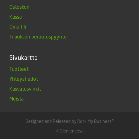
Ostoskori
Kassa
Oma tili
Tilauksen peruutuspyyntö
Sivukartta
Tuotteet
Yhteystiedot
Kasvatusvinkit
Meistä
®
Designed and Released by Rock My Business
© Siemenvesa