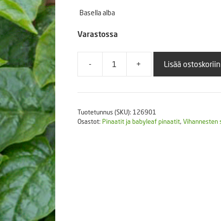
Puutarhatyökalut
Basella alba
Askartelutarvikkeet
Varastossa
-
+
Lisää ostoskoriin
Malabaripinaatti
'Select
Green'
5
Tuotetunnus (SKU):
126901
g
Osastot:
Pinaatit ja babyleaf pinaatit
,
Vihannesten 
määrä