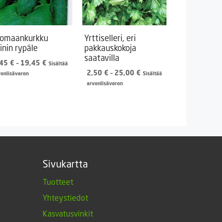
omaankurkku
Yrttiselleri, eri
inin rypäle
pakkauskokoja
saatavilla
Hintaluokka:
,45
€
–
19,45
€
Sisältää
1,45 €
Hintaluokka:
2,50
€
–
25,00
€
vonlisäveron
Sisältää
-
2,50 €
arvonlisäveron
19,45 €
-
25,00 €
Sivukartta
Tuotteet
Yhteystiedot
Kasvatusvinkit