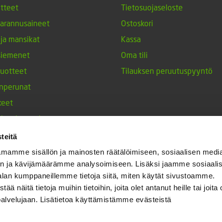
tteet
Tietosuojaseloste
arannusaineet
Ostoskori
 ja mansikat
Kassa
siemenet
Oma tili
tuotteet
Tilauksen peruutuspyyntö
nperunat
keet
h-tulppaanit
nesten siemenet
teitä
ja maustekasvit
mamme sisällön ja mainosten räätälöimiseen, sosiaalisen medi
n ja kävijämäärämme analysoimiseen. Lisäksi jaamme sosiaali
alan kumppaneillemme tietoja siitä, miten käytät sivustoamme.
näitä tietoja muihin tietoihin, joita olet antanut heille tai joita 
palvelujaan. Lisätietoa käyttämistämme evästeistä