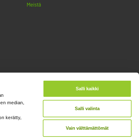
Meistä
Salli kaikki
an
sen median,
Salli valinta
on kerätty,
®
Designed and Released by Rock My Business
Vain välttämättömät