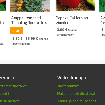
Amppelitomaatti
Paprika Californian
Av
tai
Tumbling Tom Yellow
Wonder
Re
2,60
€
1
Sisältää
ALE!
arvonlisäveron
ar
Hintaluokka:
3,90
€
–
15,90
€
Sisältää
aluokka:
3,90 €
ltää
arvonlisäveron
9 €
-
15,90 €
90 €
eryhmät
Verkkokauppa
ttomat tuotteet
Tuoteryhmät
ipulit
Maksu- ja toimitustavat
en siemenet
Tilaus- ja sopimusehdot