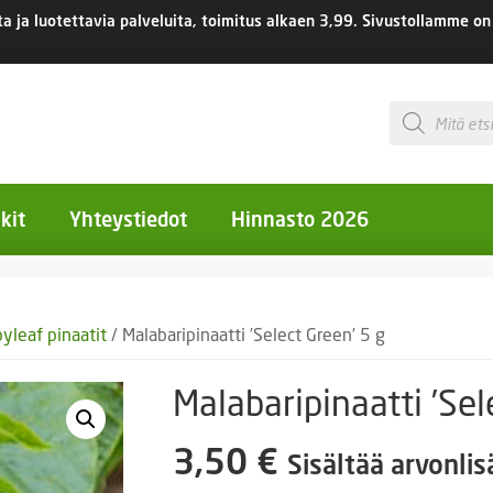
 ja luotettavia palveluita, toimitus
alkaen 3,99.
Sivustollamme on 
Products
search
kit
Yhteystiedot
Hinnasto 2026
otiset kukat
byleaf pinaatit
/ Malabaripinaatti ’Select Green’ 5 g
otiset kukat
uotiset kukat
Malabaripinaatti ’Sel
eokset
3,50
€
Sisältää arvonli
Ruukut