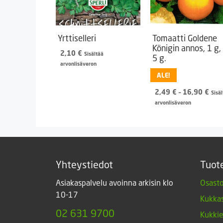
Yrttiselleri
Tomaatti Goldene
Königin annos, 1 g, 
2,10
€
Sisältää
5 g.
arvonlisäveron
ALE!
Hint
2,49
€
–
16,90
€
Sisä
2,4
arvonlisäveron
-
16,
Yhteystiedot
Tuot
Asiakaspalvelu avoinna arkisin klo
Osasto
10-17
Kukkas
02 631 9700
Kukki