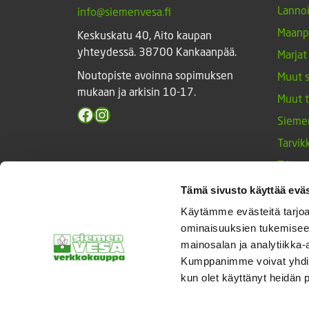
Lannoi
info@siemenvesa.fi
Maanp
Keskuskatu 40, Aito kaupan
yhteydessä. 38700 Kankaanpää.
Marjat
Noutopiste avoinna sopimuksen
Muut 
mukaan ja arkisin 10-17.
Muut 
Facebook
Instagram
Sieme
Tarvik
Triump
Vihan
Tämä sivusto käyttää eväs
Yrtit 
Käytämme evästeitä tarjoa
ominaisuuksien tukemisee
mainosalan ja analytiikka-
Kumppanimme voivat yhdistää 
© Siemenvesa
kun olet käyttänyt heidän 