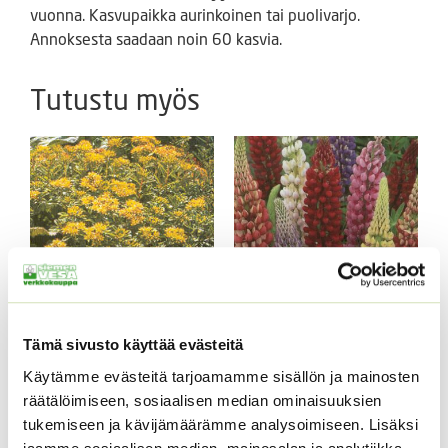
vuonna. Kasvupaikka aurinkoinen tai puolivarjo.
Annoksesta saadaan noin 60 kasvia.
Tutustu myös
Amurinmaksaruoho
Kirjolupiini Russell
Tämä sivusto käyttää evästeitä
Sedum selskianum
sekoitus 5 g
Käytämme evästeitä tarjoamamme sisällön ja mainosten
Spirit
6,50
€
Sisältää arvonlisäveron
räätälöimiseen, sosiaalisen median ominaisuuksien
Hintaluokka:
4,40
€
–
22,50
€
Sisältää
tukemiseen ja kävijämäärämme analysoimiseen. Lisäksi
4,40 €
arvonlisäveron