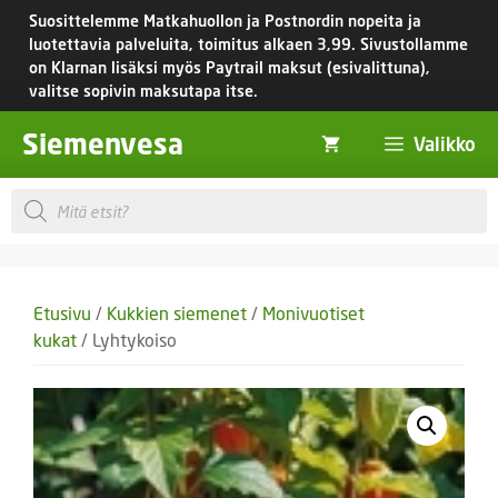
Siirry
Suosittelemme Matkahuollon ja Postnordin nopeita ja
sisältöön
luotettavia palveluita, toimitus
alkaen 3,99.
Sivustollamme
on Klarnan lisäksi myös Paytrail maksut (esivalittuna),
valitse sopivin maksutapa itse.
Siemenvesa
Valikko
Products
search
Etusivu
/
Kukkien siemenet
/
Monivuotiset
kukat
/ Lyhtykoiso