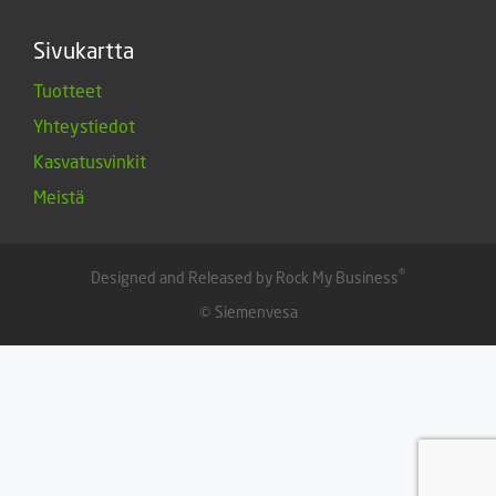
Sivukartta
Tuotteet
Yhteystiedot
Kasvatusvinkit
Meistä
®
Designed and Released by Rock My Business
© Siemenvesa