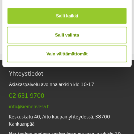
Salli kaikki
Siperianpallo-ohdake 5
Hopeahärkki Silver
g
Carpet
Salli valinta
Hintaluokka:
7,00
€
2,50
€
–
11,00
€
Sisältää arvonlisäveron
Sisältää
2,50 €
arvonlisäveron
-
11,00 €
Vain välttämättömät
Yhteystiedot
Asiakaspalvelu avoinna arkisin klo 10-17
02 631 9700
info@siemenvesa.fi
Keskuskatu 40, Aito kaupan yhteydessä. 38700
Kankaanpää.
Noutopiste avoinna sopimuksen mukaan ja arkisin 10-