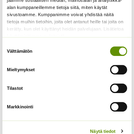
jaamme sosiaalisen median, mainosalan ja analytiikka-
-
alan kumppaneillemme tietoja siitä, miten käytät
22,50 €
sivustoamme. Kumppanimme voivat yhdistää näitä
tietoja muihin tietoihin, joita olet antanut heille tai joita on
kerätty, kun olet käyttänyt heidän palvelujaan. Lisätietoa
käyttämistämme evästeistä
Suostumuksen
Välttämätön
valinta
Alppiasteri Sekoitus
Kirjolupiini Russell
Mieltymykset
sekoitus noin 50 s
Hintaluokka:
3,00
€
–
5,00
€
Sisältää
3,00 €
3,60
€
arvonlisäveron
Sisältää arvonlisäveron
Tilastot
-
5,00 €
Markkinointi
Näytä tiedot