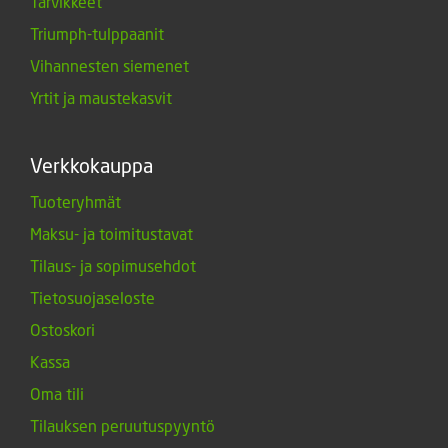
Tarvikkeet
Triumph-tulppaanit
Vihannesten siemenet
Yrtit ja maustekasvit
Verkkokauppa
Tuoteryhmät
Maksu- ja toimitustavat
Tilaus- ja sopimusehdot
Tietosuojaseloste
Ostoskori
Kassa
Oma tili
Tilauksen peruutuspyyntö