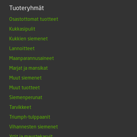
Tuoteryhmät
Osastottomat tuotteet
Kukkasipulit
Kukkien siemenet
Lannoitteet
Maanparannusaineet
Marjat ja mansikat
Muut siemenet
Muut tuotteet
Siemenperunat
Tarvikkeet
Triumph-tulppaanit
Vihannesten siemenet
Yrtit ja maustekasvit