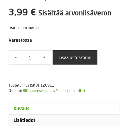
3,99
€
Sisältää arvonlisäveron
Vaccinium myrtillus
Varastossa
-
+
Lisää ostoskoriin
Mustikka,
luomu
määrä
Tuotetunnus (SKU):
120911
Osastot:
BIO-luomusiemenet
,
Marjat ja mansikat
Kuvaus
Lisätiedot