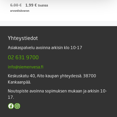
Alkuperäinen
Nykyinen
6,00
€
1,99
€
Sisältää
hinta
hinta
arvonlisäveron
oli:
on:
6,00 €.
1,99 €.
Yhteystiedot
Asiakaspalvelu avoinna arkisin klo 10-17
02 631 9700
info@siemenvesa.fi
Keskuskatu 40, Aito kaupan yhteydessä. 38700
Kankaanpää.
Noutopiste avoinna sopimuksen mukaan ja arkisin 10-
17.
Facebook
Instagram