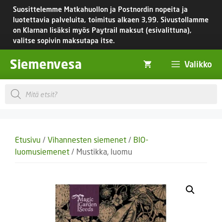
Siirry
Suosittelemme Matkahuollon ja Postnordin nopeita ja
sisältöön
luotettavia palveluita, toimitus
alkaen 3,99.
Sivustollamme
on Klarnan lisäksi myös Paytrail maksut (esivalittuna),
valitse sopivin maksutapa itse.
Siemenvesa
Valikko
Products
search
Etusivu
/
Vihannesten siemenet
/
BIO-
luomusiemenet
/ Mustikka, luomu