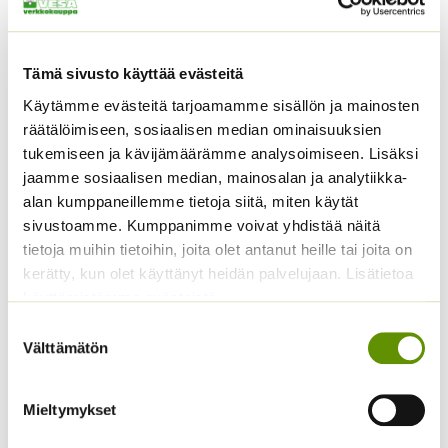
Tämä sivusto käyttää evästeitä
Käytämme evästeitä tarjoamamme sisällön ja mainosten
Silpoydinherne BIO-
Retiisi Bio Celesta F1
räätälöimiseen, sosiaalisen median ominaisuuksien
Utrillo (Luomu) 8 g.
ALE!
tukemiseen ja kävijämäärämme analysoimiseen. Lisäksi
ALE!
jaamme sosiaalisen median, mainosalan ja analytiikka-
Alkuperäinen
Nykyinen
5,00
€
3,90
€
Sisältää
Alkuperäinen
Nykyinen
hinta
hinta
2,00
€
1,70
€
alan kumppaneillemme tietoja siitä, miten käytät
Sisältää
arvonlisäveron
hinta
hinta
oli:
on:
arvonlisäveron
sivustoamme. Kumppanimme voivat yhdistää näitä
oli:
on:
5,00 €.
3,90 €.
tietoja muihin tietoihin, joita olet antanut heille tai joita on
2,00 €.
1,70 €.
kerätty, kun olet käyttänyt heidän palvelujaan. Lisätietoa
käyttämistämme evästeistä
Suostumuksen
Välttämätön
valinta
Mieltymykset