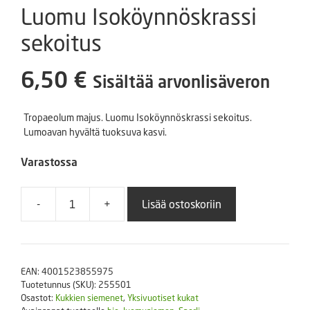
Luomu Isoköynnöskrassi
sekoitus
6,50
€
Sisältää arvonlisäveron
Tropaeolum majus. Luomu Isoköynnöskrassi sekoitus.
Lumoavan hyvältä tuoksuva kasvi.
Varastossa
-
+
Lisää ostoskoriin
Luomu
Isoköynnöskrassi
sekoitus
määrä
EAN:
4001523855975
Tuotetunnus (SKU):
255501
Osastot:
Kukkien siemenet
,
Yksivuotiset kukat