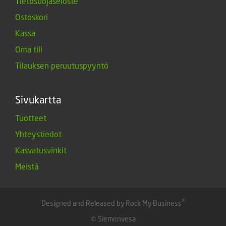
Tietosuojaseloste
Ostoskori
Kassa
Oma tili
Tilauksen peruutuspyyntö
Sivukartta
Tuotteet
Yhteystiedot
Kasvatusvinkit
Meistä
®
Designed and Released by Rock My Business
© Siemenvesa