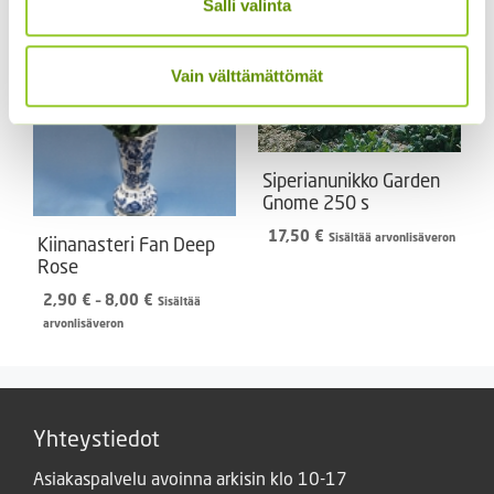
Salli valinta
Vain välttämättömät
Siperianunikko Garden
Gnome 250 s
17,50
€
Sisältää arvonlisäveron
Kiinanasteri Fan Deep
Rose
Hintaluokka:
2,90
€
–
8,00
€
Sisältää
2,90 €
arvonlisäveron
-
8,00 €
Yhteystiedot
Asiakaspalvelu avoinna arkisin klo 10-17