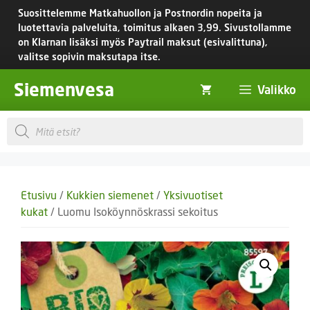
Siirry
Suosittelemme Matkahuollon ja Postnordin nopeita ja
sisältöön
luotettavia palveluita, toimitus
alkaen 3,99.
Sivustollamme
on Klarnan lisäksi myös Paytrail maksut (esivalittuna),
valitse sopivin maksutapa itse.
Siemenvesa
Valikko
Products
search
Etusivu
/
Kukkien siemenet
/
Yksivuotiset
kukat
/ Luomu Isoköynnöskrassi sekoitus