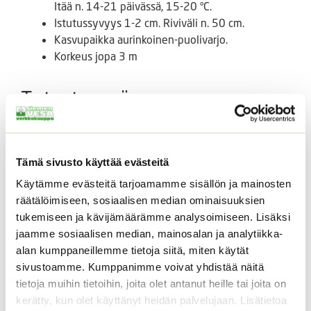
Itää n. 14-21 päivässä, 15-20 °C.
Istutussyvyys 1-2 cm. Riviväli n. 50 cm.
Kasvupaikka aurinkoinen-puolivarjo.
Korkeus jopa 3 m
Tutustu myös
Tämä sivusto käyttää evästeitä
Käytämme evästeitä tarjoamamme sisällön ja mainosten
räätälöimiseen, sosiaalisen median ominaisuuksien
tukemiseen ja kävijämäärämme analysoimiseen. Lisäksi
jaamme sosiaalisen median, mainosalan ja analytiikka-
alan kumppaneillemme tietoja siitä, miten käytät
sivustoamme. Kumppanimme voivat yhdistää näitä
Hentohöyhenheinä
Loistosädekukka
Pony Tails
Arizona Red Shades
tietoja muihin tietoihin, joita olet antanut heille tai joita on
kerätty, kun olet käyttänyt heidän palvelujaan. Lisätietoa
Hintaluokka:
3,50
€
–
17,50
€
5,00
€
Sisältää
Sisältää arvonlisäveron