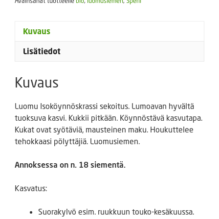
Avainsanat tuotteelle
bio
,
luomusiemen
,
Sperli
Kuvaus
Lisätiedot
Kuvaus
Luomu Isoköynnöskrassi sekoitus. Lumoavan hyvältä
tuoksuva kasvi. Kukkii pitkään. Köynnöstävä kasvutapa.
Kukat ovat syötäviä, mausteinen maku. Houkuttelee
tehokkaasi pölyttäjiä. Luomusiemen.
Annoksessa on n. 18 siementä.
Kasvatus:
Suorakylvö esim. ruukkuun touko-kesäkuussa.