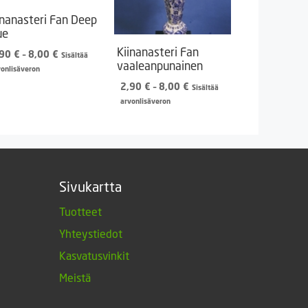
inanasteri Fan Deep
ue
Kiinanasteri Fan
Hintaluokka:
,90
€
–
8,00
€
Sisältää
vaaleanpunainen
2,90 €
vonlisäveron
-
Hintaluokka:
2,90
€
–
8,00
€
Sisältää
8,00 €
2,90 €
arvonlisäveron
-
8,00 €
Sivukartta
Tuotteet
Yhteystiedot
Kasvatusvinkit
Meistä