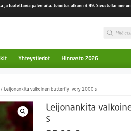
 ja luotettavia palveluita, toimitus
alkaen 3,99.
Sivustollamme on 
Products
search
kit
Yhteystiedot
Hinnasto 2026
otiset kukat
/ Leijonankita valkoinen butterfly ivory 1000 s
otiset kukat
uotiset kukat
Leijonankita valkoin
eokset
s
Ruukut