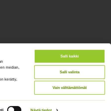
Salli kaikki
an
sen median,
Salli valinta
on kerätty,
®
Designed and Released by Rock My Business
Vain välttämättömät
ti
Näytä tiedot