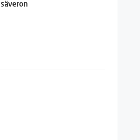
isäveron