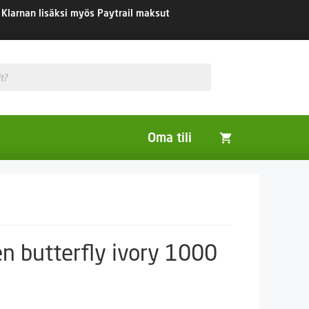
Klarnan lisäksi myös Paytrail maksut
Oma tili
Huonekasvit
Nurmikon siemenet
Viherlannoitus- ja maisemointikasvit
en butterfly ivory 1000