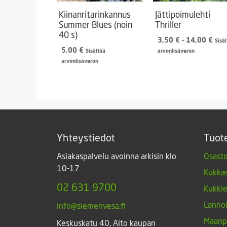
Kiinanritarinkannus
Jättipoimulehti
Summer Blues (noin
Thriller
40 s)
Hint
3,50
€
–
14,00
€
Sisä
3,5
5,00
€
Sisältää
arvonlisäveron
-
arvonlisäveron
14,
Yhteystiedot
Tuot
Asiakaspalvelu avoinna arkisin klo
Osasto
10-17
Kukkas
02 631 9700
Kukki
Lannoi
info@siemenvesa.fi
Maanp
Keskuskatu 40, Aito kaupan