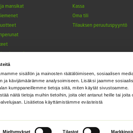
 ja mansikat
Kassa
siemenet
Oma tili
tuotteet
Tilauksen peruutuspyyntö
nperunat
keet
h-tulppaanit
nesten siemenet
teitä
ja maustekasvit
mamme sisällön ja mainosten räätälöimiseen, sosiaalisen medi
n ja kävijämäärämme analysoimiseen. Lisäksi jaamme sosiaali
alan kumppaneillemme tietoja siitä, miten käytät sivustoamme.
näitä tietoja muihin tietoihin, joita olet antanut heille tai joita 
palvelujaan. Lisätietoa käyttämistämme evästeistä
Mieltymykset
Tilastot
Markkinoin