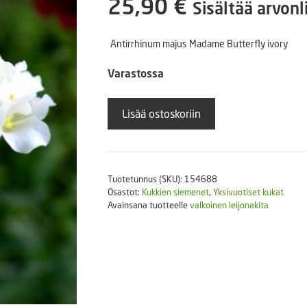
25,90
€
Sisältää arvonl
Puutarhatyökalut
Askartelutarvikkeet
Antirrhinum majus Madame Butterfly ivory
Varastossa
Leijonankita
Lisää ostoskoriin
valkoinen
butterfly
ivory
1000
Tuotetunnus (SKU):
154688
s
Osastot:
Kukkien siemenet
,
Yksivuotiset kukat
määrä
Avainsana tuotteelle
valkoinen leijonakita