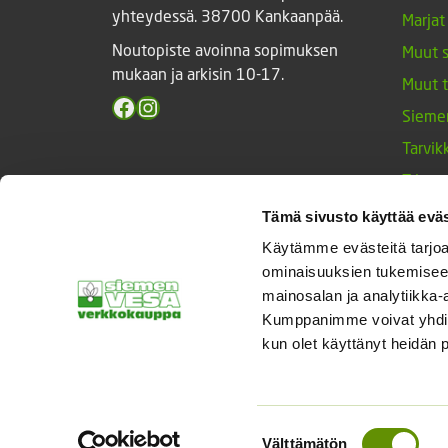
yhteydessä. 38700 Kankaanpää.
Marjat
Noutopiste avoinna sopimuksen
Muut 
mukaan ja arkisin 10-17.
Muut 
Facebook
Instagram
Sieme
Tarvik
Triump
Vihan
Tämä sivusto käyttää eväs
Yrtit 
Käytämme evästeitä tarjoa
ominaisuuksien tukemisee
mainosalan ja analytiikka-
Kumppanimme voivat yhdistää 
© Siemenvesa
kun olet käyttänyt heidän 
Suostumuksen
Välttämätön