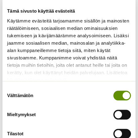
Tämä sivusto käyttää evästeitä
Käytämme evästeitä tarjoamamme sisällön ja mainosten
Lehtiselleri Tall Utah
Kasvihuonekurkku
räätälöimiseen, sosiaalisen median ominaisuuksien
valmispussi/eri
Burpless Tasty Green
tukemiseen ja kävijämäärämme analysoimiseen. Lisäksi
pakkauskoot
F1 (20 s.)
jaamme sosiaalisen median, mainosalan ja analytiikka-
Hintaluokka:
3,90
€
–
8,90
€
5,90
€
Sisältää
Sisältää arvonlisäveron
alan kumppaneillemme tietoja siitä, miten käytät
3,90 €
arvonlisäveron
sivustoamme. Kumppanimme voivat yhdistää näitä
-
8,90 €
tietoja muihin tietoihin, joita olet antanut heille tai joita on
kerätty, kun olet käyttänyt heidän palvelujaan. Lisätietoa
käyttämistämme evästeistä
Suostumuksen
Välttämätön
valinta
Mieltymykset
Amppelitomaatti
Silopersilja Gigante d’
Tumbling Tom Red
Italia 50 g
Tilastot