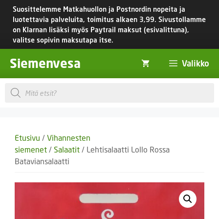
Siirry
Suosittelemme Matkahuollon ja Postnordin nopeita ja
sisältöön
luotettavia palveluita, toimitus
alkaen 3,99.
Sivustollamme
on Klarnan lisäksi myös Paytrail maksut (esivalittuna),
valitse sopivin maksutapa itse.
Siemenvesa
Valikko
Products
search
Etusivu
/
Vihannesten
siemenet
/
Salaatit
/ Lehtisalaatti Lollo Rossa
Bataviansalaatti