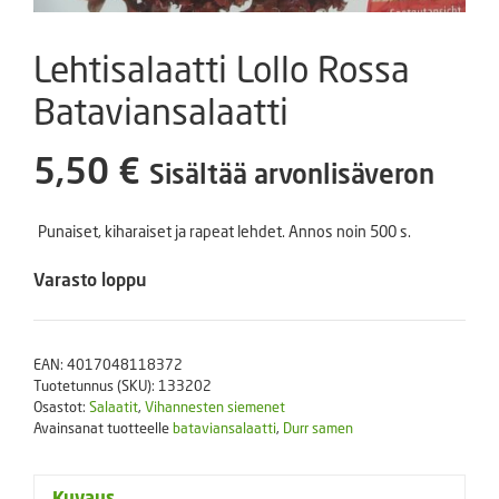
Lehtisalaatti Lollo Rossa
Bataviansalaatti
5,50
€
Sisältää arvonlisäveron
Punaiset, kiharaiset ja rapeat lehdet. Annos noin 500 s.
Varasto loppu
EAN:
4017048118372
Tuotetunnus (SKU):
133202
Osastot:
Salaatit
,
Vihannesten siemenet
Avainsanat tuotteelle
bataviansalaatti
,
Durr samen
Kuvaus