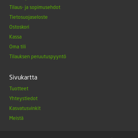
Tilaus- ja sopimusehdot
Tietosuojaseloste
Ostoskori
Kassa
Oma tili
Tilauksen peruutuspyyntö
Sivukartta
Tuotteet
Yhteystiedot
Kasvatusvinkit
Meistä