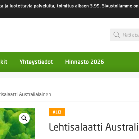
 ja luotettavia palveluita, toimitus
alkaen 3,99.
Sivustollamme on 
Products
search
kit
Yhteystiedot
Hinnasto 2026
otiset kukat
isalaatti Australialainen
otiset kukat
uotiset kukat
ALE!
eokset
Lehtisalaatti Austral
Ruukut