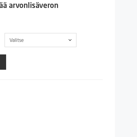
aluokka:
tää arvonlisäveron
 €
 €