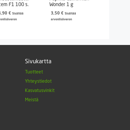
tem F1 100 s.
Wonder 1 g
4,90
€
3,50
€
Sisältää
Sisältää
vonlisäveron
arvonlisäveron
Sivukartta
Tuotteet
Yhteystiedot
Kasvatusvinkit
Meistä