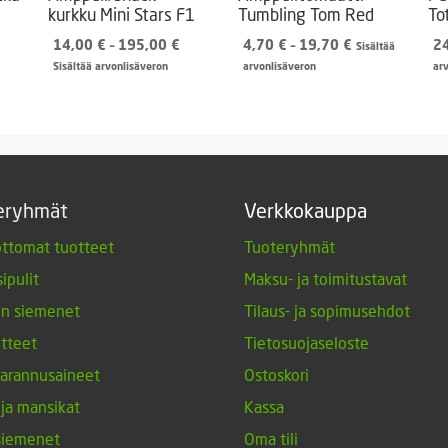
kurkku Mini Stars F1
Tumbling Tom Red
To
Hintaluokka:
Hintaluokka:
14,00
€
–
195,00
€
4,70
€
–
19,70
€
2
Sisältää
14,00 €
4,70 €
Sisältää arvonlisäveron
arvonlisäveron
ar
-
-
195,00 €
19,70 €
eryhmät
Verkkokauppa
ttomat tuotteet
Tuoteryhmät
ipulit
Maksu- ja toimitustavat
en siemenet
Tilaus- ja sopimusehdot
tteet
Tietosuojaseloste
arannusaineet
Ostoskori
 ja mansikat
Kassa
siemenet
Oma tili