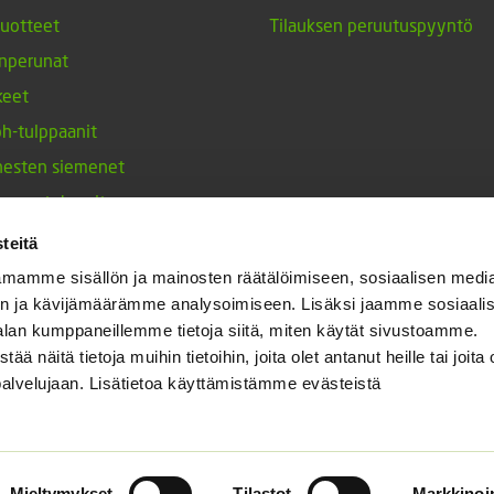
tuotteet
Tilauksen peruutuspyyntö
nperunat
keet
h-tulppaanit
nesten siemenet
ja maustekasvit
teitä
mamme sisällön ja mainosten räätälöimiseen, sosiaalisen medi
n ja kävijämäärämme analysoimiseen. Lisäksi jaamme sosiaali
alan kumppaneillemme tietoja siitä, miten käytät sivustoamme.
näitä tietoja muihin tietoihin, joita olet antanut heille tai joita 
palvelujaan. Lisätietoa käyttämistämme evästeistä
Mieltymykset
Tilastot
Markkinoin