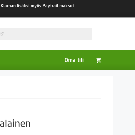
Klarnan lisäksi myös Paytrail maksut
Oma tili
Huonekasvit
Nurmikon siemenet
Viherlannoitus- ja maisemointikasvit
ialainen