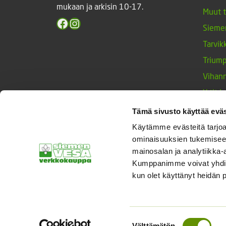
mukaan ja arkisin 10-17.
Muut 
Facebook
Instagram
Sieme
Tarvik
Triump
Vihan
Yrtit 
Tämä sivusto käyttää eväs
Käytämme evästeitä tarjoa
© Siemenvesa
ominaisuuksien tukemisee
mainosalan ja analytiikka-
Kumppanimme voivat yhdistää 
kun olet käyttänyt heidän 
Suostumuksen
Välttämätön