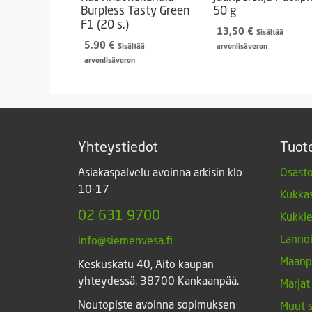
Burpless Tasty Green
50 g
F1 (20 s.)
13,50
€
Sisältää
5,90
€
Sisältää
arvonlisäveron
arvonlisäveron
Yhteystiedot
Tuot
Asiakaspalvelu avoinna arkisin klo
Osasto
10-17
Kukkas
02 631 9700
Kukki
Lannoi
info@siemenvesa.fi
Maanp
Keskuskatu 40, Aito kaupan
yhteydessä. 38700 Kankaanpää.
Marjat
Noutopiste avoinna sopimuksen
Muut 