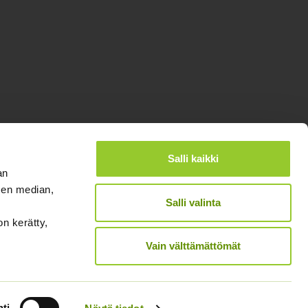
Salli kaikki
an
®
Designed and Released by Rock My Business
sen median,
Salli valinta
on kerätty,
Vain välttämättömät
ti