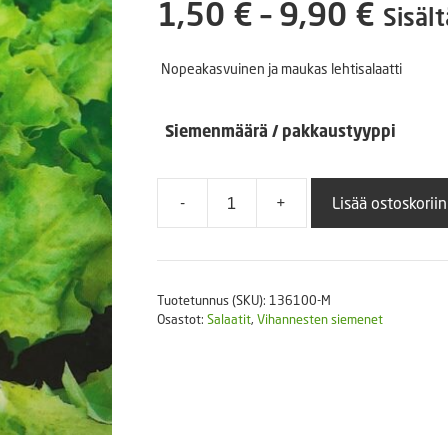
Hint
1,50
€
–
9,90
€
Puutarhatyökalut
Sisäl
Askartelutarvikkeet
1,50
Nopeakasvuinen ja maukas lehtisalaatti
-
Siemenmäärä / pakkaustyyppi
9,90
-
+
Lisää ostoskoriin
Lehtisalaatti
Australialainen
määrä
Tuotetunnus (SKU):
136100-M
Osastot:
Salaatit
,
Vihannesten siemenet