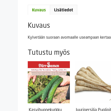
Kuvaus
Lisätiedot
Kuvaus
Kylvetään suoraan avomaalle useampaan kertaan
Tutustu myös
Kasvihuonekurkku
Juuripersilja Puolipi