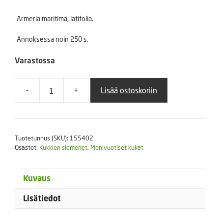
Armeria maritima, latifolia.
Annoksessa noin 250 s.
Varastossa
-
+
Lisää ostoskoriin
Laukkaneilikka
Morning
Star
Deep
Tuotetunnus (SKU):
155402
Rose
Osastot:
Kukkien siemenet
,
Monivuotiset kukat
250
s
määrä
Kuvaus
Lisätiedot