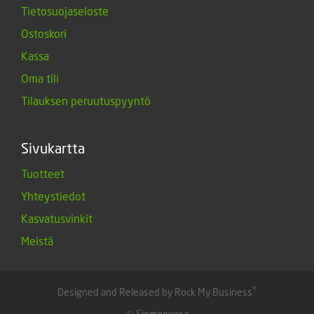
Tietosuojaseloste
Ostoskori
Kassa
Oma tili
Tilauksen peruutuspyyntö
Sivukartta
Tuotteet
Yhteystiedot
Kasvatusvinkit
Meistä
®
Designed and Released by Rock My Business
© Siemenvesa