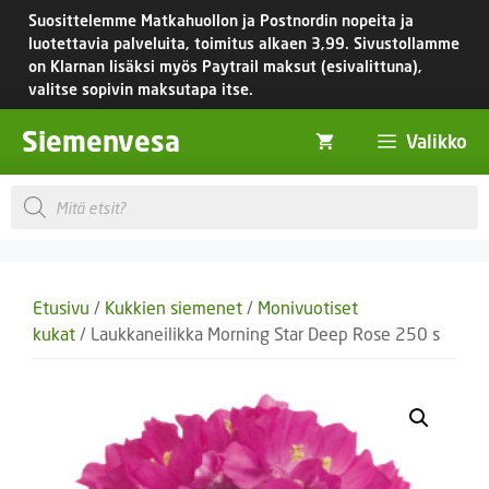
Siirry
Suosittelemme Matkahuollon ja Postnordin nopeita ja
sisältöön
luotettavia palveluita, toimitus
alkaen 3,99.
Sivustollamme
on Klarnan lisäksi myös Paytrail maksut (esivalittuna),
valitse sopivin maksutapa itse.
Siemenvesa
Valikko
Products
search
Etusivu
/
Kukkien siemenet
/
Monivuotiset
kukat
/ Laukkaneilikka Morning Star Deep Rose 250 s