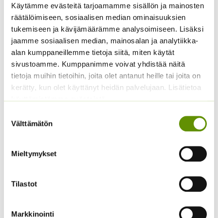
Käytämme evästeitä tarjoamamme sisällön ja mainosten
Kiinanasteri Fan
Hintaluokka:
3,00
€
–
5,25
€
Sisältää
räätälöimiseen, sosiaalisen median ominaisuuksien
keltainen
3,00 €
arvonlisäveron
tukemiseen ja kävijämäärämme analysoimiseen. Lisäksi
-
Hintaluokka:
2,90
€
–
8,00
€
Sisältää
jaamme sosiaalisen median, mainosalan ja analytiikka-
5,25 €
2,90 €
arvonlisäveron
alan kumppaneillemme tietoja siitä, miten käytät
-
sivustoamme. Kumppanimme voivat yhdistää näitä
8,00 €
tietoja muihin tietoihin, joita olet antanut heille tai joita on
kerätty, kun olet käyttänyt heidän palvelujaan. Lisätietoa
käyttämistämme evästeistä
Suostumuksen
Välttämätön
valinta
Mieltymykset
Jättipoimulehti Thriller
Kangasajuruoho
Hintaluokka:
3,50
€
–
14,00
€
2,90
€
Sisältää
Sisältää arvonlisäveron
Tilastot
3,50 €
arvonlisäveron
-
14,00 €
Markkinointi