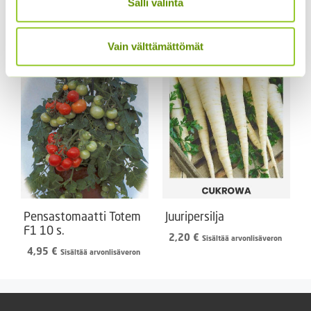
Salli valinta
ALE!
Hintaluokka:
2,99
€
–
5,00
€
Sisältää
2,99 €
Hintaluokka:
2,49
€
–
16,90
€
arvonlisäveron
Sisältää
Vain välttämättömät
-
2,49 €
arvonlisäveron
5,00 €
-
16,90 €
Pensastomaatti Totem
Juuripersilja
F1 10 s.
2,20
€
Sisältää arvonlisäveron
4,95
€
Sisältää arvonlisäveron