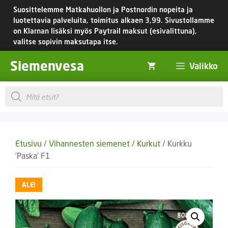
Siirry
Suosittelemme Matkahuollon ja Postnordin nopeita ja
sisältöön
luotettavia palveluita, toimitus
alkaen 3,99.
Sivustollamme
on Klarnan lisäksi myös Paytrail maksut (esivalittuna),
valitse sopivin maksutapa itse.
Siemenvesa
Valikko
Products
search
Etusivu
/
Vihannesten siemenet
/
Kurkut
/ Kurkku
’Paska’ F1
ALE!