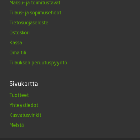
Maksu- ja toimitustavat
Tilaus- ja sopimusehdot
Tietosuojaseloste
Ostoskori
Kassa
Oma tili
Tilauksen peruutuspyyntö
Sivukartta
Tuotteet
Yhteystiedot
Kasvatusvinkit
Meistä