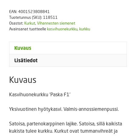
määrä
EAN:
4001523808841
Tuotetunnus (SKU):
118511
Osastot:
Kurkut
,
Vihannesten siemenet
Avainsanat tuotteelle
kasvihuonekurkku
,
kurkku
Kuvaus
Lisätiedot
Kuvaus
Kasvihuonekurkku ’Paska F1’
Yksivuotinen hyötykasvi. Valmis-annossiemenpussi.
Satoisa, partenokarppinen lajike. Satoisa, sillä kaikista
kukista tulee kurkku. Kurkut ovat tummanvihreät ja