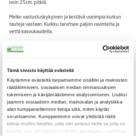
noin 25cm. pitkiä.
Melko vastustuskykyinen ja kestävä useimpia kurkun
tauteja vastaan. Kurkku tarvitsee paljon ravinteita ja
vettä kasvukaudella.
Kurkku on kasvina erittäin pakkas/hallaherkkä.
Esikasvatus sisällä maalis-huhtikuussa.
F1 hybridi siemen, annos noin 5 siementä.
Tämä sivusto käyttää evästeitä
Käytämme evästeitä tarjoamamme sisällön ja mainosten
Tutustu myös
räätälöimiseen, sosiaalisen median ominaisuuksien
tukemiseen ja kävijämäärämme analysoimiseen. Lisäksi
jaamme sosiaalisen median, mainosalan ja analytiikka-
alan kumppaneillemme tietoja siitä, miten käytät
sivustoamme. Kumppanimme voivat yhdistää näitä
tietoja muihin tietoihin, joita olet antanut heille tai joita on
kerätty, kun olet käyttänyt heidän palvelujaan. Lisätietoa