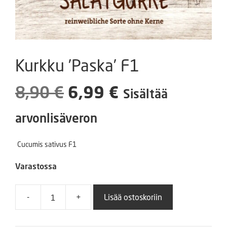
Kurkku ’Paska’ F1
Alkuperäinen
Nykyinen
8,90
€
6,99
€
Sisältää
hinta
hinta
arvonlisäveron
oli:
on:
Cucumis sativus F1
8,90 €.
6,99 €.
Varastossa
-
+
Lisää ostoskoriin
Kurkku
'Paska'
F1