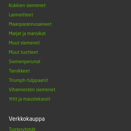
Kukkien siemenet
Lannoitteet
Maanparannusaineet
Marjat ja mansikat
Muut siemenet
Muut tuotteet
Siemenperunat
Tarvikkeet
Triumph-tulppaanit
Vihannesten siemenet
Yrtit ja maustekasvit
Verkkokauppa
Tuoteryhmät