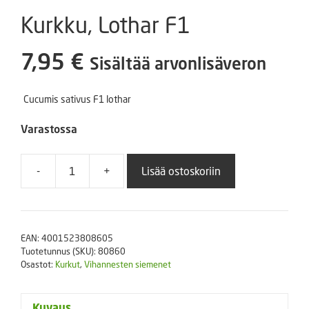
Kurkku, Lothar F1
7,95
€
Sisältää arvonlisäveron
Cucumis sativus F1 lothar
Varastossa
-
+
Lisää ostoskoriin
Kurkku,
Lothar
F1
määrä
EAN:
4001523808605
Tuotetunnus (SKU):
80860
Osastot:
Kurkut
,
Vihannesten siemenet
Kuvaus