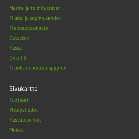
Maksu- ja toimitustavat
Tilaus- ja sopimusehdot
Tietosuojaseloste
Ostoskori
Kassa
Oma tili
Tilauksen peruutuspyyntö
Sivukartta
Tuotteet
Yhteystiedot
Kasvatusvinkit
Meistä