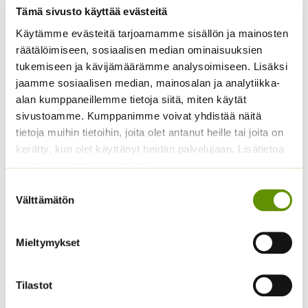
Tämä sivusto käyttää evästeitä
Käytämme evästeitä tarjoamamme sisällön ja mainosten
räätälöimiseen, sosiaalisen median ominaisuuksien
tukemiseen ja kävijämäärämme analysoimiseen. Lisäksi
jaamme sosiaalisen median, mainosalan ja analytiikka-
alan kumppaneillemme tietoja siitä, miten käytät
sivustoamme. Kumppanimme voivat yhdistää näitä
Juuripersilja
Spagettikurpitsa Pyza
tietoja muihin tietoihin, joita olet antanut heille tai joita on
2,20
€
4,50
€
Sisältää arvonlisäveron
Sisältää arvonlisäveron
kerätty, kun olet käyttänyt heidän palvelujaan. Lisätietoa
käyttämistämme evästeistä
Suostumuksen
Välttämätön
valinta
Mieltymykset
Tilastot
Sitruunamelissa 5 g
Silopersilja Gigante d’