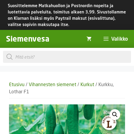
Siirry
Suosittelemme Matkahuollon ja Postnordin nopeita ja
sisältöön
luotettavia palveluita, toimitus
alkaen 3,99.
Sivustollamme
on Klarnan lisäksi myös Paytrail maksut (esivalittuna),
valitse sopivin maksutapa itse.
Siemenvesa
Valikko
Products
search
Etusivu
/
Vihannesten siemenet
/
Kurkut
/ Kurkku,
Lothar F1