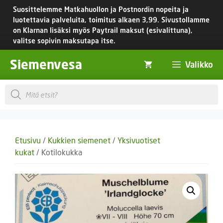
Siirry
Suosittelemme Matkahuollon ja Postnordin nopeita ja
sisältöön
luotettavia palveluita, toimitus
alkaen 3,99.
Sivustollamme
on Klarnan lisäksi myös Paytrail maksut (esivalittuna),
valitse sopivin maksutapa itse.
Siemenvesa
Valikko
Products
search
Etusivu
/
Kukkien siemenet
/
Yksivuotiset
kukat
/ Kotilokukka