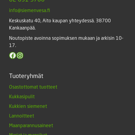
info@siemenvesa.fi
Keskuskatu 40, Aito kaupan yhteydessä. 38700
Kankaanpää.
Noutopiste avoinna sopimuksen mukaan ja arkisin 10-
17.
Facebook
Instagram
Tuoteryhmät
Osastottomat tuotteet
Kukkasipulit
Kukkien siemenet
Lannoitteet
Maanparannusaineet
Marjat ja mansikat