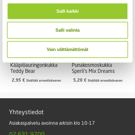
Salli kaikki
Salli valinta
Vain välttämättömät
Kääpiöauringonkukka
Punakosmoskukka
Teddy Bear
Sperli’s Mix Dreams
2,95
€
5,20
€
Sisältää arvonlisäveron
Sisältää arvonlisäveron
Yhteystiedot
Asiakaspalvelu avoinna arkisin klo 10-17
02 631 9700