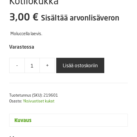
Kotilokukka
3,00
€
Sisältää arvonlisäveron
Moluccella laevis.
Varastossa
-
+
Lisää ostoskoriin
Kotilokukka
määrä
Tuotetunnus (SKU):
219601
Osasto:
Yksivuotiset kukat
Kuvaus