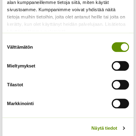
alan kumppaneillemme tietoja siitä, miten käytät
sivustoamme. Kumppanimme voivat yhdistää näitä
tietoja muihin tietoihin, joita olet antanut heille tai joita on
kerätty, kun olet käyttänyt heidän palvelujaan. Lisätietoa
Kääpiöauringonkukka
Kääpiöauringonkukka
Pacino Mix
Pacino Gold
käyttämistämme evästeistä
3,60
€
3,60
€
Suostumuksen
Sisältää arvonlisäveron
Sisältää arvonlisäveron
Välttämätön
valinta
Mieltymykset
Tilastot
Markkinointi
Hämähäkkikukka
Kääpiöauringonkukka
sekoitus
Music Box 40 s.
Näytä tiedot
2,70
€
3,50
€
Sisältää arvonlisäveron
Sisältää arvonlisäveron