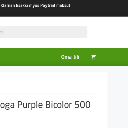
Klarnan lisäksi myös Paytrail maksut
Oma tili
Huonekasvit
Nurmikon siemenet
Viherlannoitus- ja maisemointikasvit
oga Purple Bicolor 500