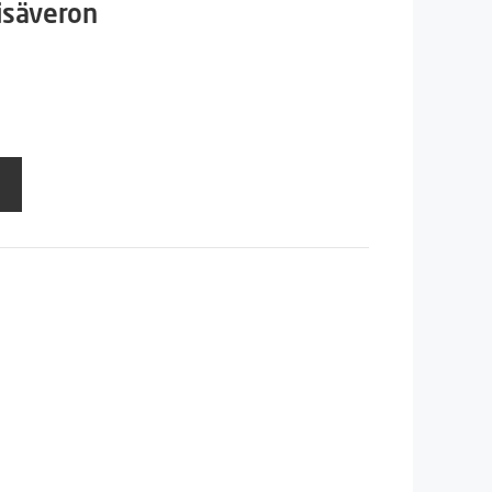
isäveron