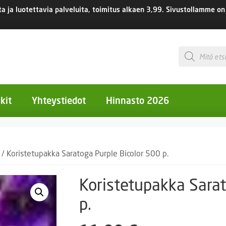
 ja luotettavia palveluita, toimitus
alkaen 3,99.
Sivustollamme on 
Products
search
kit
Yhteystiedot
Hinnasto 2026
otiset kukat
/ Koristetupakka Saratoga Purple Bicolor 500 p.
otiset kukat
uotiset kukat
Koristetupakka Sarat
eokset
p.
Ruukut