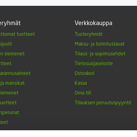
eryhmät
Verkkokauppa
ttomat tuotteet
Tuoteryhmät
ipulit
Maksu- ja toimitustavat
en siemenet
Tilaus- ja sopimusehdot
tteet
Tietosuojaseloste
arannusaineet
Ostoskori
 ja mansikat
Kassa
siemenet
Oma tili
tuotteet
Tilauksen peruutuspyyntö
nperunat
keet
h-tulppaanit