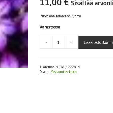
11,00
€
Sisältää arvonl
Puutarhatyökalut
Askartelutarvikkeet
Nicotiana sanderae-ryhmä
Varastossa
-
+
Lisää ostoskoriin
Koristetupakka
Saratoga
Purple
Bicolor
Tuotetunnus (SKU):
222814
500
Osasto:
Yksivuotiset kukat
p.
määrä