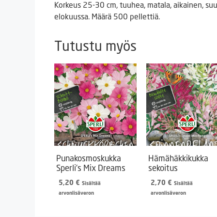
Korkeus 25-30 cm, tuuhea, matala, aikainen, su
elokuussa. Määrä 500 pellettiä.
Tutustu myös
Punakosmoskukka
Hämähäkkikukka
Sperli’s Mix Dreams
sekoitus
5,20
€
2,70
€
Sisältää
Sisältää
arvonlisäveron
arvonlisäveron