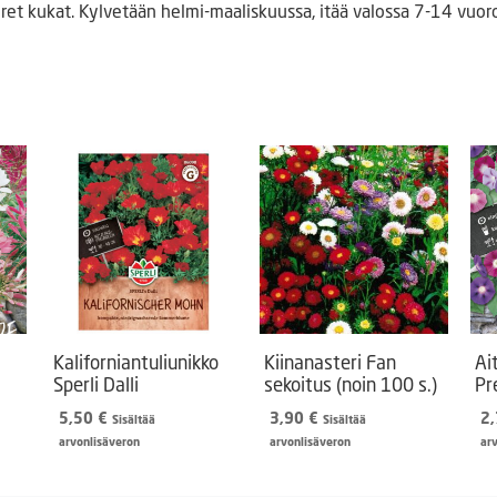
uret kukat. Kylvetään helmi-maaliskuussa, itää valossa 7-14 vuo
Kaliforniantuliunikko
Kiinanasteri Fan
Ai
Sperli Dalli
sekoitus (noin 100 s.)
Pr
5,50
€
3,90
€
2
Sisältää
Sisältää
arvonlisäveron
arvonlisäveron
ar