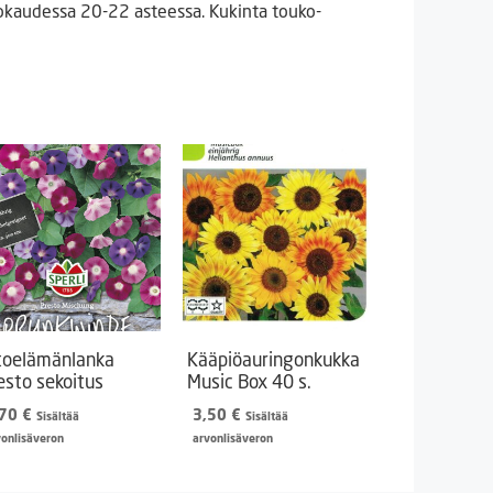
rokaudessa 20-22 asteessa. Kukinta touko-
toelämänlanka
Kääpiöauringonkukka
esto sekoitus
Music Box 40 s.
,70
€
3,50
€
Sisältää
Sisältää
vonlisäveron
arvonlisäveron