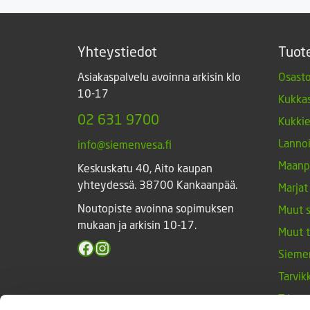
Yhteystiedot
Tuot
Asiakaspalvelu avoinna arkisin klo
Osasto
10-17
Kukkas
02 631 9700
Kukki
Lannoi
info@siemenvesa.fi
Maanp
Keskuskatu 40, Aito kaupan
yhteydessä. 38700 Kankaanpää.
Marjat
Noutopiste avoinna sopimuksen
Muut 
mukaan ja arkisin 10-17.
Muut 
Facebook
Instagram
Sieme
Tarvik
Triump