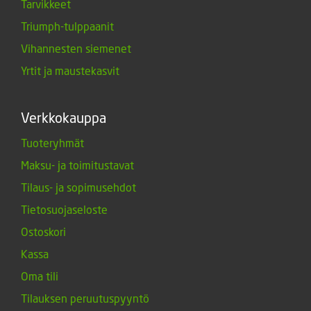
Tarvikkeet
Triumph-tulppaanit
Vihannesten siemenet
Yrtit ja maustekasvit
Verkkokauppa
Tuoteryhmät
Maksu- ja toimitustavat
Tilaus- ja sopimusehdot
Tietosuojaseloste
Ostoskori
Kassa
Oma tili
Tilauksen peruutuspyyntö