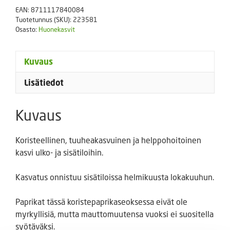
EAN:
8711117840084
Tuotetunnus (SKU):
223581
Osasto:
Huonekasvit
Kuvaus
Lisätiedot
Kuvaus
Koristeellinen, tuuheakasvuinen ja helppohoitoinen
kasvi ulko- ja sisätiloihin.
Kasvatus onnistuu sisätiloissa helmikuusta lokakuuhun.
Paprikat tässä koristepaprikaseoksessa eivät ole
myrkyllisiä, mutta mauttomuutensa vuoksi ei suositella
syötäväksi.