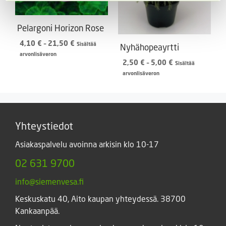
Pelargoni Horizon Rose
Hintaluokka:
4,10
€
–
21,50
€
Sisältää
Nyhähopeayrtti
4,10 €
arvonlisäveron
Hintaluokka:
2,50
€
–
5,00
€
-
Sisältää
2,50 €
21,50 €
arvonlisäveron
-
5,00 €
Yhteystiedot
Asiakaspalvelu avoinna arkisin klo 10-17
02 631 9700
info@siemenvesa.fi
Keskuskatu 40, Aito kaupan yhteydessä. 38700
Kankaanpää.