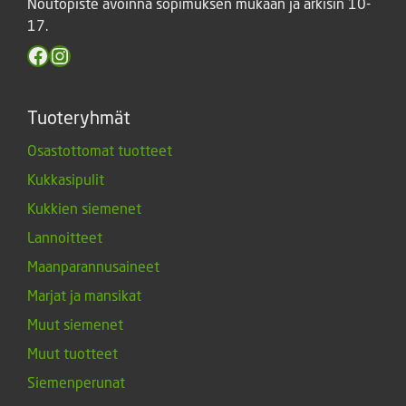
Noutopiste avoinna sopimuksen mukaan ja arkisin 10-
17.
Facebook
Instagram
Tuoteryhmät
Osastottomat tuotteet
Kukkasipulit
Kukkien siemenet
Lannoitteet
Maanparannusaineet
Marjat ja mansikat
Muut siemenet
Muut tuotteet
Siemenperunat