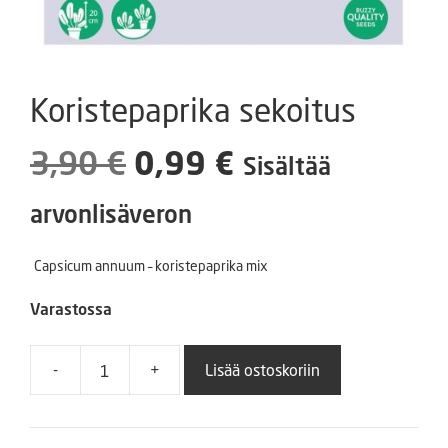
Koristepaprika sekoitus
Alkuperäinen
Nykyinen
3,90
€
0,99
€
Sisältää
hinta
hinta
arvonlisäveron
oli:
on:
Capsicum annuum – koristepaprika mix
3,90 €.
0,99 €.
Varastossa
-
+
Lisää ostoskoriin
Koristepaprika
sekoitus
määrä