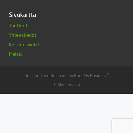
Sivukartta
Tuotteet
Yhteystiedot
Kasvatusvinkit
Meistä
®
Designed and Released by Rock My Business
© Siemenvesa