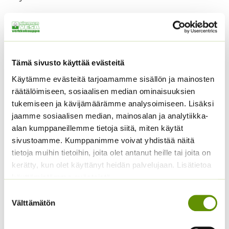
Pakkauskoko 0,5 g.
Tutustu myös
Tämä sivusto käyttää evästeitä
Käytämme evästeitä tarjoamamme sisällön ja mainosten
räätälöimiseen, sosiaalisen median ominaisuuksien
tukemiseen ja kävijämäärämme analysoimiseen. Lisäksi
jaamme sosiaalisen median, mainosalan ja analytiikka-
alan kumppaneillemme tietoja siitä, miten käytät
sivustoamme. Kumppanimme voivat yhdistää näitä
tietoja muihin tietoihin, joita olet antanut heille tai joita on
kerätty, kun olet käyttänyt heidän palvelujaan. Lisätietoa
Kiinanritarinkannus
Amurinmaksaruoho
käyttämistämme evästeistä
Summer Colors 250 s.
Sedum selskianum
Suostumuksen
Spirit
Välttämätön
12,50
€
valinta
Sisältää
Hintaluokka:
4,40
€
–
22,50
€
arvonlisäveron
Sisältää
4,40 €
arvonlisäveron