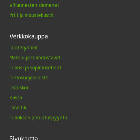
Vihannesten siemenet
Yrtit ja maustekasvit
Verkkokauppa
Tuoteryhmät
Maksu- ja toimitustavat
Tilaus- ja sopimusehdot
Tietosuojaseloste
Ostoskori
Kassa
Oma tili
Tilauksen peruutuspyyntö
Sivukartta