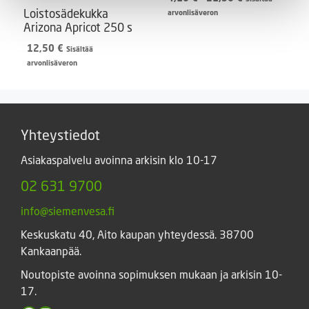
4,10 €
Loistosädekukka
arvonlisäveron
-
Arizona Apricot 250 s
21,50 €
12,50
€
Sisältää
arvonlisäveron
Yhteystiedot
Asiakaspalvelu avoinna arkisin klo 10-17
02 631 9700
info@siemenvesa.fi
Keskuskatu 40, Aito kaupan yhteydessä. 38700
Kankaanpää.
Noutopiste avoinna sopimuksen mukaan ja arkisin 10-
17.