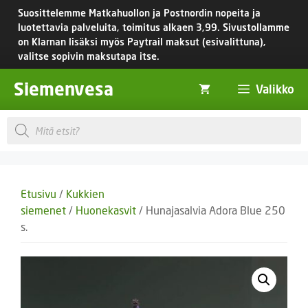
Siirry
Suosittelemme Matkahuollon ja Postnordin nopeita ja
sisältöön
luotettavia palveluita, toimitus
alkaen 3,99.
Sivustollamme
on Klarnan lisäksi myös Paytrail maksut (esivalittuna),
valitse sopivin maksutapa itse.
Siemenvesa
Valikko
Products
search
Etusivu
/
Kukkien
siemenet
/
Huonekasvit
/ Hunajasalvia Adora Blue 250
s.