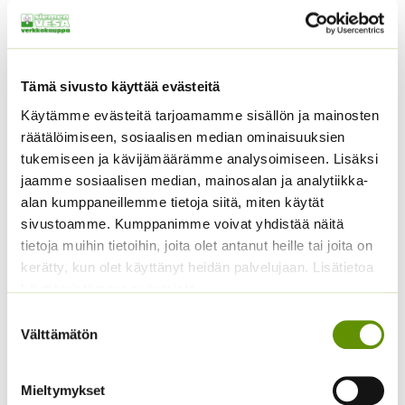
Tämä sivusto käyttää evästeitä
Käytämme evästeitä tarjoamamme sisällön ja mainosten
räätälöimiseen, sosiaalisen median ominaisuuksien
tukemiseen ja kävijämäärämme analysoimiseen. Lisäksi
jaamme sosiaalisen median, mainosalan ja analytiikka-
Pelargoni Horizon
Törmäkukka Ritz Blue
alan kumppaneillemme tietoja siitä, miten käytät
Sekoitus
(an. noin 30 s)
sivustoamme. Kumppanimme voivat yhdistää näitä
Hintaluokka:
4,10
€
–
21,50
€
Sisältää
5,00
€
tietoja muihin tietoihin, joita olet antanut heille tai joita on
Sisältää arvonlisäveron
4,10 €
arvonlisäveron
kerätty, kun olet käyttänyt heidän palvelujaan. Lisätietoa
-
21,50 €
käyttämistämme evästeistä
Suostumuksen
Välttämätön
valinta
Mieltymykset