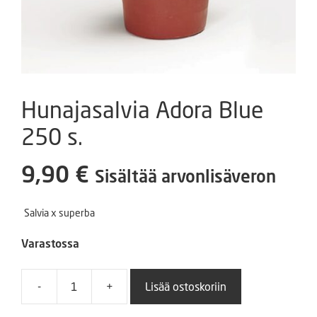
Hunajasalvia Adora Blue
250 s.
9,90
€
Sisältää arvonlisäveron
Salvia x superba
Varastossa
-
+
Lisää ostoskoriin
Hunajasalvia
Adora