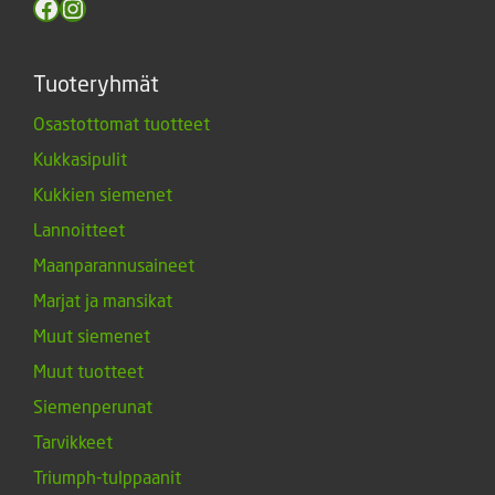
Facebook
Instagram
Tuoteryhmät
Osastottomat tuotteet
Kukkasipulit
Kukkien siemenet
Lannoitteet
Maanparannusaineet
Marjat ja mansikat
Muut siemenet
Muut tuotteet
Siemenperunat
Tarvikkeet
Triumph-tulppaanit