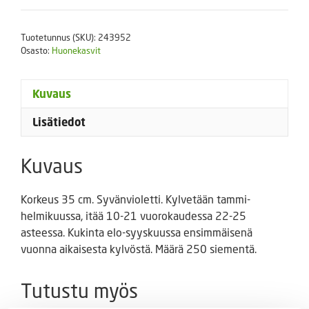
Blue
250
Tuotetunnus (SKU):
243952
s.
Osasto:
Huonekasvit
määrä
Kuvaus
Lisätiedot
Kuvaus
Korkeus 35 cm. Syvänvioletti. Kylvetään tammi-
helmikuussa, itää 10-21 vuorokaudessa 22-25
asteessa. Kukinta elo-syyskuussa ensimmäisenä
vuonna aikaisesta kylvöstä. Määrä 250 siementä.
Tutustu myös