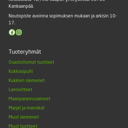
Kankaanpää.
Noutopiste avoinna sopimuksen mukaan ja arkisin 10-
17.
Facebook
Instagram
Tuoteryhmät
Osastottomat tuotteet
Kukkasipulit
Kukkien siemenet
Lannoitteet
Maanparannusaineet
Marjat ja mansikat
Muut siemenet
Muut tuotteet