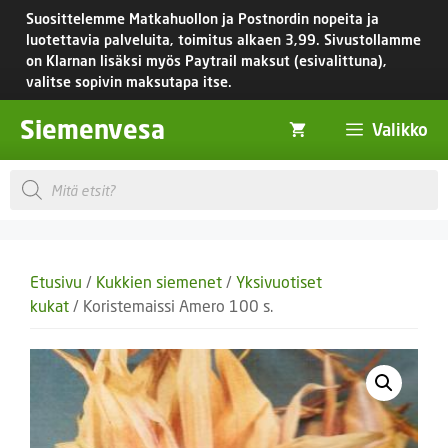
Siirry
Suosittelemme Matkahuollon ja Postnordin nopeita ja
sisältöön
luotettavia palveluita, toimitus
alkaen 3,99.
Sivustollamme
on Klarnan lisäksi myös Paytrail maksut (esivalittuna),
valitse sopivin maksutapa itse.
Siemenvesa
Valikko
Products
search
Etusivu
/
Kukkien siemenet
/
Yksivuotiset
kukat
/ Koristemaissi Amero 100 s.