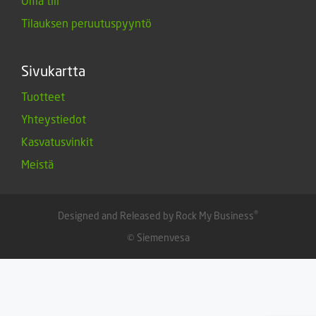
Oma tili
Tilauksen peruutuspyyntö
Sivukartta
Tuotteet
Yhteystiedot
Kasvatusvinkit
Meistä
®
Designed and Released by Rock My Business
© Siemenvesa