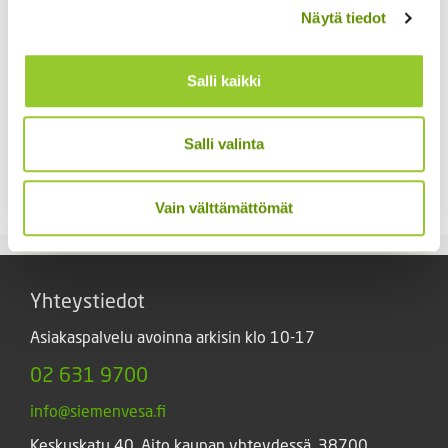
Näytä tiedot
Salli kaikki
Tarhakehäkukka Bon
Tarhakukonkannus
Salli valinta
Bon sekoitus
sekoitus
3,90
€
3,00
€
Sisältää arvonlisäveron
Sisältää arvonlisäveron
Vain välttämättömät
Yhteystiedot
Asiakaspalvelu avoinna arkisin klo 10-17
02 631 9700
info@siemenvesa.fi
Keskuskatu 40, Aito kaupan yhteydessä. 38700