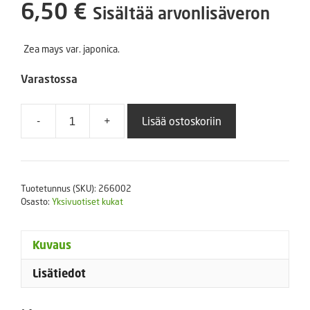
6,50
€
Sisältää arvonlisäveron
Zea mays var. japonica.
Varastossa
-
+
Lisää ostoskoriin
Koristemaissi
Amero
100
s.
Tuotetunnus (SKU):
266002
määrä
Osasto:
Yksivuotiset kukat
Kuvaus
Lisätiedot