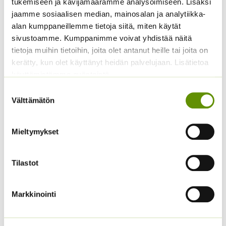
tukemiseen ja kävijämäärämme analysoimiseen. Lisäksi
Kiinanasteri Fan
Kääpiöauringonkukka
jaamme sosiaalisen median, mainosalan ja analytiikka-
sekoitus (noin 100 s.)
Pacino Gold
alan kumppaneillemme tietoja siitä, miten käytät
3,90
€
3,60
€
Sisältää arvonlisäveron
Sisältää arvonlisäveron
sivustoamme. Kumppanimme voivat yhdistää näitä
tietoja muihin tietoihin, joita olet antanut heille tai joita on
kerätty, kun olet käyttänyt heidän palvelujaan. Lisätietoa
käyttämistämme evästeistä
Suostumuksen
Välttämätön
valinta
Mieltymykset
Hämähäkkikukka
Kääpiöauringonkukka
sekoitus
Teddy Bear
Tilastot
2,70
€
2,95
€
Sisältää arvonlisäveron
Sisältää arvonlisäveron
Markkinointi