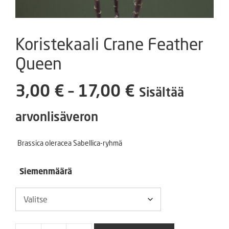
Koristekaali Crane Feather
Queen
Hintaluokka
3,00
€
–
17,00
€
Sisältää
3,00 €
arvonlisäveron
-
Brassica oleracea Sabellica-ryhmä
17,00 €
Siemenmäärä