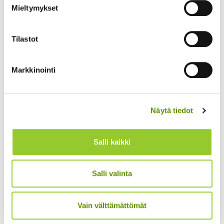
Mieltymykset
Tilastot
Markkinointi
Kiinanasteri Fan Deep
Blue
Kiinanasteri Fan
keltainen
Hintaluokka:
2,90
€
–
8,00
€
Sisältää
2,90 €
arvonlisäveron
Hintaluokka:
2,90
€
–
8,00
€
Näytä tiedot
Sisältää
-
2,90 €
arvonlisäveron
8,00 €
-
8,00 €
Salli kaikki
Salli valinta
Vain välttämättömät