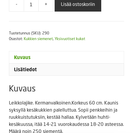
-
+
Lisää ostoskoriin
Koristekaali
Crane
Feather
Queen
Tuotetunnus (SKU):
290
määrä
Osastot:
Kukkien siemenet
,
Yksivuotiset kukat
Kuvaus
Lisätiedot
Kuvaus
Leikkolajike. Kermanvalkoinen.Korkeus 60 cm. Kaunis
syksyllä kesäkukkien palelluttua. Sopii penkkeihin ja
ruukkuistutuksiin, kestää hallaa. Kylvetään huhti-
kesäkuussa, itää 14-21 vuorokaudessa 18-20 asteessa.
Määrä noin 250 siementä.