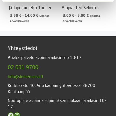
Jättipoimulehti Thriller
Alppiasteri Sekoitus
Hintaluokka:
Hintaluokka:
3,50
€
–
14,00
€
3,00
€
–
5,00
€
Sisältää
Sisältää
3,50 €
3,00 €
arvonlisäveron
arvonlisäveron
-
-
14,00 €
5,00 €
Yhteystiedot
Asiakaspalvelu avoinna arkisin klo 10-17
02 631 9700
info@siemenvesa.fi
Keskuskatu 40, Aito kaupan yhteydessä. 38700
Kankaanpää.
Noutopiste avoinna sopimuksen mukaan ja arkisin 10-
17.
Facebook
Instagram