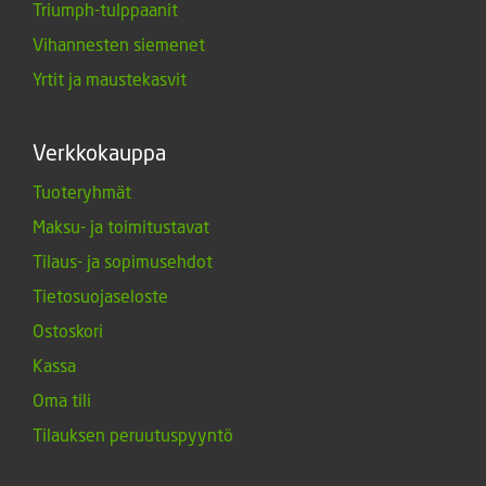
Triumph-tulppaanit
Vihannesten siemenet
Yrtit ja maustekasvit
Verkkokauppa
Tuoteryhmät
Maksu- ja toimitustavat
Tilaus- ja sopimusehdot
Tietosuojaseloste
Ostoskori
Kassa
Oma tili
Tilauksen peruutuspyyntö