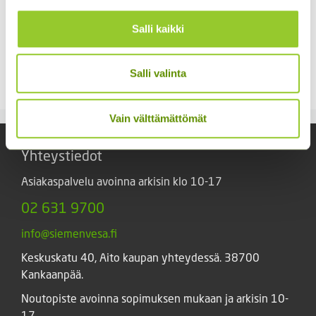
Salli kaikki
Kääpiöauringonkukka
Hämähäkkikukka
Pacino Gold
sekoitus
Salli valinta
3,60
€
2,70
€
Sisältää arvonlisäveron
Sisältää arvonlisäveron
Vain välttämättömät
Yhteystiedot
Asiakaspalvelu avoinna arkisin klo 10-17
02 631 9700
info@siemenvesa.fi
Keskuskatu 40, Aito kaupan yhteydessä. 38700
Kankaanpää.
Noutopiste avoinna sopimuksen mukaan ja arkisin 10-
17.