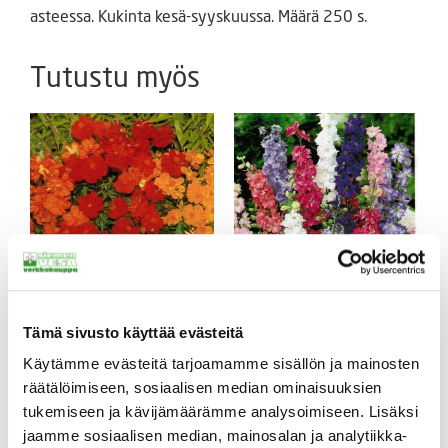
asteessa. Kukinta kesä-syyskuussa. Määrä 250 s.
Tutustu myös
Keltakosmoskukka
Tarhakukonkannus
Tämä sivusto käyttää evästeitä
Cosmic mix.
sekoitus
Käytämme evästeitä tarjoamamme sisällön ja mainosten
3,00
€
Sisältää arvonlisäveron
ALE!
räätälöimiseen, sosiaalisen median ominaisuuksien
Alkuperäinen
Nykyinen
4,20
€
3,20
€
tukemiseen ja kävijämäärämme analysoimiseen. Lisäksi
Sisältää
hinta
hinta
arvonlisäveron
jaamme sosiaalisen median, mainosalan ja analytiikka-