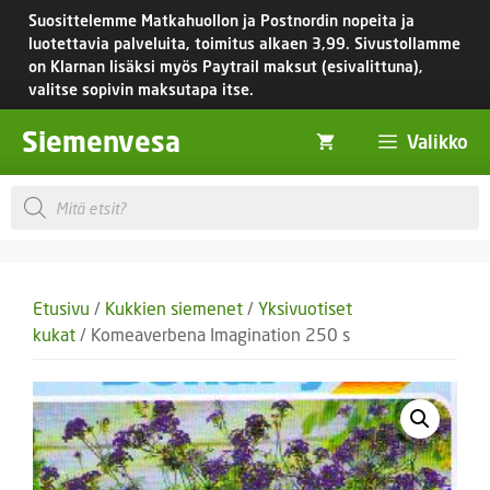
Siirry
Suosittelemme Matkahuollon ja Postnordin nopeita ja
sisältöön
luotettavia palveluita, toimitus
alkaen 3,99.
Sivustollamme
on Klarnan lisäksi myös Paytrail maksut (esivalittuna),
valitse sopivin maksutapa itse.
Siemenvesa
Valikko
Products
search
Etusivu
/
Kukkien siemenet
/
Yksivuotiset
kukat
/ Komeaverbena Imagination 250 s