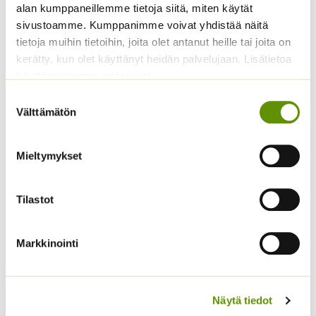
oli:
on:
alan kumppaneillemme tietoja siitä, miten käytät
4,20 €.
3,20 €.
sivustoamme. Kumppanimme voivat yhdistää näitä
tietoja muihin tietoihin, joita olet antanut heille tai joita on
kerätty, kun olet käyttänyt heidän palvelujaan. Lisätietoa
käyttämistämme evästeistä
Suostumuksen
Välttämätön
valinta
Mieltymykset
Kiinanasteri Hulk (50 s)
Kiinanasteri Fan
sekoitus (noin 100 s.)
4,00
€
Sisältää arvonlisäveron
3,90
€
Sisältää arvonlisäveron
Tilastot
Markkinointi
Näytä tiedot