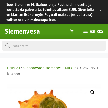
Siirry
Suosittelemme Matkahuollon ja Postnordin nopeita ja
sisältöön
luotettavia palveluita, toimitus
alkaen 3,99.
Sivustollamme
on Klarnan lisäksi myös Paytrail maksut (esivalittuna),
valitse sopivin maksutapa itse.
Siemenvesa
Valikko
Products
search
Etusivu
/
Vihannesten siemenet
/
Kurkut
/ Kivakurkku
Kiwano