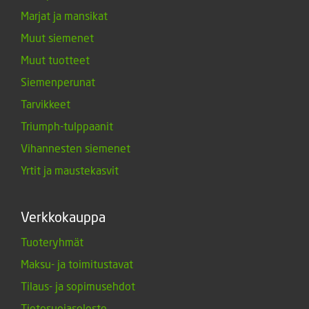
Marjat ja mansikat
Muut siemenet
Muut tuotteet
Siemenperunat
Tarvikkeet
Triumph-tulppaanit
Vihannesten siemenet
Yrtit ja maustekasvit
Verkkokauppa
Tuoteryhmät
Maksu- ja toimitustavat
Tilaus- ja sopimusehdot
Tietosuojaseloste