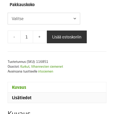
9,90 €
Pakkauskoko
-
+
Lisää ostoskoriin
Kivakurkku
Kiwano
määrä
Tuotetunnus (SKU):
116851
Osastot:
Kurkut
,
Vihannesten siemenet
Avainsana tuotteelle
irtosiemen
Kuvaus
Lisätiedot
Kuvaus