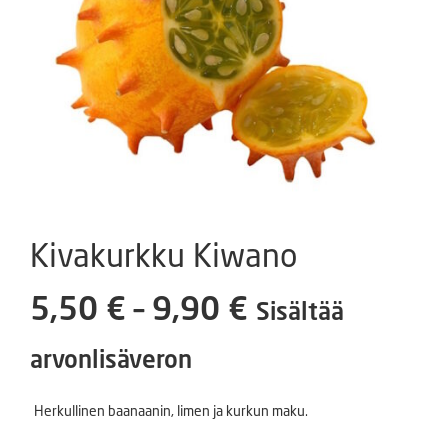
Kivakurkku Kiwano
Hintaluokka:
5,50
€
–
9,90
€
Sisältää
5,50 €
arvonlisäveron
-
Herkullinen baanaanin, limen ja kurkun maku.