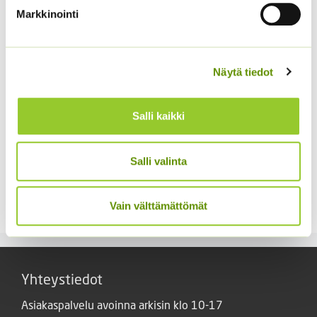
19,70 €
Markkinointi
Näytä tiedot
Salli kaikki
Spagettikurpitsa Pyza
Pensastomaatti Totem
Salli valinta
F1 100 s.
4,50
€
Sisältää arvonlisäveron
24,90
€
Sisältää
Vain välttämättömät
arvonlisäveron
Yhteystiedot
Asiakaspalvelu avoinna arkisin klo 10-17