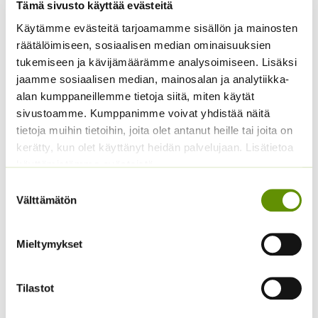
Tämä sivusto käyttää evästeitä
Yrttiselleri, eri
Paprika Californian
Käytämme evästeitä tarjoamamme sisällön ja mainosten
pakkauskokoja
Wonder
räätälöimiseen, sosiaalisen median ominaisuuksien
saatavilla
2,60
€
Sisältää arvonlisäveron
tukemiseen ja kävijämäärämme analysoimiseen. Lisäksi
Hintaluokka:
2,50
€
–
25,00
€
Sisältää
jaamme sosiaalisen median, mainosalan ja analytiikka-
2,50 €
arvonlisäveron
-
alan kumppaneillemme tietoja siitä, miten käytät
25,00 €
sivustoamme. Kumppanimme voivat yhdistää näitä
tietoja muihin tietoihin, joita olet antanut heille tai joita on
kerätty, kun olet käyttänyt heidän palvelujaan. Lisätietoa
käyttämistämme evästeistä
Suostumuksen
Välttämätön
valinta
Mieltymykset
Amppelitomaatti
Juuripersilja
Tumbling Tom Red
2,20
€
Sisältää arvonlisäveron
Hintaluokka:
Tilastot
4,70
€
–
19,70
€
Sisältää
4,70 €
arvonlisäveron
-