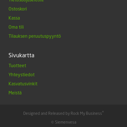
Ostoskori
Kassa
Oma tili
Tilauksen peruutuspyyntö
Sivukartta
Tuotteet
Yhteystiedot
Kasvatusvinkit
Meistä
®
Designed and Released by Rock My Business
© Siemenvesa