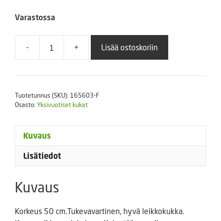
Varastossa
-
+
Lisää ostoskoriin
Kiinanasteri
pompon
mix
5
Tuotetunnus (SKU):
165603-F
g
Osasto:
Yksivuotiset kukat
määrä
Kuvaus
Lisätiedot
Kuvaus
Korkeus 50 cm.Tukevavartinen, hyvä leikkokukka.