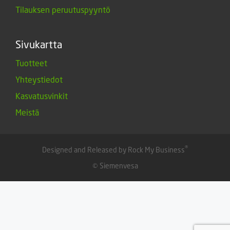
Tilauksen peruutuspyyntö
Sivukartta
Tuotteet
Yhteystiedot
Kasvatusvinkit
Meistä
®
Designed and Released by Rock My Business
© Siemenvesa