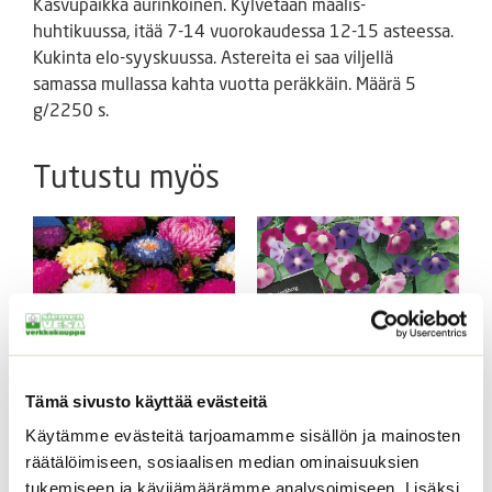
Kasvupaikka aurinkoinen. Kylvetään maalis-
huhtikuussa, itää 7-14 vuorokaudessa 12-15 asteessa.
Kukinta elo-syyskuussa. Astereita ei saa viljellä
samassa mullassa kahta vuotta peräkkäin. Määrä 5
g/2250 s.
Tutustu myös
Tämä sivusto käyttää evästeitä
Käytämme evästeitä tarjoamamme sisällön ja mainosten
Kiinanasteri Matador
Aitoelämänlanka
räätälöimiseen, sosiaalisen median ominaisuuksien
Presto sekoitus
3,80
€
Sisältää arvonlisäveron
tukemiseen ja kävijämäärämme analysoimiseen. Lisäksi