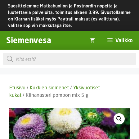
Siirry
Suosittelemme Matkahuollon ja Postnordin nopeita ja
sisältöön
luotettavia palveluita, toimitus
alkaen 3,99.
Sivustollamme
on Klarnan lisäksi myös Paytrail maksut (esivalittuna),
valitse sopivin maksutapa itse.
Siemenvesa
Valikko
Products
search
Etusivu
/
Kukkien siemenet
/
Yksivuotiset
kukat
/ Kiinanasteri pompon mix 5 g