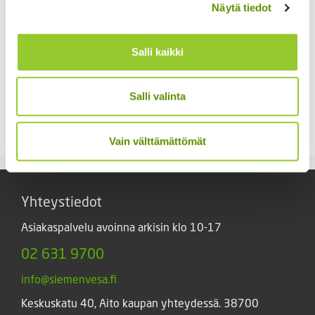
Näytä tiedot
Kukontöyhtö New Look
Salli kaikki
40 s.
Kiinanasteri Benary’s
Princess
3,60
€
Sisältää arvonlisäveron
(jättiläisprinsessa) 100
Salli valinta
s.
4,90
€
Sisältää arvonlisäveron
Vain välttämättömät
Yhteystiedot
Asiakaspalvelu avoinna arkisin klo 10-17
02 631 9700
info@siemenvesa.fi
Keskuskatu 40, Aito kaupan yhteydessä. 38700