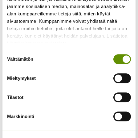
2,70
€
Sisältää arvonlisäveron
jaamme sosiaalisen median, mainosalan ja analytiikka-
alan kumppaneillemme tietoja siitä, miten käytät
sivustoamme. Kumppanimme voivat yhdistää näitä
tietoja muihin tietoihin, joita olet antanut heille tai joita on
kerätty, kun olet käyttänyt heidän palvelujaan. Lisätietoa
käyttämistämme evästeistä
Suostumuksen
Välttämätön
valinta
Koristekurpitsa Con
Tours Native
Kääpiöauringonkukka
Mieltymykset
4,50
€
Sisältää arvonlisäveron
Pacino Mix
3,60
€
Sisältää arvonlisäveron
Tilastot
Markkinointi