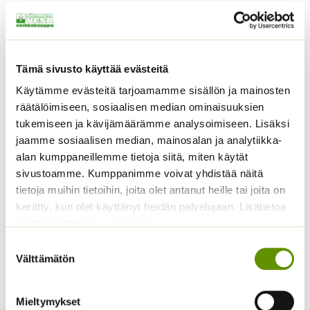
viljellä samassa mullassa kahta vuotta peräkkäin.
Annoksessa noin 180-200 siementä (0,4 grammaa).
Suuret, kirkkaanväriset kukat.
Tämä sivusto käyttää evästeitä
Tutustu myös
Käytämme evästeitä tarjoamamme sisällön ja mainosten
räätälöimiseen, sosiaalisen median ominaisuuksien
tukemiseen ja kävijämäärämme analysoimiseen. Lisäksi
jaamme sosiaalisen median, mainosalan ja analytiikka-
alan kumppaneillemme tietoja siitä, miten käytät
sivustoamme. Kumppanimme voivat yhdistää näitä
tietoja muihin tietoihin, joita olet antanut heille tai joita on
kerätty, kun olet käyttänyt heidän palvelujaan. Lisätietoa
käyttämistämme evästeistä
Suostumuksen
Kaliforniantuliunikko
Punakosmoskukka
Välttämätön
valinta
Sperli Dalli
Sperli’s Mix Dreams
5,50
€
5,20
€
Sisältää arvonlisäveron
Sisältää arvonlisäveron
Mieltymykset