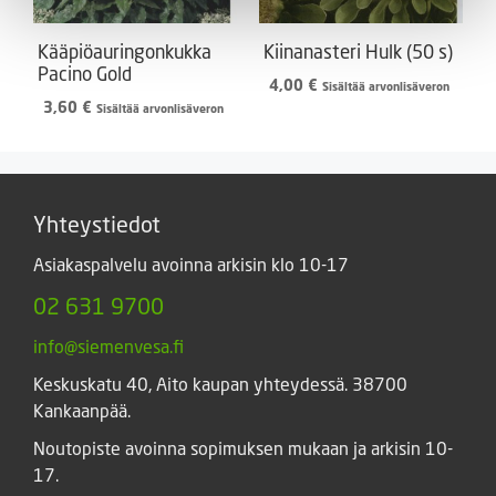
Kääpiöauringonkukka
Kiinanasteri Hulk (50 s)
Pacino Gold
4,00
€
Sisältää arvonlisäveron
3,60
€
Sisältää arvonlisäveron
Yhteystiedot
Asiakaspalvelu avoinna arkisin klo 10-17
02 631 9700
info@siemenvesa.fi
Keskuskatu 40, Aito kaupan yhteydessä. 38700
Kankaanpää.
Noutopiste avoinna sopimuksen mukaan ja arkisin 10-
17.