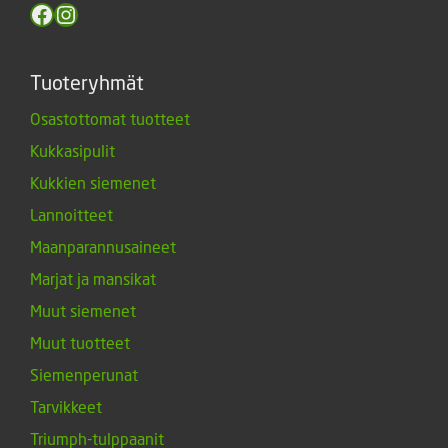
Facebook
Instagram
Tuoteryhmät
Osastottomat tuotteet
Kukkasipulit
Kukkien siemenet
Lannoitteet
Maanparannusaineet
Marjat ja mansikat
Muut siemenet
Muut tuotteet
Siemenperunat
Tarvikkeet
Triumph-tulppaanit