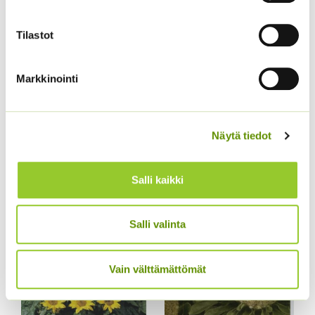
Tilastot
Markkinointi
Näytä tiedot
Aitoelämänlanka
Tuoksuherne Little
Presto sekoitus
Sweetheart (an)
2,70
€
2,80
€
Salli kaikki
Sisältää arvonlisäveron
Sisältää arvonlisäveron
Salli valinta
Vain välttämättömät