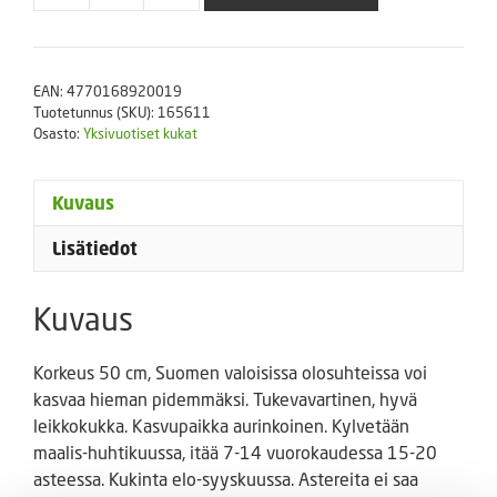
Giant
Ray
sekoitus
EAN:
4770168920019
määrä
Tuotetunnus (SKU):
165611
Osasto:
Yksivuotiset kukat
Kuvaus
Lisätiedot
Kuvaus
Korkeus 50 cm, Suomen valoisissa olosuhteissa voi
kasvaa hieman pidemmäksi. Tukevavartinen, hyvä
leikkokukka. Kasvupaikka aurinkoinen. Kylvetään
maalis-huhtikuussa, itää 7-14 vuorokaudessa 15-20
asteessa. Kukinta elo-syyskuussa. Astereita ei saa