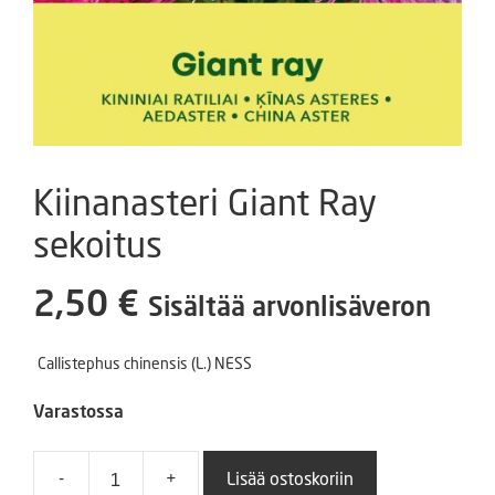
Kiinanasteri Giant Ray
sekoitus
2,50
€
Sisältää arvonlisäveron
Callistephus chinensis (L.) NESS
Varastossa
-
+
Lisää ostoskoriin
Kiinanasteri