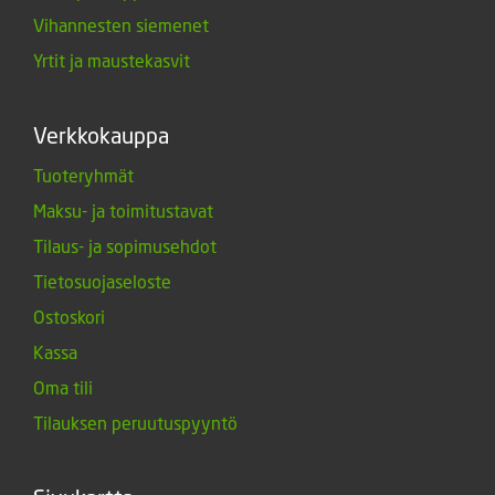
Vihannesten siemenet
Yrtit ja maustekasvit
Verkkokauppa
Tuoteryhmät
Maksu- ja toimitustavat
Tilaus- ja sopimusehdot
Tietosuojaseloste
Ostoskori
Kassa
Oma tili
Tilauksen peruutuspyyntö