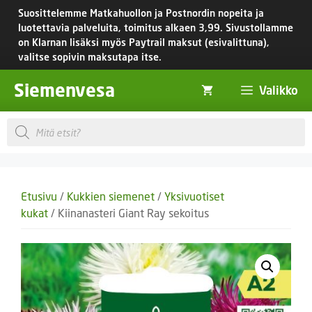
Siirry
Suosittelemme Matkahuollon ja Postnordin nopeita ja
sisältöön
luotettavia palveluita, toimitus
alkaen 3,99.
Sivustollamme
on Klarnan lisäksi myös Paytrail maksut (esivalittuna),
valitse sopivin maksutapa itse.
Siemenvesa
Valikko
Products
search
Etusivu
/
Kukkien siemenet
/
Yksivuotiset
kukat
/ Kiinanasteri Giant Ray sekoitus