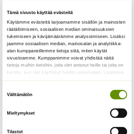
Summer Blues (noin 40
s)
Kiinanasteri Fan
Tämä sivusto käyttää evästeitä
vaaleanpunainen
5,00
€
Sisältää arvonlisäveron
Käytämme evästeitä tarjoamamme sisällön ja mainosten
Hintaluokka:
2,90
€
–
8,00
€
Sisältää
räätälöimiseen, sosiaalisen median ominaisuuksien
2,90 €
arvonlisäveron
tukemiseen ja kävijämäärämme analysoimiseen. Lisäksi
-
jaamme sosiaalisen median, mainosalan ja analytiikka-
8,00 €
alan kumppaneillemme tietoja siitä, miten käytät
sivustoamme. Kumppanimme voivat yhdistää näitä
tietoja muihin tietoihin, joita olet antanut heille tai joita on
kerätty, kun olet käyttänyt heidän palvelujaan. Lisätietoa
käyttämistämme evästeistä
Suostumuksen
Välttämätön
valinta
Kangasajuruoho
2,90
€
Mieltymykset
Sisältää arvonlisäveron
Kiinanasteri Fan
vaaleansininen
Tilastot