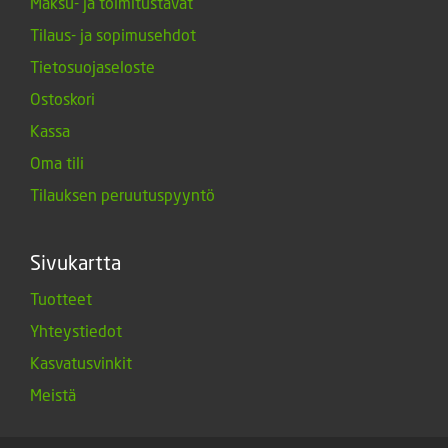
Maksu- ja toimitustavat
Tilaus- ja sopimusehdot
Tietosuojaseloste
Ostoskori
Kassa
Oma tili
Tilauksen peruutuspyyntö
Sivukartta
Tuotteet
Yhteystiedot
Kasvatusvinkit
Meistä