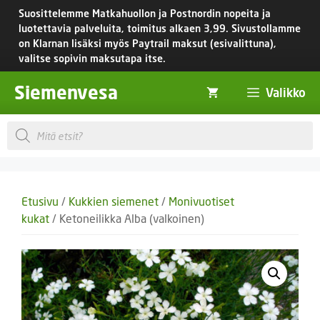
Siirry
Suosittelemme Matkahuollon ja Postnordin nopeita ja
sisältöön
luotettavia palveluita, toimitus
alkaen 3,99.
Sivustollamme
on Klarnan lisäksi myös Paytrail maksut (esivalittuna),
valitse sopivin maksutapa itse.
Siemenvesa
Valikko
Products
search
Etusivu
/
Kukkien siemenet
/
Monivuotiset
kukat
/ Ketoneilikka Alba (valkoinen)