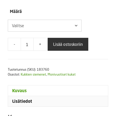
13,00 €
Määrä
-
+
Lisää ostoskoriin
Ketoneilikka
Alba
(valkoinen)
määrä
Tuotetunnus (SKU):
183760
Osastot:
Kukkien siemenet
,
Monivuotiset kukat
Kuvaus
Lisätiedot