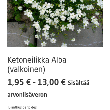
Ketoneilikka Alba
(valkoinen)
Hintaluokka
1,95
€
–
13,00
€
Sisältää
1,95 €
arvonlisäveron
-
Dianthus deltoides