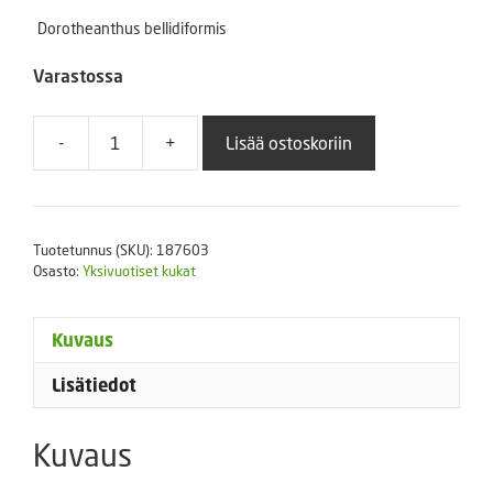
Dorotheanthus bellidiformis
Varastossa
-
+
Lisää ostoskoriin
Keskipäivänkukka
sekoitus
5
g
Tuotetunnus (SKU):
187603
määrä
Osasto:
Yksivuotiset kukat
Kuvaus
Lisätiedot
Kuvaus