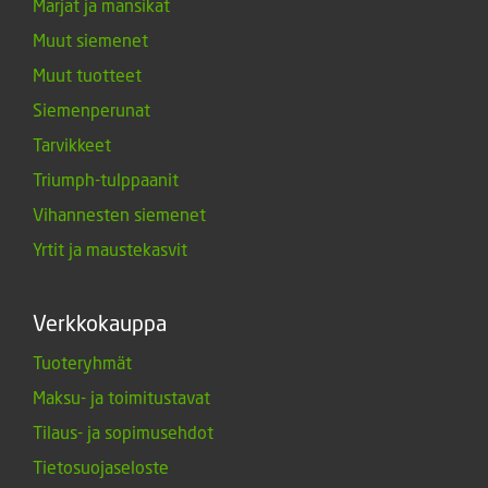
Marjat ja mansikat
Muut siemenet
Muut tuotteet
Siemenperunat
Tarvikkeet
Triumph-tulppaanit
Vihannesten siemenet
Yrtit ja maustekasvit
Verkkokauppa
Tuoteryhmät
Maksu- ja toimitustavat
Tilaus- ja sopimusehdot
Tietosuojaseloste