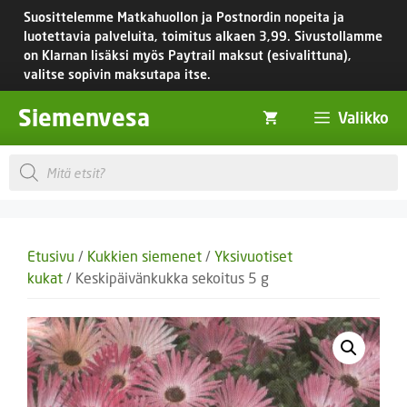
Siirry
Suosittelemme Matkahuollon ja Postnordin nopeita ja
sisältöön
luotettavia palveluita, toimitus
alkaen 3,99.
Sivustollamme
on Klarnan lisäksi myös Paytrail maksut (esivalittuna),
valitse sopivin maksutapa itse.
Siemenvesa
Valikko
Products
search
Etusivu
/
Kukkien siemenet
/
Yksivuotiset
kukat
/ Keskipäivänkukka sekoitus 5 g