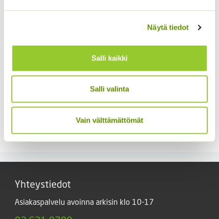
Näytä tiedot
Salli kaikki
Salli valinta
Jänönhäntä ’Bunny
Kaliforniantuliunikko
Tails’
Sperli Dalli
Vain välttämättömät
5,00
€
5,50
€
Sisältää arvonlisäveron
Sisältää arvonlisäveron
Yhteystiedot
Asiakaspalvelu avoinna arkisin klo 10-17