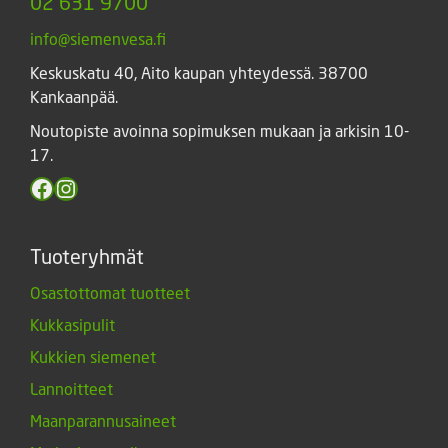
02 631 9700
info@siemenvesa.fi
Keskuskatu 40, Aito kaupan yhteydessä. 38700
Kankaanpää.
Noutopiste avoinna sopimuksen mukaan ja arkisin 10-
17.
Facebook
Instagram
Tuoteryhmät
Osastottomat tuotteet
Kukkasipulit
Kukkien siemenet
Lannoitteet
Maanparannusaineet