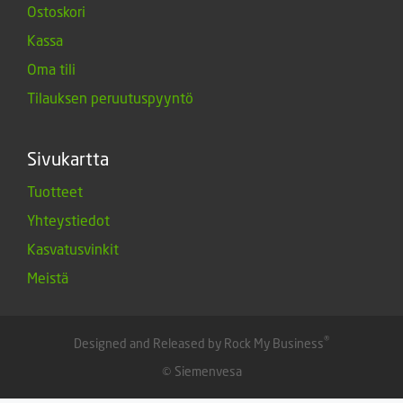
Ostoskori
Kassa
Oma tili
Tilauksen peruutuspyyntö
Sivukartta
Tuotteet
Yhteystiedot
Kasvatusvinkit
Meistä
®
Designed and Released by Rock My Business
© Siemenvesa