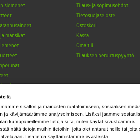
en siemenet
Tilaus- ja sopimusehdot
tteet
Tietosuojaseloste
arannusaineet
Ostoskori
 ja mansikat
Kassa
siemenet
Oma tili
tuotteet
Tilauksen peruutuspyyntö
nperunat
keet
h-tulppaanit
nesten siemenet
teitä
ja maustekasvit
mamme sisällön ja mainosten räätälöimiseen, sosiaalisen medi
n ja kävijämäärämme analysoimiseen. Lisäksi jaamme sosiaali
alan kumppaneillemme tietoja siitä, miten käytät sivustoamme.
näitä tietoja muihin tietoihin, joita olet antanut heille tai joita 
palvelujaan. Lisätietoa käyttämistämme evästeistä