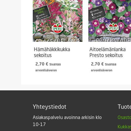
Hämähäkkikukka
Aitoelämänlanka
sekoitus
Presto sekoitus
2,70
€
2,70
€
Sisältää
Sisältää
arvonlisäveron
arvonlisäveron
Yhteystiedot
Tuot
Asiakaspalvelu avoinna arkisin klo
Osasto
10-17
Kukkas