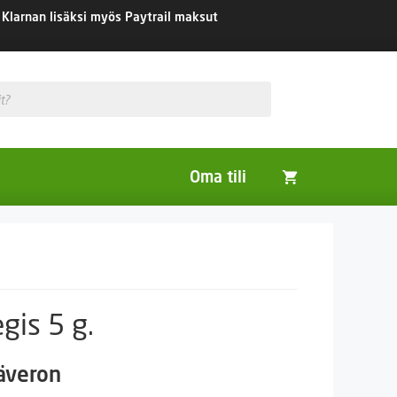
Klarnan lisäksi myös Paytrail maksut
Oma tili
Huonekasvit
Nurmikon siemenet
Viherlannoitus- ja maisemointikasvit
gis 5 g.
säveron