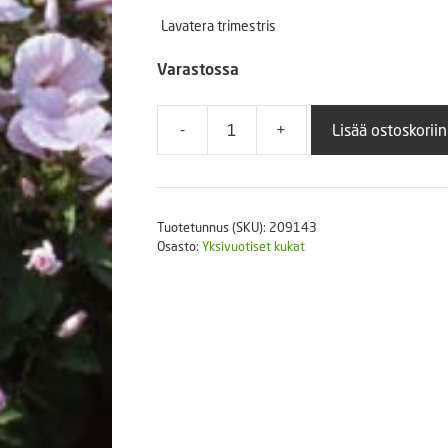
Puutarhatyökalut
Lavatera trimestris
Askartelutarvikkeet
Varastossa
-
+
Lisää ostoskoriin
Kesämalvikki
Pink
Regis
5
Tuotetunnus (SKU):
209143
g.
Osasto:
Yksivuotiset kukat
määrä