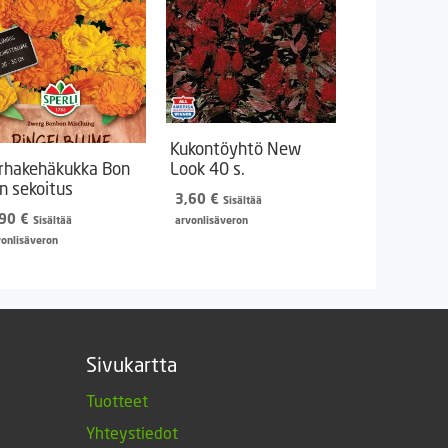
Kukontöyhtö New
rhakehäkukka Bon
Look 40 s.
n sekoitus
3,60
€
Sisältää
,90
€
Sisältää
arvonlisäveron
vonlisäveron
Sivukartta
Tuotteet
Yhteystiedot