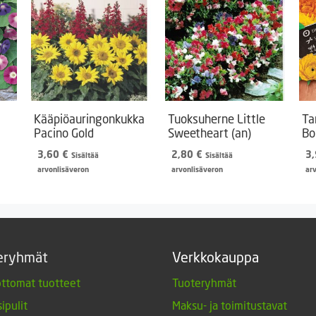
Kääpiöauringonkukka
Tuoksuherne Little
Ta
Pacino Gold
Sweetheart (an)
Bo
3,60
€
2,80
€
3
Sisältää
Sisältää
arvonlisäveron
arvonlisäveron
ar
eryhmät
Verkkokauppa
ttomat tuotteet
Tuoteryhmät
ipulit
Maksu- ja toimitustavat