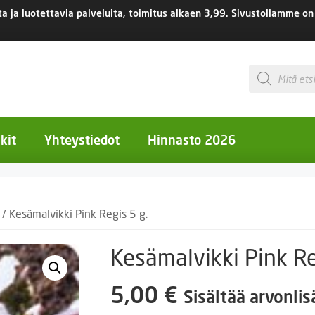
 ja luotettavia palveluita, toimitus
alkaen 3,99.
Sivustollamme on 
Products
search
kit
Yhteystiedot
Hinnasto 2026
otiset kukat
/ Kesämalvikki Pink Regis 5 g.
otiset kukat
uotiset kukat
Kesämalvikki Pink Re
eokset
5,00
€
Sisältää arvonli
Ruukut