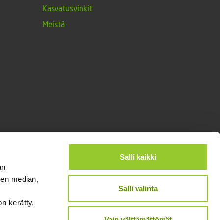
Kasvatusvinkit
Meistä
Salli kaikki
an
sen median,
Salli valinta
on kerätty,
®
Designed and Released by Rock My Business
Vain välttämättömät