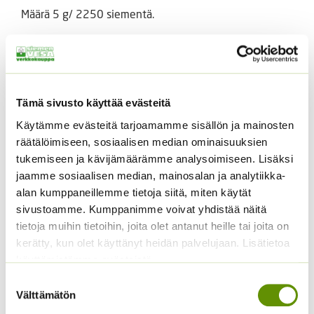
Määrä 5 g/ 2250 siementä.
Tutustu myös
Tämä sivusto käyttää evästeitä
Käytämme evästeitä tarjoamamme sisällön ja mainosten
räätälöimiseen, sosiaalisen median ominaisuuksien
tukemiseen ja kävijämäärämme analysoimiseen. Lisäksi
jaamme sosiaalisen median, mainosalan ja analytiikka-
alan kumppaneillemme tietoja siitä, miten käytät
sivustoamme. Kumppanimme voivat yhdistää näitä
tietoja muihin tietoihin, joita olet antanut heille tai joita on
Kiinanasteri Matador
Tarhakukonkannus
sekoitus
kerätty, kun olet käyttänyt heidän palvelujaan. Lisätietoa
3,80
€
Sisältää arvonlisäveron
käyttämistämme evästeistä
3,00
€
Sisältää arvonlisäveron
Suostumuksen
Välttämätön
valinta