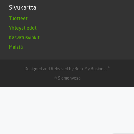
Sivukartta
Tuotteet
Yhteystiedot
Kasvatusvinkit
Meistä
®
Designed and Released by Rock My Business
© Siemenvesa