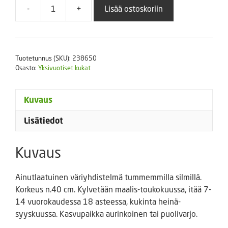
-
+
Lisää ostoskoriin
Kesäleimu
Grandiflora
Tapestry
sekoitus
Tuotetunnus (SKU):
238650
määrä
Osasto:
Yksivuotiset kukat
Kuvaus
Lisätiedot
Kuvaus
Ainutlaatuinen väriyhdistelmä tummemmilla silmillä.
Korkeus n.40 cm. Kylvetään maalis-toukokuussa, itää 7-
14 vuorokaudessa 18 asteessa, kukinta heinä-
syyskuussa. Kasvupaikka aurinkoinen tai puolivarjo.