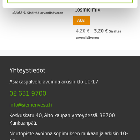
40 s.
Keltakosmoskukka
Cosmic mix.
3,60
€
Sisältää arvonlisäveron
ALE!
Alkuperäinen
Nykyinen
4,20
€
3,20
€
Sisältää
hinta
hinta
arvonlisäveron
oli:
on:
4,20 €.
3,20 €.
Yhteystiedot
Asiakaspalvelu avoinna arkisin klo 10-17
02 631 9700
info@siemenvesa.fi
Keskuskatu 40, Aito kaupan yhteydessä. 38700
Kankaanpää.
Noutopiste avoinna sopimuksen mukaan ja arkisin 10-