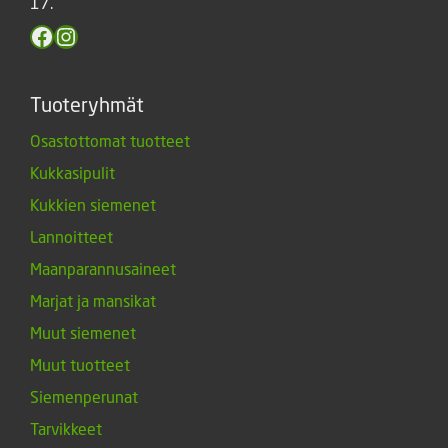
17.
Facebook
Instagram
Tuoteryhmät
Osastottomat tuotteet
Kukkasipulit
Kukkien siemenet
Lannoitteet
Maanparannusaineet
Marjat ja mansikat
Muut siemenet
Muut tuotteet
Siemenperunat
Tarvikkeet