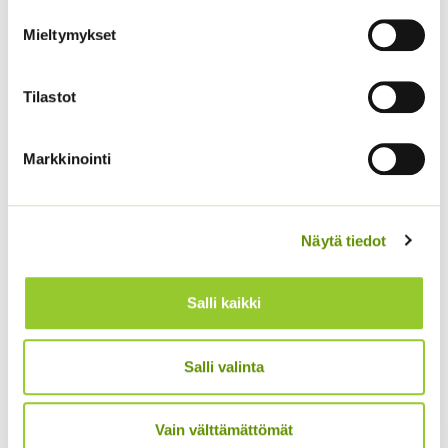
Mieltymykset
Tilastot
Koristekurpitsa Con
Tours Native
Markkinointi
Kaliforniantuliunikko
4,50
€
Sisältää arvonlisäveron
Sperli Dalli
5,50
€
Sisältää arvonlisäveron
Näytä tiedot
Salli kaikki
Salli valinta
Vain välttämättömät
Kukontöyhtö New Look