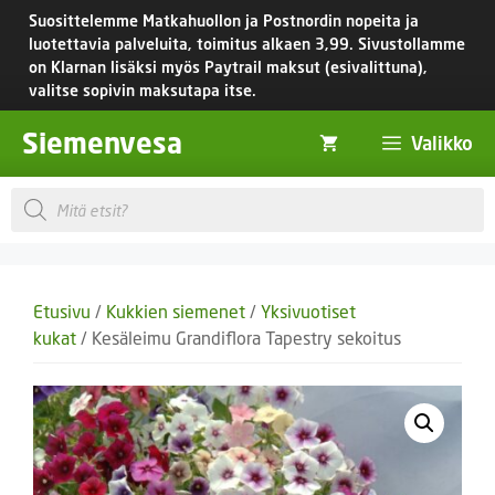
Siirry
Suosittelemme Matkahuollon ja Postnordin nopeita ja
sisältöön
luotettavia palveluita, toimitus
alkaen 3,99.
Sivustollamme
on Klarnan lisäksi myös Paytrail maksut (esivalittuna),
valitse sopivin maksutapa itse.
Siemenvesa
Valikko
Products
search
Etusivu
/
Kukkien siemenet
/
Yksivuotiset
kukat
/ Kesäleimu Grandiflora Tapestry sekoitus