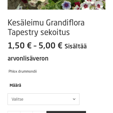
Kesäleimu Grandiflora
Tapestry sekoitus
Hintaluokka:
1,50
€
–
5,00
€
Sisältää
1,50 €
arvonlisäveron
-
Phlox drummondii
5,00 €
Määrä