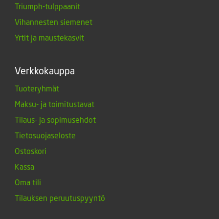
Triumph-tulppaanit
Vihannesten siemenet
Yrtit ja maustekasvit
Verkkokauppa
Tuoteryhmät
Maksu- ja toimitustavat
Tilaus- ja sopimusehdot
Tietosuojaseloste
Ostoskori
Kassa
Oma tili
Tilauksen peruutuspyyntö