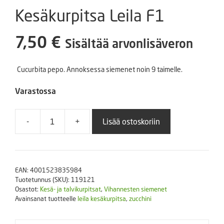
Kesäkurpitsa Leila F1
7,50
€
Sisältää arvonlisäveron
Cucurbita pepo. Annoksessa siemenet noin 9 taimelle.
Varastossa
-
+
Lisää ostoskoriin
Kesäkurpitsa
Leila
F1
määrä
EAN:
4001523835984
Tuotetunnus (SKU):
119121
Osastot:
Kesä- ja talvikurpitsat
,
Vihannesten siemenet
Avainsanat tuotteelle
leila kesäkurpitsa
,
zucchini