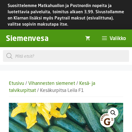
Siirry
Suosittelemme Matkahuollon ja Postnordin nopeita ja
sisältöön
luotettavia palveluita, toimitus
alkaen 3,99.
Sivustollamme
on Klarnan lisäksi myös Paytrail maksut (esivalittuna),
valitse sopivin maksutapa itse.
Siemenvesa
Valikko
Products
search
Etusivu
/
Vihannesten siemenet
/
Kesä- ja
talvikurpitsat
/ Kesäkurpitsa Leila F1