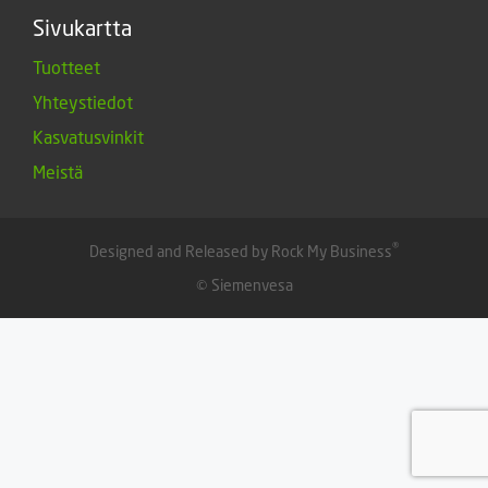
Sivukartta
Tuotteet
Yhteystiedot
Kasvatusvinkit
Meistä
®
Designed and Released by Rock My Business
© Siemenvesa