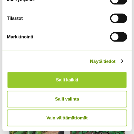
16,90 €
Tilastot
Markkinointi
Näytä tiedot
Juuripersilja
Paprika Californian
Wonder
2,20
€
Sisältää arvonlisäveron
2,60
€
Sisältää arvonlisäveron
Salli kaikki
Salli valinta
Vain välttämättömät