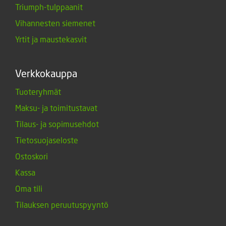
Triumph-tulppaanit
Vihannesten siemenet
Yrtit ja maustekasvit
Verkkokauppa
Tuoteryhmät
Maksu- ja toimitustavat
Tilaus- ja sopimusehdot
Tietosuojaseloste
Ostoskori
Kassa
Oma tili
Tilauksen peruutuspyyntö