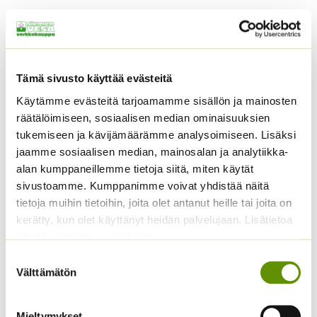
Tutustu myös
Tämä sivusto käyttää evästeitä
Käytämme evästeitä tarjoamamme sisällön ja mainosten
räätälöimiseen, sosiaalisen median ominaisuuksien
tukemiseen ja kävijämäärämme analysoimiseen. Lisäksi
jaamme sosiaalisen median, mainosalan ja analytiikka-
alan kumppaneillemme tietoja siitä, miten käytät
sivustoamme. Kumppanimme voivat yhdistää näitä
Tomaatti Goldene
Pensastomaatti Totem
tietoja muihin tietoihin, joita olet antanut heille tai joita on
Königin annos, 1 g, tai 5
F1 100 s.
kerätty, kun olet käyttänyt heidän palvelujaan. Lisätietoa
g.
käyttämistämme evästeistä
24,90
€
Sisältää
arvonlisäveron
ALE!
Suostumuksen
Välttämätön
valinta
Hintaluokka:
2,49
€
–
16,90
€
Sisältää
2,49 €
arvonlisäveron
-
Mieltymykset