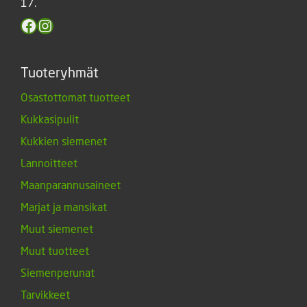
17.
Facebook
Instagram
Tuoteryhmät
Osastottomat tuotteet
Kukkasipulit
Kukkien siemenet
Lannoitteet
Maanparannusaineet
Marjat ja mansikat
Muut siemenet
Muut tuotteet
Siemenperunat
Tarvikkeet