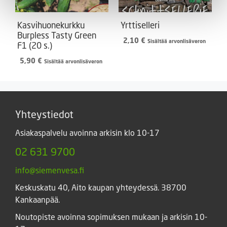
Kasvihuonekurkku
Yrttiselleri
Burpless Tasty Green
2,10
€
Sisältää arvonlisäveron
F1 (20 s.)
5,90
€
Sisältää arvonlisäveron
Yhteystiedot
Asiakaspalvelu avoinna arkisin klo 10-17
02 631 9700
info@siemenvesa.fi
Keskuskatu 40, Aito kaupan yhteydessä. 38700
Kankaanpää.
Noutopiste avoinna sopimuksen mukaan ja arkisin 10-