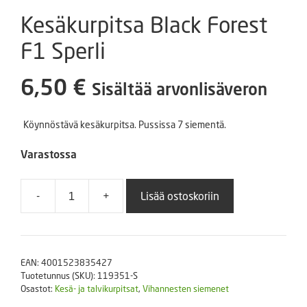
Kesäkurpitsa Black Forest
F1 Sperli
6,50
€
Sisältää arvonlisäveron
Köynnöstävä kesäkurpitsa. Pussissa 7 siementä.
Varastossa
-
+
Lisää ostoskoriin
Kesäkurpitsa
Black
Forest
F1
EAN:
4001523835427
Sperli
Tuotetunnus (SKU):
119351-S
määrä
Osastot:
Kesä- ja talvikurpitsat
,
Vihannesten siemenet