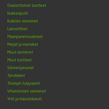
Osastottomat tuotteet
Kukkasipulit
Kukkien siemenet
Lannoitteet
Maanparannusaineet
Marjat ja mansikat
Muut siemenet
Muut tuotteet
Siemenperunat
Tarvikkeet
Triumph-tulppaanit
Vihannesten siemenet
Yrtit ja maustekasvit