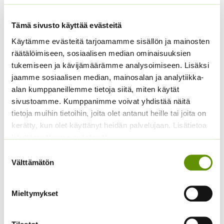
Tämä sivusto käyttää evästeitä
Käytämme evästeitä tarjoamamme sisällön ja mainosten
räätälöimiseen, sosiaalisen median ominaisuuksien
tukemiseen ja kävijämäärämme analysoimiseen. Lisäksi
jaamme sosiaalisen median, mainosalan ja analytiikka-
Lehtiselleri Tall Utah
Lehtisalaatti Lollo
alan kumppaneillemme tietoja siitä, miten käytät
valmispussi/eri
Rossa
sivustoamme. Kumppanimme voivat yhdistää näitä
pakkauskoot
4,50
€
Sisältää arvonlisäveron
tietoja muihin tietoihin, joita olet antanut heille tai joita on
Hintaluokka:
3,90
€
–
8,90
€
Sisältää
kerätty, kun olet käyttänyt heidän palvelujaan. Lisätietoa
3,90 €
arvonlisäveron
käyttämistämme evästeistä
-
8,90 €
Suostumuksen
Välttämätön
valinta
Mieltymykset