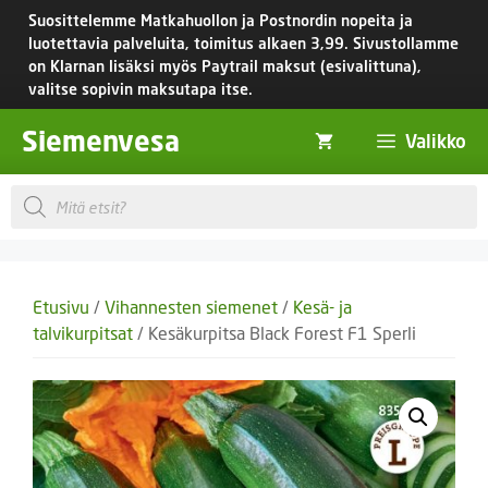
Siirry
Suosittelemme Matkahuollon ja Postnordin nopeita ja
sisältöön
luotettavia palveluita, toimitus
alkaen 3,99.
Sivustollamme
on Klarnan lisäksi myös Paytrail maksut (esivalittuna),
valitse sopivin maksutapa itse.
Siemenvesa
Valikko
Products
search
Etusivu
/
Vihannesten siemenet
/
Kesä- ja
talvikurpitsat
/ Kesäkurpitsa Black Forest F1 Sperli