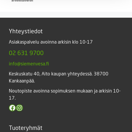
arvonlisäveron
-
5,00 €
Yhteystiedot
Asiakaspalvelu avoinna arkisin klo 10-17
02 631 9700
info@siemenvesa.fi
Keskuskatu 40, Aito kaupan yhteydessä. 38700
Kankaanpää.
Noutopiste avoinna sopimuksen mukaan ja arkisin 10-
17.
Facebook
Instagram
Tuoteryhmät