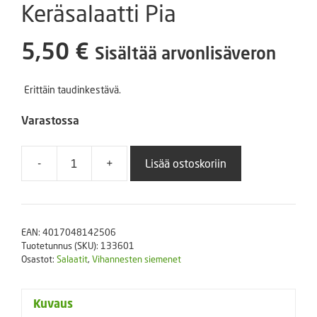
Keräsalaatti Pia
5,50
€
Sisältää arvonlisäveron
Erittäin taudinkestävä.
Varastossa
-
+
Lisää ostoskoriin
Keräsalaatti
Pia
määrä
EAN:
4017048142506
Tuotetunnus (SKU):
133601
Osastot:
Salaatit
,
Vihannesten siemenet
Kuvaus