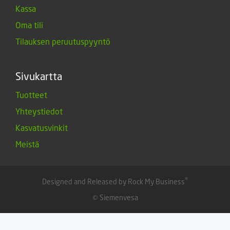
Kassa
Oma tili
Tilauksen peruutuspyyntö
Sivukartta
Tuotteet
Yhteystiedot
Kasvatusvinkit
Meistä
®
Designed and Released by Rock My Business
© Siemenvesa