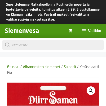
Siirry
Suosittelemme Matkahuollon ja Postnordin nopeita ja
sisältöön
luotettavia palveluita, toimitus
alkaen 3,99.
Sivustollamme
on Klarnan lisäksi myös Paytrail maksut (esivalittuna),
valitse sopivin maksutapa itse.
Siemenvesa
Valikko
Products
search
Etusivu
/
Vihannesten siemenet
/
Salaatit
/ Keräsalaatti
Pia