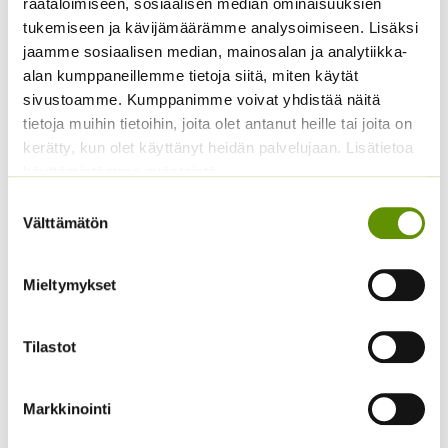
räätälöimiseen, sosiaalisen median ominaisuuksien
tukemiseen ja kävijämäärämme analysoimiseen. Lisäksi
Avomaankurkku Lemon
Juuripersilja Puolipitkä
jaamme sosiaalisen median, mainosalan ja analytiikka-
Apple
50 g
alan kumppaneillemme tietoja siitä, miten käytät
Hintaluokka:
3,75
€
–
15,00
€
13,50
€
Sisältää
Sisältää
sivustoamme. Kumppanimme voivat yhdistää näitä
3,75 €
arvonlisäveron
arvonlisäveron
tietoja muihin tietoihin, joita olet antanut heille tai joita on
-
kerätty, kun olet käyttänyt heidän palvelujaan. Lisätietoa
15,00 €
käyttämistämme evästeistä
Suostumuksen
Välttämätön
valinta
Mieltymykset
Sitruunamelissa 5 g
Tilastot
Yrttiselleri
5,50
€
Sisältää arvonlisäveron
2,10
€
Sisältää arvonlisäveron
Markkinointi