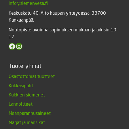
info@siemenvesa.fi
Keskuskatu 40, Aito kaupan yhteydessä. 38700
Kankaanpää.
Noutopiste avoinna sopimuksen mukaan ja arkisin 10-
17.
Facebook
Instagram
Tuoteryhmät
Osastottomat tuotteet
Kukkasipulit
Kukkien siemenet
Lannoitteet
Maanparannusaineet
Marjat ja mansikat