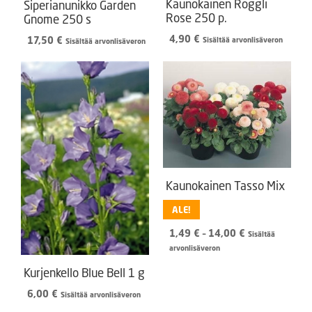
Kaunokainen Roggli
Siperianunikko Garden
Rose 250 p.
Gnome 250 s
4,90
€
17,50
€
Sisältää arvonlisäveron
Sisältää arvonlisäveron
Kaunokainen Tasso Mix
ALE!
Hintaluokka:
1,49
€
–
14,00
€
Sisältää
1,49 €
arvonlisäveron
-
Kurjenkello Blue Bell 1 g
14,00 €
6,00
€
Sisältää arvonlisäveron