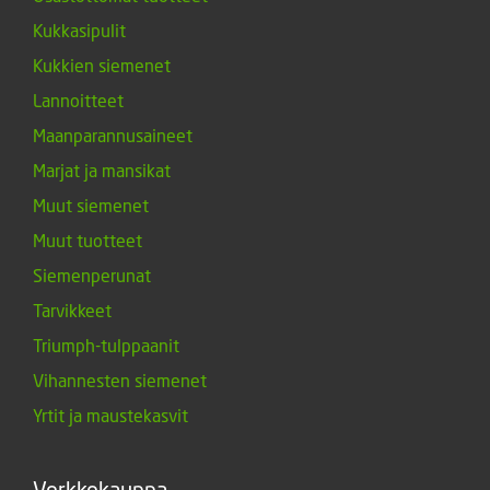
Kukkasipulit
Kukkien siemenet
Lannoitteet
Maanparannusaineet
Marjat ja mansikat
Muut siemenet
Muut tuotteet
Siemenperunat
Tarvikkeet
Triumph-tulppaanit
Vihannesten siemenet
Yrtit ja maustekasvit
Verkkokauppa