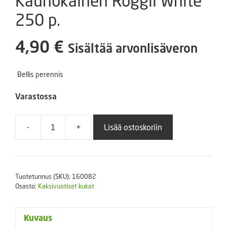
Kaunokainen Roggli White
250 p.
4,90
€
Sisältää arvonlisäveron
Bellis perennis
Varastossa
-
+
Lisää ostoskoriin
Kaunokainen
Roggli
White
250
Tuotetunnus (SKU):
160082
p.
Osasto:
Kaksivuotiset kukat
määrä
Kuvaus