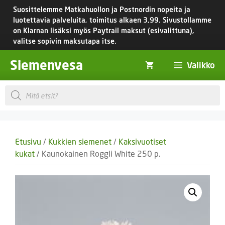
Siirry
Suosittelemme Matkahuollon ja Postnordin nopeita ja
sisältöön
luotettavia palveluita, toimitus
alkaen 3,99.
Sivustollamme
on Klarnan lisäksi myös Paytrail maksut (esivalittuna),
valitse sopivin maksutapa itse.
Siemenvesa
Valikko
Products
search
Etusivu
/
Kukkien siemenet
/
Kaksivuotiset
kukat
/ Kaunokainen Roggli White 250 p.