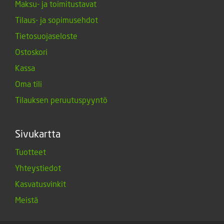
Maksu- ja toimitustavat
Tilaus- ja sopimusehdot
Tietosuojaseloste
Ostoskori
Kassa
Oma tili
Tilauksen peruutuspyyntö
Sivukartta
Tuotteet
Yhteystiedot
Kasvatusvinkit
Meistä