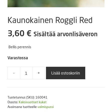
Kaunokainen Roggli Red
3,60
€
Sisältää arvonlisäveron
Bellis perennis
Varastossa
-
+
Lisää ostoskoriin
Kaunokainen
Roggli
Red
määrä
Tuotetunnus (SKU):
160041
Osasto:
Kaksivuotiset kukat
Avainsana tuotteelle
valmispussi