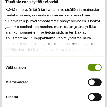
Tämä sivusto käyttää evästeitä
Käytämme evästeitä tarjoamamme sisällön ja mainosten
räätälöimiseen, sosiaalisen median ominaisuuksien
tukemiseen ja kävijämäärämme analysoimiseen. Lisäksi
jaamme sosiaalisen median, mainosalan ja analytiikka-
alan kumppaneillemme tietoja siitä, miten käytät
Siperianunikko Garden
Harjaneilikka
sivustoamme. Kumppanimme voivat yhdistää näitä
Gnome 250 s
yksinkertainen sekoitus
tietoja muihin tietoihin, joita olet antanut heille tai joita on
17,50
€
Sisältää arvonlisäveron
kerätty, kun olet käyttänyt heidän palvelujaan. Lisätietoa
Hintaluokka:
1,90
€
–
6,20
€
Sisältää
1,90 €
käyttämistämme evästeistä
arvonlisäveron
-
Suostumuksen
6,20 €
Välttämätön
valinta
Mieltymykset
Tilastot