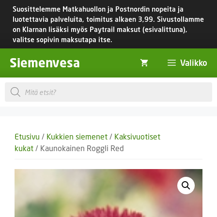
Siirry
Suosittelemme Matkahuollon ja Postnordin nopeita ja
sisältöön
luotettavia palveluita, toimitus
alkaen 3,99.
Sivustollamme
on Klarnan lisäksi myös Paytrail maksut (esivalittuna),
valitse sopivin maksutapa itse.
Siemenvesa
Valikko
Products
search
Etusivu
/
Kukkien siemenet
/
Kaksivuotiset
kukat
/ Kaunokainen Roggli Red