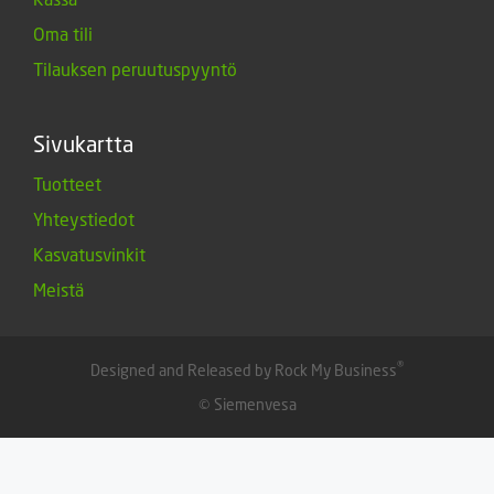
Oma tili
Tilauksen peruutuspyyntö
Sivukartta
Tuotteet
Yhteystiedot
Kasvatusvinkit
Meistä
®
Designed and Released by Rock My Business
© Siemenvesa