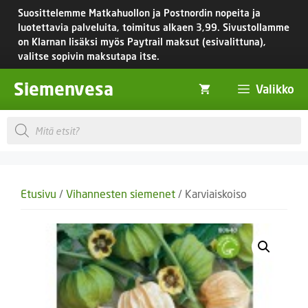
Siirry
Suosittelemme Matkahuollon ja Postnordin nopeita ja
sisältöön
luotettavia palveluita, toimitus
alkaen 3,99.
Sivustollamme
on Klarnan lisäksi myös Paytrail maksut (esivalittuna),
valitse sopivin maksutapa itse.
Siemenvesa
Valikko
Products
search
Etusivu
/
Vihannesten siemenet
/ Karviaiskoiso