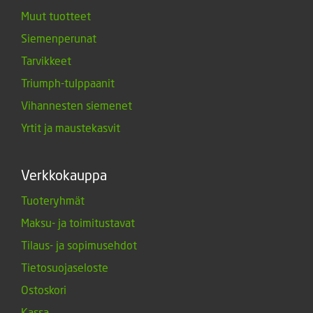
Muut tuotteet
Siemenperunat
Tarvikkeet
Triumph-tulppaanit
Vihannesten siemenet
Yrtit ja maustekasvit
Verkkokauppa
Tuoteryhmät
Maksu- ja toimitustavat
Tilaus- ja sopimusehdot
Tietosuojaseloste
Ostoskori
Kassa