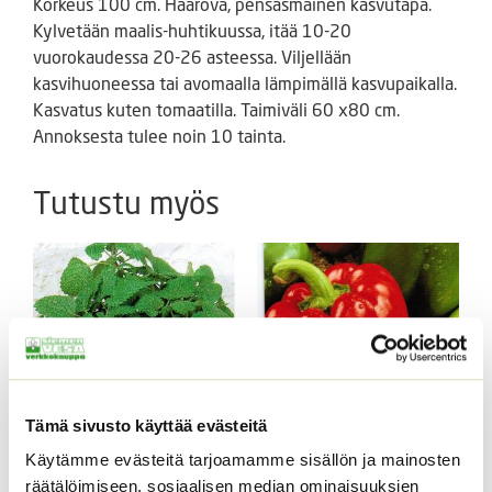
Korkeus 100 cm. Haarova, pensasmainen kasvutapa.
Kylvetään maalis-huhtikuussa, itää 10-20
vuorokaudessa 20-26 asteessa. Viljellään
kasvihuoneessa tai avomaalla lämpimällä kasvupaikalla.
Kasvatus kuten tomaatilla. Taimiväli 60 x80 cm.
Annoksesta tulee noin 10 tainta.
Tutustu myös
Tämä sivusto käyttää evästeitä
Sitruunamelissa 5 g
Käytämme evästeitä tarjoamamme sisällön ja mainosten
Paprika Californian
5,50
€
räätälöimiseen, sosiaalisen median ominaisuuksien
Sisältää arvonlisäveron