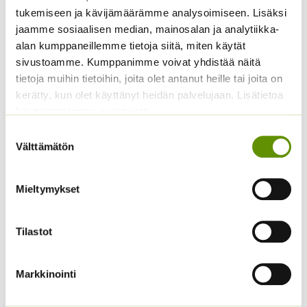
Wonder 1 g
tukemiseen ja kävijämäärämme analysoimiseen. Lisäksi
3,50
€
Sisältää arvonlisäveron
jaamme sosiaalisen median, mainosalan ja analytiikka-
alan kumppaneillemme tietoja siitä, miten käytät
sivustoamme. Kumppanimme voivat yhdistää näitä
tietoja muihin tietoihin, joita olet antanut heille tai joita on
kerätty, kun olet käyttänyt heidän palvelujaan. Lisätietoa
käyttämistämme evästeistä
Suostumuksen
Välttämätön
valinta
Yrttiselleri, eri
Kurpitsa Tom Fox (noin
Mieltymykset
pakkauskokoja
10 s.)
saatavilla
4,50
€
Sisältää arvonlisäveron
Tilastot
Hintaluokka:
2,50
€
–
25,00
€
Sisältää
2,50 €
arvonlisäveron
-
Markkinointi
25,00 €