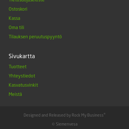
Ostoskori
Kassa
Oma tili
Tilauksen peruutuspyyntö
Sivukartta
Tuotteet
Yhteystiedot
Kasvatusvinkit
Meistä
®
Designed and Released by Rock My Business
© Siemenvesa