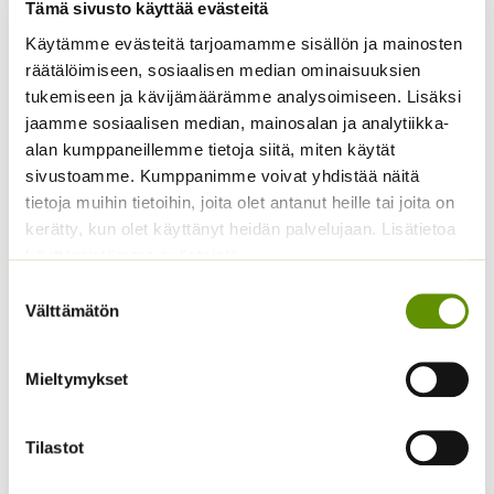
Tämä sivusto käyttää evästeitä
Käytämme evästeitä tarjoamamme sisällön ja mainosten
Kukontöyhtö New Look
räätälöimiseen, sosiaalisen median ominaisuuksien
40 s.
Kääpiöauringonkukka
Pacino Mix
tukemiseen ja kävijämäärämme analysoimiseen. Lisäksi
3,60
€
Sisältää arvonlisäveron
jaamme sosiaalisen median, mainosalan ja analytiikka-
3,60
€
Sisältää arvonlisäveron
alan kumppaneillemme tietoja siitä, miten käytät
sivustoamme. Kumppanimme voivat yhdistää näitä
tietoja muihin tietoihin, joita olet antanut heille tai joita on
kerätty, kun olet käyttänyt heidän palvelujaan. Lisätietoa
käyttämistämme evästeistä
Suostumuksen
Välttämätön
valinta
Koristekurpitsa Con
Tours Native
Mieltymykset
Kaliforniantuliunikko
4,50
€
Sisältää arvonlisäveron
Sperli Dalli
Tilastot
5,50
€
Sisältää arvonlisäveron