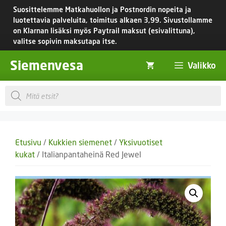
Siirry
Suosittelemme Matkahuollon ja Postnordin nopeita ja
sisältöön
luotettavia palveluita, toimitus
alkaen 3,99.
Sivustollamme
on Klarnan lisäksi myös Paytrail maksut (esivalittuna),
valitse sopivin maksutapa itse.
Siemenvesa
Valikko
Products
search
Etusivu
/
Kukkien siemenet
/
Yksivuotiset
kukat
/ Italianpantaheinä Red Jewel