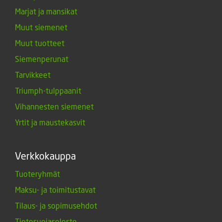
Marjat ja mansikat
Muut siemenet
Muut tuotteet
Siemenperunat
Tarvikkeet
Triumph-tulppaanit
Vihannesten siemenet
Yrtit ja maustekasvit
Verkkokauppa
Tuoteryhmät
Maksu- ja toimitustavat
Tilaus- ja sopimusehdot
Tietosuojaseloste