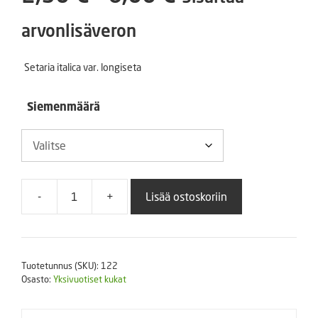
2,50 €
arvonlisäveron
-
Setaria italica var. longiseta
6,00 €
Siemenmäärä
-
+
Lisää ostoskoriin
Italianpantaheinä
Red
Jewel
määrä
Tuotetunnus (SKU):
122
Osasto:
Yksivuotiset kukat