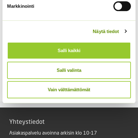
Markkinointi
Näytä tiedot
Salli kaikki
Jänönhäntä ’Bunny
Kiinanasteri Benary’s
Tails’
Princess
Salli valinta
(jättiläisprinsessa) 100
5,00
€
Sisältää arvonlisäveron
s.
4,90
€
Vain välttämättömät
Sisältää arvonlisäveron
Yhteystiedot
Asiakaspalvelu avoinna arkisin klo 10-17