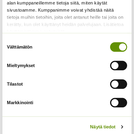
alan kumppaneillemme tietoja siitä, miten käytät
Keltakosmoskukka
Jänönhäntä ’Bunny
sivustoamme. Kumppanimme voivat yhdistää näitä
Cosmic mix.
Tails’
tietoja muihin tietoihin, joita olet antanut heille tai joita on
5,00
€
kerätty, kun olet käyttänyt heidän palvelujaan. Lisätietoa
Sisältää arvonlisäveron
ALE!
käyttämistämme evästeistä
Alkuperäinen
Nykyinen
4,20
€
3,20
€
Sisältää
Suostumuksen
hinta
hinta
arvonlisäveron
Välttämätön
oli:
on:
valinta
4,20 €.
3,20 €.
Mieltymykset
Tilastot
Markkinointi
Kääpiöauringonkukka
Aitoelämänlanka
Pacino Gold
Presto sekoitus
Näytä tiedot
3,60
€
2,70
€
Sisältää arvonlisäveron
Sisältää arvonlisäveron