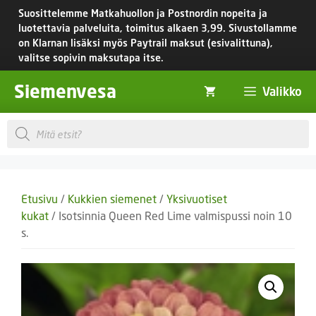
Siirry
Suosittelemme Matkahuollon ja Postnordin nopeita ja
sisältöön
luotettavia palveluita, toimitus
alkaen 3,99.
Sivustollamme
on Klarnan lisäksi myös Paytrail maksut (esivalittuna),
valitse sopivin maksutapa itse.
Siemenvesa
Valikko
Products
search
Etusivu
/
Kukkien siemenet
/
Yksivuotiset
kukat
/ Isotsinnia Queen Red Lime valmispussi noin 10
s.