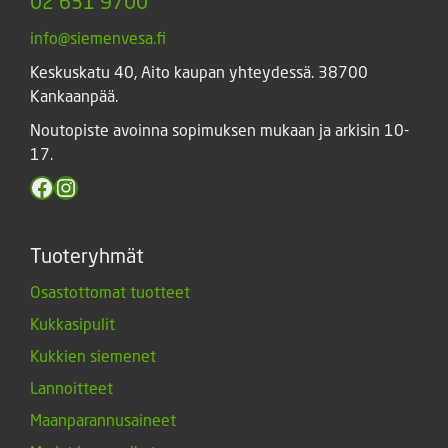
02 631 9700
info@siemenvesa.fi
Keskuskatu 40, Aito kaupan yhteydessä. 38700
Kankaanpää.
Noutopiste avoinna sopimuksen mukaan ja arkisin 10-
17.
Facebook
Instagram
Tuoteryhmät
Osastottomat tuotteet
Kukkasipulit
Kukkien siemenet
Lannoitteet
Maanparannusaineet