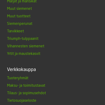
Marjat ja mansikat
Muut siemenet
Muut tuotteet
Siemenperunat
Tarvikkeet
Triumph-tulppaanit
Vihannesten siemenet
Yrtit ja maustekasvit
Verkkokauppa
Tuoteryhmät
Maksu- ja toimitustavat
Tilaus- ja sopimusehdot
Tietosuojaseloste