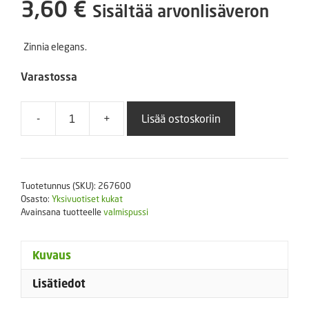
3,60
€
Sisältää arvonlisäveron
Zinnia elegans.
Varastossa
-
+
Lisää ostoskoriin
Isotsinnia
Queen
Red
Lime
Tuotetunnus (SKU):
267600
valmispussi
Osasto:
Yksivuotiset kukat
noin
Avainsana tuotteelle
valmispussi
10
s.
Kuvaus
määrä
Lisätiedot