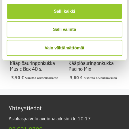
Salli kaikki
Salli valinta
Vain välttämättömät
Kääpiöauringonkukka
Kääpiöauringonkukka
Music Box 40 s.
Pacino Mix
3,50
€
3,60
€
Sisältää arvonlisäveron
Sisältää arvonlisäveron
Yhteystiedot
Asiakaspalvelu avoinna arkisin klo 10-17