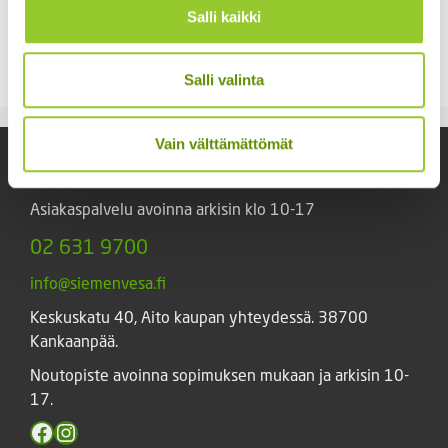
Tours Native
Salli kaikki
Kiinanasteri Hulk (50 s)
4,50
€
Sisältää arvonlisäveron
4,00
€
Sisältää arvonlisäveron
Salli valinta
Vain välttämättömät
Yhteystiedot
Asiakaspalvelu avoinna arkisin klo 10-17
02 631 9700
info@siemenvesa.fi
Keskuskatu 40, Aito kaupan yhteydessä. 38700
Kankaanpää.
Noutopiste avoinna sopimuksen mukaan ja arkisin 10-
17.
Facebook
Instagram