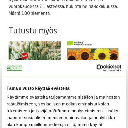
vuorokaudessa 21 asteessa. Kukinta heinä-lokakuussa.
Määrä 100 siementä.
Tutustu myös
Tämä sivusto käyttää evästeitä
Käytämme evästeitä tarjoamamme sisällön ja mainosten
Jänönhäntä ’Bunny
Kääpiöauringonkukka
räätälöimiseen, sosiaalisen median ominaisuuksien
Tails’
Music Box 40 s.
tukemiseen ja kävijämäärämme analysoimiseen. Lisäksi
5,00
€
3,50
€
Sisältää arvonlisäveron
Sisältää arvonlisäveron
jaamme sosiaalisen median, mainosalan ja analytiikka-
alan kumppaneillemme tietoja siitä, miten käytät