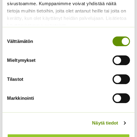
sivustoamme. Kumppanimme voivat yhdistää näitä
tietoja muihin tietoihin, joita olet antanut heille tai joita on
kerätty, kun olet käyttänyt heidän palvelujaan. Lisätietoa
käyttämistämme evästeistä
Suostumuksen
Välttämätön
valinta
Kääpiöauringonkukka
Kaliforniantuliunikko
Mieltymykset
Pacino Gold
Sperli Dalli
3,60
€
5,50
€
Sisältää arvonlisäveron
Sisältää arvonlisäveron
Tilastot
Markkinointi
Näytä tiedot
Koristekurpitsa Con