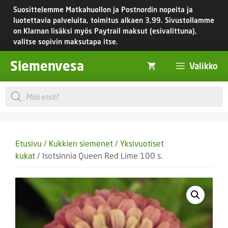
Siirry
Suosittelemme Matkahuollon ja Postnordin nopeita ja
sisältöön
luotettavia palveluita, toimitus
alkaen 3,99.
Sivustollamme
on Klarnan lisäksi myös Paytrail maksut (esivalittuna),
valitse sopivin maksutapa itse.
Siemenvesa
Valikko
Products
search
Etusivu
/
Kukkien siemenet
/
Yksivuotiset
kukat
/ Isotsinnia Queen Red Lime 100 s.