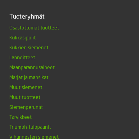
Tuoteryhmät
Osastottomat tuotteet
Kukkasipulit
Kukkien siemenet
Lannoitteet
Maanparannusaineet
Marjat ja mansikat
Muut siemenet
Muut tuotteet
Siemenperunat
Tarvikkeet
Triumph-tulppaanit
Vihannesten siemenet