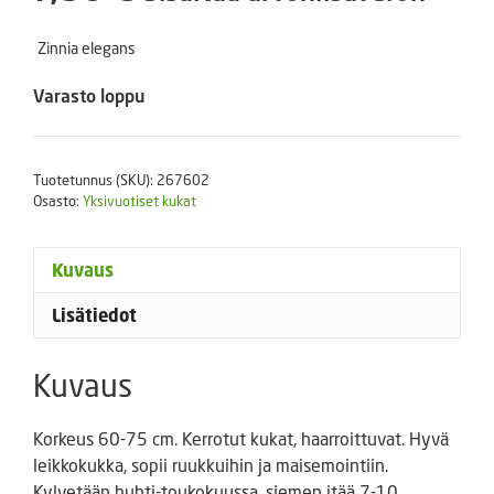
Zinnia elegans
Varasto loppu
Tuotetunnus (SKU):
267602
Osasto:
Yksivuotiset kukat
Kuvaus
Lisätiedot
Kuvaus
Korkeus 60-75 cm. Kerrotut kukat, haarroittuvat. Hyvä
leikkokukka, sopii ruukkuihin ja maisemointiin.
Kylvetään huhti-toukokuussa, siemen itää 7-10