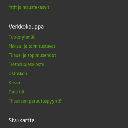
Yrtit ja maustekasvit
Verkkokauppa
Tuoteryhmät
Maksu- ja toimitustavat
Tilaus- ja sopimusehdot
Tietosuojaseloste
Ostoskori
Kassa
Oma tili
Tilauksen peruutuspyyntö
Sivukartta