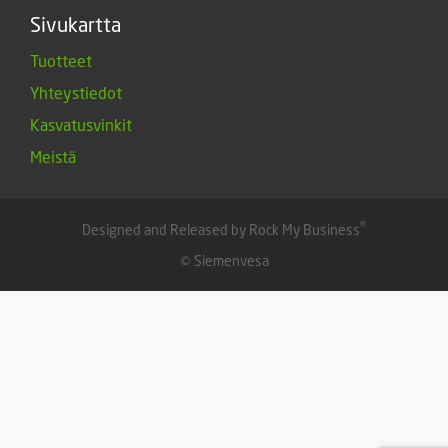
Sivukartta
Tuotteet
Yhteystiedot
Kasvatusvinkit
Meistä
®
Designed and Released by Rock My Business
© Siemenvesa