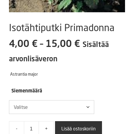
Isotähtiputki Primadonna
Hintaluokka
4,00
€
–
15,00
€
Sisältää
4,00 €
arvonlisäveron
-
Astrantia major
15,00 €
Siemenmäärä
-
+
Lisää ostoskoriin
Isotähtiputki