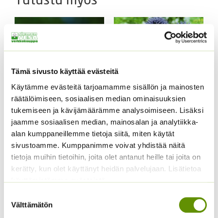
Tämä sivusto käyttää evästeitä
Käytämme evästeitä tarjoamamme sisällön ja mainosten
räätälöimiseen, sosiaalisen median ominaisuuksien
tukemiseen ja kävijämäärämme analysoimiseen. Lisäksi
Siperianpallo-ohdake 5
jaamme sosiaalisen median, mainosalan ja analytiikka-
g
alan kumppaneillemme tietoja siitä, miten käytät
7,00
€
sivustoamme. Kumppanimme voivat yhdistää näitä
Sisältää arvonlisäveron
Loistosädekukka
tietoja muihin tietoihin, joita olet antanut heille tai joita on
Arizona Apricot
kerätty, kun olet käyttänyt heidän palvelujaan. Lisätietoa
käyttämistämme evästeistä
5,00
€
Sisältää arvonlisäveron
Suostumuksen
Välttämätön
valinta