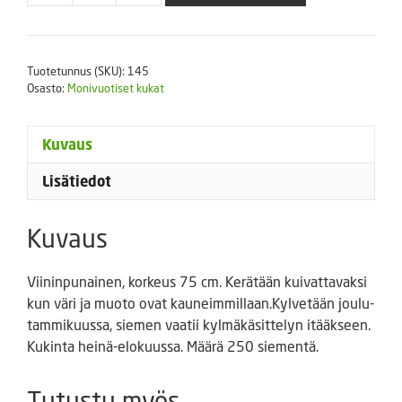
Primadonna
määrä
Tuotetunnus (SKU):
145
Osasto:
Monivuotiset kukat
Kuvaus
Lisätiedot
Kuvaus
Viininpunainen, korkeus 75 cm. Kerätään kuivattavaksi
kun väri ja muoto ovat kauneimmillaan.Kylvetään joulu-
tammikuussa, siemen vaatii kylmäkäsittelyn itääkseen.
Kukinta heinä-elokuussa. Määrä 250 siementä.
Tutustu myös