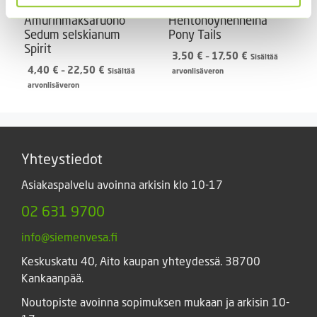
Amurinmaksaruoho
Hentohöyhenheinä
Sedum selskianum
Pony Tails
Spirit
Hintaluokka:
3,50
€
–
17,50
€
Sisältää
Hintaluokka:
3,50 €
4,40
€
–
22,50
€
Sisältää
arvonlisäveron
4,40 €
-
arvonlisäveron
-
17,50 €
22,50 €
Yhteystiedot
Asiakaspalvelu avoinna arkisin klo 10-17
02 631 9700
info@siemenvesa.fi
Keskuskatu 40, Aito kaupan yhteydessä. 38700
Kankaanpää.
Noutopiste avoinna sopimuksen mukaan ja arkisin 10-