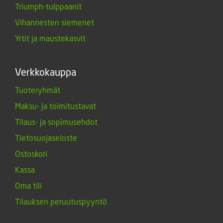
Triumph-tulppaanit
Vihannesten siemenet
Yrtit ja maustekasvit
Verkkokauppa
Tuoteryhmät
Maksu- ja toimitustavat
Tilaus- ja sopimusehdot
Tietosuojaseloste
Ostoskori
Kassa
Oma tili
Tilauksen peruutuspyyntö