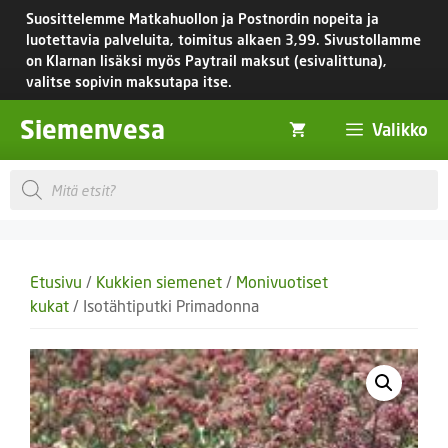
Siirry
Suosittelemme Matkahuollon ja Postnordin nopeita ja
sisältöön
luotettavia palveluita, toimitus
alkaen 3,99.
Sivustollamme
on Klarnan lisäksi myös Paytrail maksut (esivalittuna),
valitse sopivin maksutapa itse.
Siemenvesa
Valikko
Products
search
Etusivu
/
Kukkien siemenet
/
Monivuotiset
kukat
/ Isotähtiputki Primadonna