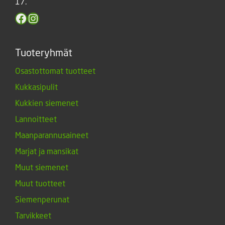
17.
Facebook
Instagram
Tuoteryhmät
Osastottomat tuotteet
Kukkasipulit
Kukkien siemenet
Lannoitteet
Maanparannusaineet
Marjat ja mansikat
Muut siemenet
Muut tuotteet
Siemenperunat
Tarvikkeet