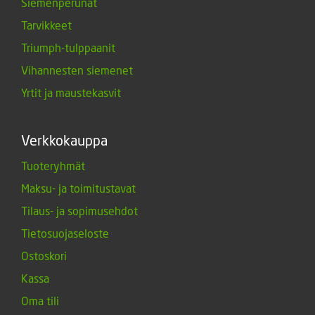
Siemenperunat
Tarvikkeet
Triumph-tulppaanit
Vihannesten siemenet
Yrtit ja maustekasvit
Verkkokauppa
Tuoteryhmät
Maksu- ja toimitustavat
Tilaus- ja sopimusehdot
Tietosuojaseloste
Ostoskori
Kassa
Oma tili