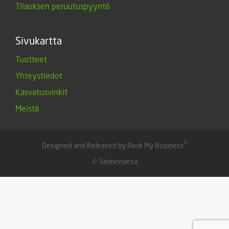
Tilauksen peruutuspyyntö
Sivukartta
Tuotteet
Yhteystiedot
Kasvatusvinkit
Meistä
®
Designed and Released by Rock My Business
© Siemenvesa