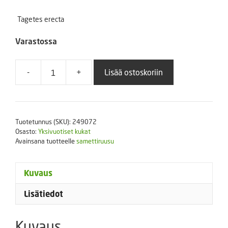
Tagetes erecta
Varastossa
-
+
Lisää ostoskoriin
Iso
samettikukka
Antiqua
F1
Tuotetunnus (SKU):
249072
yellow
Osasto:
Yksivuotiset kukat
250
Avainsana tuotteelle
samettiruusu
s.
määrä
Kuvaus
Lisätiedot
Kuvaus