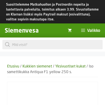
Siirry
Suosittelemme Matkahuollon ja Postnordin nopeita ja
sisältöön
luotettavia palveluita, toimitus
alkaen 3,99.
Sivustollamme
on Klarnan lisäksi myös Paytrail maksut (esivalittuna),
valitse sopivin maksutapa itse.
Siemenvesa
Valikko
Products
search
Etusivu
/
Kukkien siemenet
/
Yksivuotiset kukat
/ Iso
samettikukka Antiqua F1 yellow 250 s.