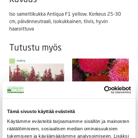
Iso samettikukka Antiqua F1 yellow. Korkeus 25-30
cm, päivänneutraali, isokukkainen, tiivis, hyvin
haaroittuva
Tutustu myös
Tämä sivusto käyttää evästeitä
Käytämme evästeitä tarjoamamme sisällön ja mainosten
Kääpiöauringonkukka
Kiinanasteri Benary’s
räätälöimiseen, sosiaalisen median ominaisuuksien
Pacino Gold
Princess
(jättiläisprinsessa) 100
tukemiseen ja kävijämäärämme analysoimiseen. Lisäksi