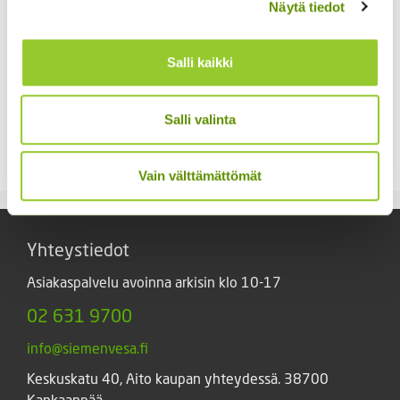
Näytä tiedot
Salli kaikki
Aitoelämänlanka
Kaliforniantuliunikko
Salli valinta
Presto sekoitus
Sperli Dalli
2,70
€
5,50
€
Sisältää arvonlisäveron
Sisältää arvonlisäveron
Vain välttämättömät
Yhteystiedot
Asiakaspalvelu avoinna arkisin klo 10-17
02 631 9700
info@siemenvesa.fi
Keskuskatu 40, Aito kaupan yhteydessä. 38700
Kankaanpää.