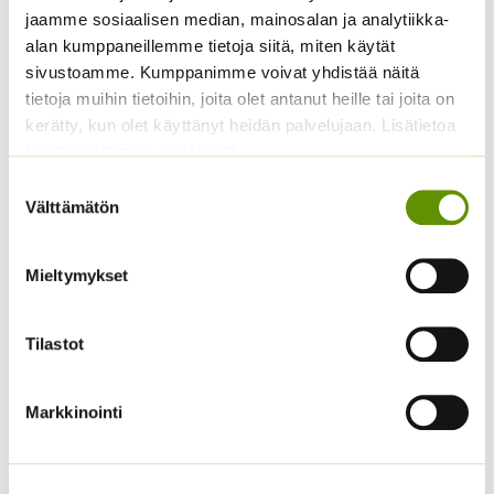
3,60
€
Sisältää arvonlisäveron
s.
jaamme sosiaalisen median, mainosalan ja analytiikka-
alan kumppaneillemme tietoja siitä, miten käytät
4,90
€
Sisältää arvonlisäveron
sivustoamme. Kumppanimme voivat yhdistää näitä
tietoja muihin tietoihin, joita olet antanut heille tai joita on
kerätty, kun olet käyttänyt heidän palvelujaan. Lisätietoa
käyttämistämme evästeistä
Suostumuksen
Välttämätön
valinta
Mieltymykset
Tarhakehäkukka Bon
Kääpiöauringonkukka
Bon sekoitus
Teddy Bear
Tilastot
3,90
€
2,95
€
Sisältää arvonlisäveron
Sisältää arvonlisäveron
Markkinointi