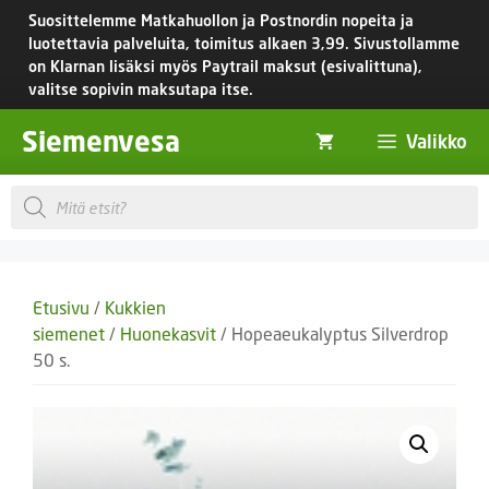
Siirry
Suosittelemme Matkahuollon ja Postnordin nopeita ja
sisältöön
luotettavia palveluita, toimitus
alkaen 3,99.
Sivustollamme
on Klarnan lisäksi myös Paytrail maksut (esivalittuna),
valitse sopivin maksutapa itse.
Siemenvesa
Valikko
Products
search
Etusivu
/
Kukkien
siemenet
/
Huonekasvit
/ Hopeaeukalyptus Silverdrop
50 s.