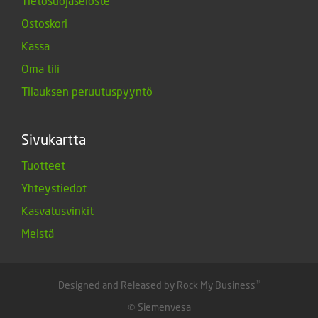
Tietosuojaseloste
Ostoskori
Kassa
Oma tili
Tilauksen peruutuspyyntö
Sivukartta
Tuotteet
Yhteystiedot
Kasvatusvinkit
Meistä
®
Designed and Released by Rock My Business
© Siemenvesa