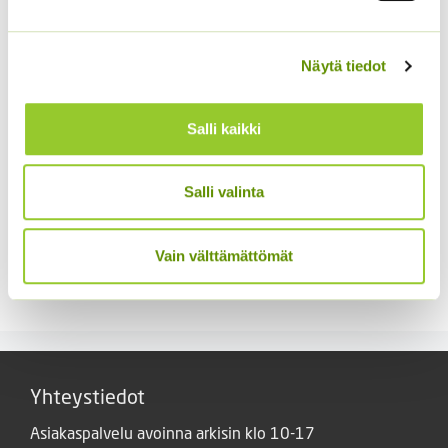
21,50 €
21,50 €
Näytä tiedot
Salli kaikki
Salli valinta
Törmäkukka Ritz Blue
Hunajasalvia Adora
100 s
Blue 250 s.
Vain välttämättömät
13,90
€
9,90
€
Sisältää
Sisältää arvonlisäveron
arvonlisäveron
Yhteystiedot
Asiakaspalvelu avoinna arkisin klo 10-17