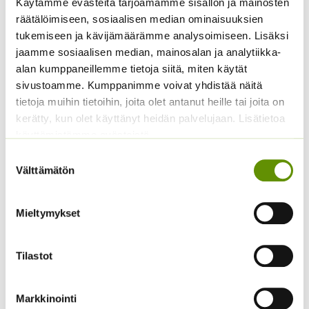
Käytämme evästeitä tarjoamamme sisällön ja mainosten
räätälöimiseen, sosiaalisen median ominaisuuksien
Tähtikello
tukemiseen ja kävijämäärämme analysoimiseen. Lisäksi
Loistosädekukka
Hintaluokka:
2,95
€
–
9,00
€
Sisältää
jaamme sosiaalisen median, mainosalan ja analytiikka-
Arizona Apricot 250 s
2,95 €
arvonlisäveron
alan kumppaneillemme tietoja siitä, miten käytät
-
12,50
€
Sisältää
sivustoamme. Kumppanimme voivat yhdistää näitä
9,00 €
arvonlisäveron
tietoja muihin tietoihin, joita olet antanut heille tai joita on
kerätty, kun olet käyttänyt heidän palvelujaan. Lisätietoa
käyttämistämme evästeistä
Suostumuksen
Välttämätön
valinta
Mieltymykset
Pelargoni Horizon
Pelargoni Horizon Red
Tilastot
Sekoitus
Hintaluokka:
4,10
€
–
21,50
€
Sisältää
Hintaluokka:
4,10
€
–
21,50
€
Sisältää
4,10 €
arvonlisäveron
4,10 €
Markkinointi
arvonlisäveron
-
-