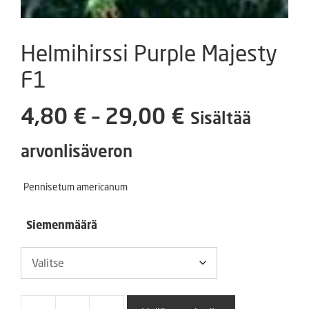
Helmihirssi Purple Majesty
F1
Hintaluokka
4,80
€
–
29,00
€
Sisältää
4,80 €
arvonlisäveron
-
Pennisetum americanum
29,00 €
Siemenmäärä