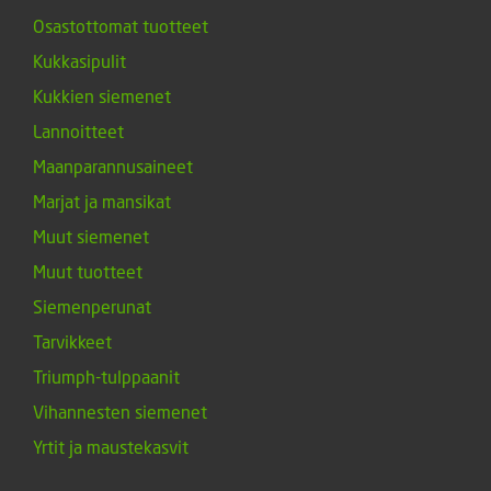
Osastottomat tuotteet
Kukkasipulit
Kukkien siemenet
Lannoitteet
Maanparannusaineet
Marjat ja mansikat
Muut siemenet
Muut tuotteet
Siemenperunat
Tarvikkeet
Triumph-tulppaanit
Vihannesten siemenet
Yrtit ja maustekasvit