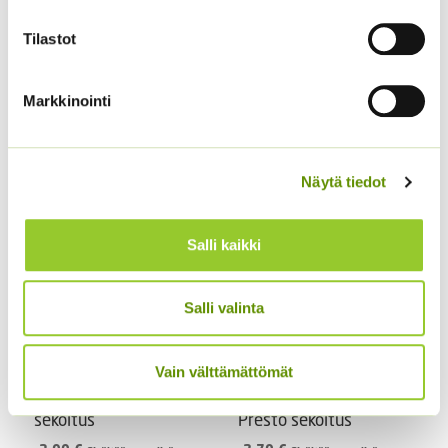
Tilastot
Markkinointi
Tarhakehäkukka Bon
Kiinanasteri Matador
Bon sekoitus
3,80
€
Sisältää arvonlisäveron
3,90
€
Sisältää arvonlisäveron
Näytä tiedot
Salli kaikki
Salli valinta
Vain välttämättömät
Tarhakukonkannus
Aitoelämänlanka
sekoitus
Presto sekoitus