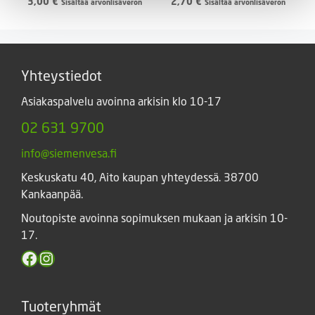
3,00
€
2,70
€
Sisältää arvonlisäveron
Sisältää arvonlisäveron
Yhteystiedot
Asiakaspalvelu avoinna arkisin klo 10-17
02 631 9700
info@siemenvesa.fi
Keskuskatu 40, Aito kaupan yhteydessä. 38700
Kankaanpää.
Noutopiste avoinna sopimuksen mukaan ja arkisin 10-
17.
Facebook
Instagram
Tuoteryhmät