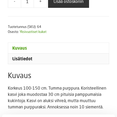
-
+
Lisää ostoskoriin
Helmihirssi
Purple
Majesty
F1
Tuotetunnus (SKU):
64
määrä
Osasto:
Yksivuotiset kukat
Kuvaus
Lisätiedot
Kuvaus
Korkeus 100-150 cm. Tumma purppura. Koristeellinen
kasvi joka muodostaa 30 cm pituisia pamppumaisia
kukintoja. Kasvi on aluksi vihreä, mutta muuttuu
tumman purppuraksi. Annoksessa noin 10 siementä.