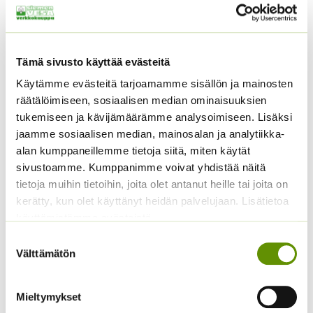
Tutustu myös
Tämä sivusto käyttää evästeitä
Käytämme evästeitä tarjoamamme sisällön ja mainosten
räätälöimiseen, sosiaalisen median ominaisuuksien
tukemiseen ja kävijämäärämme analysoimiseen. Lisäksi
jaamme sosiaalisen median, mainosalan ja analytiikka-
alan kumppaneillemme tietoja siitä, miten käytät
sivustoamme. Kumppanimme voivat yhdistää näitä
Kukontöyhtö New Look
tietoja muihin tietoihin, joita olet antanut heille tai joita on
40 s.
Kääpiöauringonkukka
Pacino Mix
kerätty, kun olet käyttänyt heidän palvelujaan. Lisätietoa
3,60
€
Sisältää arvonlisäveron
käyttämistämme evästeistä
3,60
€
Sisältää arvonlisäveron
Suostumuksen
Välttämätön
valinta
Mieltymykset