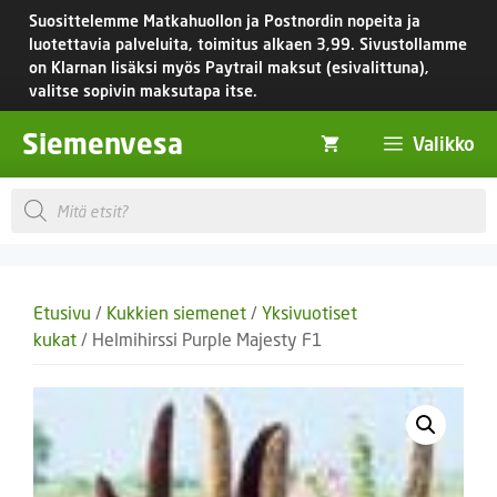
Siirry
Suosittelemme Matkahuollon ja Postnordin nopeita ja
sisältöön
luotettavia palveluita, toimitus
alkaen 3,99.
Sivustollamme
on Klarnan lisäksi myös Paytrail maksut (esivalittuna),
valitse sopivin maksutapa itse.
Siemenvesa
Valikko
Products
search
Etusivu
/
Kukkien siemenet
/
Yksivuotiset
kukat
/ Helmihirssi Purple Majesty F1