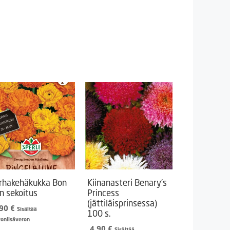
rhakehäkukka Bon
Kiinanasteri Benary’s
n sekoitus
Princess
(jättiläisprinsessa)
,90
€
Sisältää
100 s.
vonlisäveron
4,90
€
Sisältää