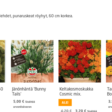
 lehdet, punaruskeat röyhyt, 60 cm korkea.
50
Jänönhäntä ’Bunny
Keltakosmoskukka
Ta
Tails’
Cosmic mix.
Bo
5,00
€
3
Sisältää
ALE!
arvonlisäveron
ar
Alkuperäinen
Nykyinen
4,20
€
3,20
€
Sisältää