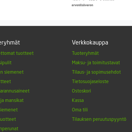
hinta
hinta
arvonlisäveron
oli:
on:
4,20 €.
3,20 €.
eryhmät
Verkkokauppa
ttomat tuotteet
Tuoteryhmät
ipulit
Maksu- ja toimitustavat
en siemenet
Tilaus- ja sopimusehdot
tteet
Tietosuojaseloste
arannusaineet
Ostoskori
 ja mansikat
Kassa
siemenet
Oma tili
tuotteet
Tilauksen peruutuspyyntö
nperunat