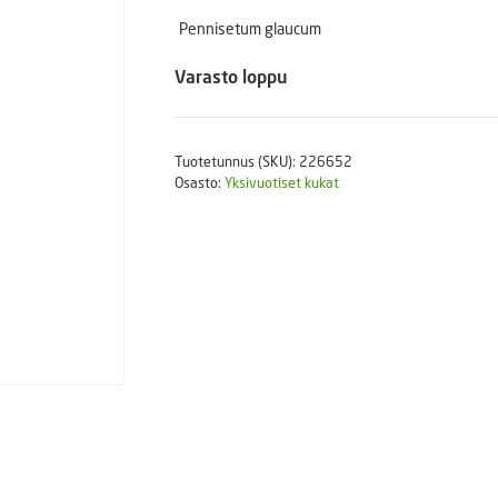
Puutarhatyökalut
Pennisetum glaucum
Askartelutarvikkeet
Varasto loppu
Tuotetunnus (SKU):
226652
Osasto:
Yksivuotiset kukat