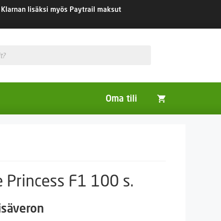
Klarnan lisäksi myös Paytrail maksut
Oma tili
Huonekasvit
Nurmikon siemenet
Viherlannoitus- ja maisemointikasvit
e Princess F1 100 s.
isäveron