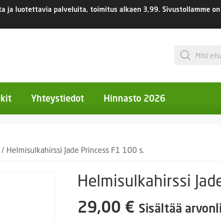
 ja luotettavia palveluita, toimitus
alkaen 3,99.
Sivustollamme on 
Products
search
kit
Yhteystiedot
Hinnasto 2026
otiset kukat
/ Helmisulkahirssi Jade Princess F1 100 s.
otiset kukat
uotiset kukat
Helmisulkahirssi Jad
eokset
29,00
€
Sisältää arvonl
Ruukut