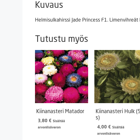
Kuvaus
Helmisulkahirssi Jade Princess F1. Limenvihreät
Tutustu myös
Kiinanasteri Matador
Kiinanasteri Hulk (
s)
3,80
€
Sisältää
4,00
€
arvonlisäveron
Sisältää
arvonlisäveron