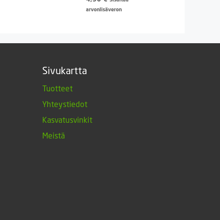
arvonlisäveron
Sivukartta
Tuotteet
Yhteystiedot
Kasvatusvinkit
Meistä