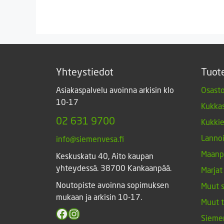
Yhteystiedot
Tuot
Asiakaspalvelu avoinna arkisin klo
Osasto
10-17
Kukkas
02 631 9700
Kukki
Lannoi
info@siemenvesa.fi
Maanp
Keskuskatu 40, Aito kaupan
yhteydessä. 38700 Kankaanpää.
Marjat
Noutopiste avoinna sopimuksen
Muut 
mukaan ja arkisin 10-17.
Muut 
Facebook
Instagram
Sieme