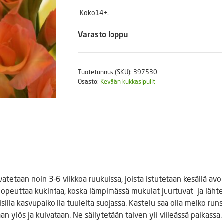
Puutarhatyökalut
Koko14+.
Askartelutarvikkeet
Varasto loppu
Tuotetunnus (SKU):
397530
Osasto:
Kevään kukkasipulit
tetaan noin 3-6 viikkoa ruukuissa, joista istutetaan kesällä av
opeuttaa kukintaa, koska lämpimässä mukulat juurtuvat ja lähte
isilla kasvupaikoilla tuulelta suojassa. Kastelu saa olla melko ru
 ylös ja kuivataan. Ne säilytetään talven yli viileässä paikassa