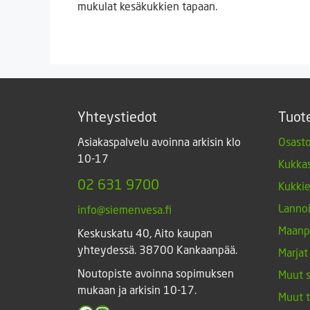
mukulat kesäkukkien tapaan.
Yhteystiedot
Tuot
Asiakaspalvelu avoinna arkisin klo
Osasto
10-17
Kukkas
02 631 9700
Kukki
Lannoi
info@siemenvesa.fi
Maanp
Keskuskatu 40, Aito kaupan
yhteydessä. 38700 Kankaanpää.
Marjat
Noutopiste avoinna sopimuksen
Muut 
mukaan ja arkisin 10-17.
Muut 