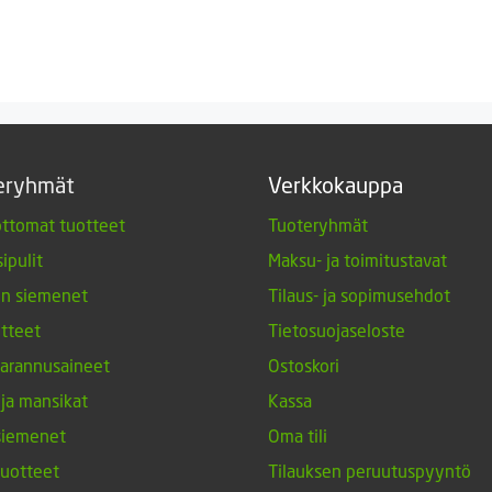
eryhmät
Verkkokauppa
ttomat tuotteet
Tuoteryhmät
ipulit
Maksu- ja toimitustavat
en siemenet
Tilaus- ja sopimusehdot
tteet
Tietosuojaseloste
arannusaineet
Ostoskori
 ja mansikat
Kassa
siemenet
Oma tili
tuotteet
Tilauksen peruutuspyyntö