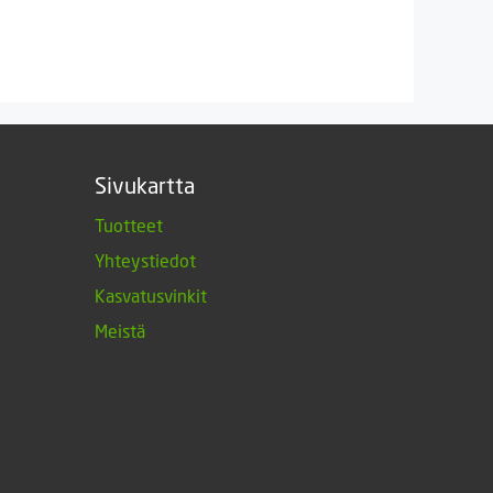
Sivukartta
Tuotteet
Yhteystiedot
Kasvatusvinkit
Meistä