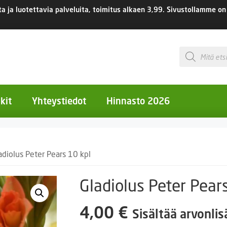
 ja luotettavia palveluita, toimitus
alkaen 3,99.
Sivustollamme on 
Products
search
kit
Yhteystiedot
Hinnasto 2026
otiset kukat
adiolus Peter Pears 10 kpl
otiset kukat
uotiset kukat
Gladiolus Peter Pear
eokset
4,00
€
Sisältää arvonli
Ruukut