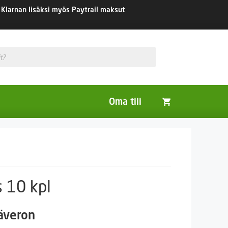
Klarnan lisäksi myös Paytrail maksut
Oma tili
Huonekasvit
Nurmikon siemenet
Viherlannoitus- ja maisemointikasvit
s 10 kpl
säveron