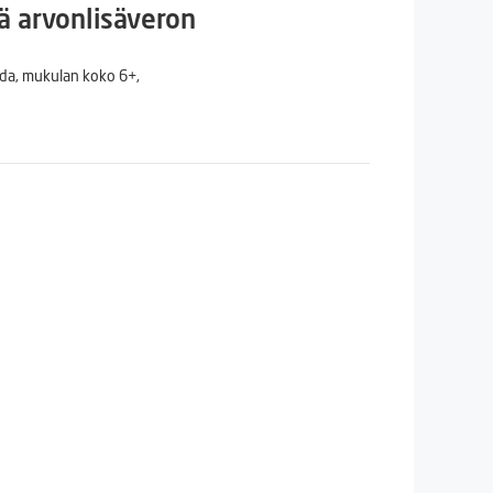
n
inen
ä arvonlisäveron
ida, mukulan koko 6+,
€.