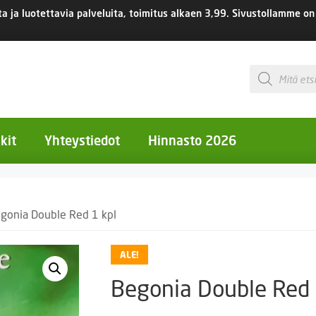
 ja luotettavia palveluita, toimitus
alkaen 3,99.
Sivustollamme on 
Products
search
kit
Yhteystiedot
Hinnasto 2026
otiset kukat
gonia Double Red 1 kpl
otiset kukat
uotiset kukat
ALE!
eokset
Begonia Double Red 
Ruukut