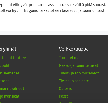
Begoniat viihtyvät puolivarjoisassa paikassa eivätkä pidä suoras
steltava hyvin. Begonioita kastellaan tasaisesti ja säännöllisesti.
eryhmät
Verkkokauppa
ttomat tuotteet
Tuoteryhmät
ipulit
Maksu- ja toimitustavat
en siemenet
Tilaus- ja sopimusehdot
tteet
Tietosuojaseloste
arannusaineet
Ostoskori
 ja mansikat
Kassa
siemenet
Oma tili