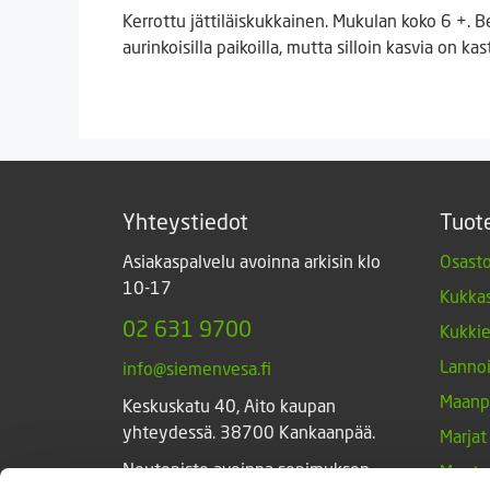
Kerrottu jättiläiskukkainen. Mukulan koko 6 +. 
aurinkoisilla paikoilla, mutta silloin kasvia on ka
Yhteystiedot
Tuot
Asiakaspalvelu avoinna arkisin klo
Osasto
10-17
Kukkas
02 631 9700
Kukki
Lannoi
info@siemenvesa.fi
Maanp
Keskuskatu 40, Aito kaupan
yhteydessä. 38700 Kankaanpää.
Marjat
Noutopiste avoinna sopimuksen
Muut 