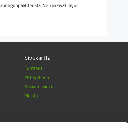
ta auringonpaahteesta. Ne kukkivat myös
Sivukartta
Tuotteet
Yhteystiedot
Kasvatusvinkit
Meistä