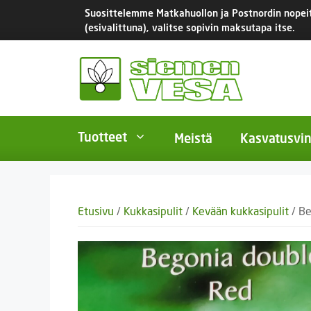
Siirry
Suosittelemme Matkahuollon ja Postnordin nopeita
sisältöön
(esivalittuna), valitse sopivin maksutapa itse.
Tuotteet
Meistä
Kasvatusvin
BIO-luomusiemenet
Yksivu
Etusivu
/
Kukkasipulit
/
Kevään kukkasipulit
/ Be
Tomaatit
Monivu
Salaatit
Kaksiv
Istukassipulit
Kukkas