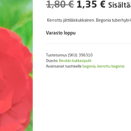
Alkuperäine
Nyky
1,80
€
1,35
€
Puutarhatyökalut
Sisältä
Askartelutarvikkeet
hinta
hinta
Kerrottu jättiläiskukkainen. Begonia tuberhybr
oli:
on:
Varasto loppu
1,80 €.
1,35 
Tuotetunnus (SKU):
396310
Osasto:
Kevään kukkasipulit
Avainsanat tuotteelle
begonia
,
kerrottu begonia