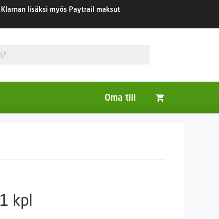
Klarnan lisäksi myös Paytrail maksut
Oma tili
Huonekasvit
Nurmikon siemenet
Viherlannoitus- ja maisemointikasvit
1 kpl