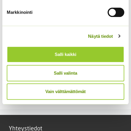
Aitoelämänlanka
Hämähäkkikukka
Presto sekoitus
sekoitus
Markkinointi
2,70
€
2,70
€
Sisältää arvonlisäveron
Sisältää arvonlisäveron
Näytä tiedot
Salli kaikki
Salli valinta
Koristekurpitsa Con
Tours Native
Kiinanasteri Hulk (50 s)
4,50
€
Vain välttämättömät
Sisältää arvonlisäveron
4,00
€
Sisältää arvonlisäveron
Yhteystiedot