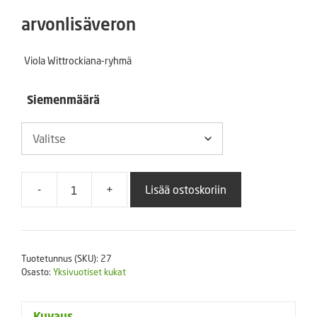
7,00 €
arvonlisäveron
-
Viola Wittrockiana-ryhmä
22,00 €
Siemenmäärä
-
+
Lisää ostoskoriin
Amppeliorvokki
Cool
Wave
Golden
Tuotetunnus (SKU):
27
Yellow
Osasto:
Yksivuotiset kukat
määrä
Kuvaus