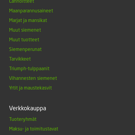
Lannoitteet
Maanparannusaineet
Marjat ja mansikat
Muut siemenet
Muut tuotteet
Siemenperunat
Tarvikkeet
Triumph-tulppaanit
Vihannesten siemenet
Yrtit ja maustekasvit
Verkkokauppa
Tuoteryhmät
Maksu- ja toimitustavat