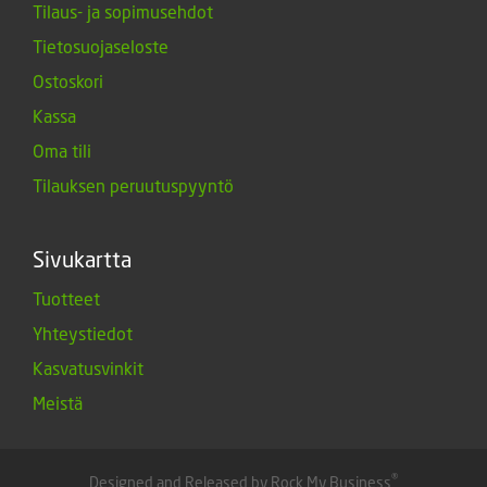
Tilaus- ja sopimusehdot
Tietosuojaseloste
Ostoskori
Kassa
Oma tili
Tilauksen peruutuspyyntö
Sivukartta
Tuotteet
Yhteystiedot
Kasvatusvinkit
Meistä
®
Designed and Released by Rock My Business