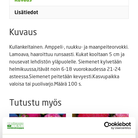
Lisätiedot
Kuvaus
Kullankeltainen. Amppeli-, ruukku- ja maanpeiteorvokki.
Lamoava, haaroittuu runsaasti. Kukat kooltaan 5 cm ja
nousevat lehdistön yläpuolelle. Siemenet kylvetään
helmikuussa,itävät noin 6-18 vuorokaudessa 21-24
asteessa.Siemenet peitetään kevyesti.Kasvupaikka
valoisa tai puolivarjo.Määrä 100 s.
Tutustu myös