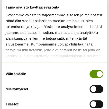
Tämä sivusto käyttää evästeitä
Käytämme evästeitä tarjoamamme sisällön ja mainosten
räätälöimiseen, sosiaalisen median ominaisuuksien
tukemiseen ja kävijämäärämme analysoimiseen. Lisäksi
Kiinanasteri Matador
Kiinanasteri Benary’s
jaamme sosiaalisen median, mainosalan ja analytiikka-
Princess
alan kumppaneillemme tietoja siitä, miten käytät
3,80
€
Sisältää arvonlisäveron
(jättiläisprinsessa) 100
sivustoamme. Kumppanimme voivat yhdistää näitä
s.
tietoja muihin tietoihin, joita olet antanut heille tai joita on
4,90
€
Sisältää arvonlisäveron
kerätty, kun olet käyttänyt heidän palvelujaan. Lisätietoa
käyttämistämme evästeistä
Suostumuksen
Välttämätön
valinta
Mieltymykset
Tilastot