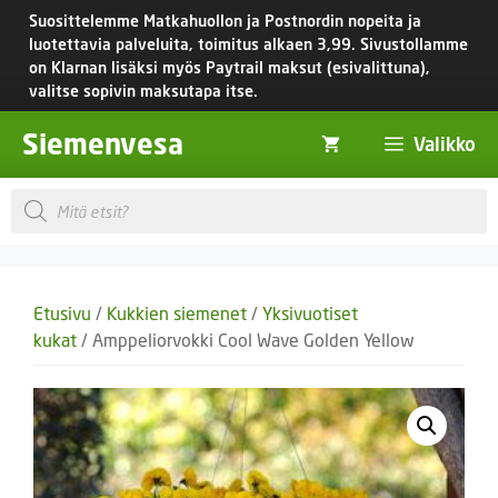
Siirry
Suosittelemme Matkahuollon ja Postnordin nopeita ja
sisältöön
luotettavia palveluita, toimitus
alkaen 3,99.
Sivustollamme
on Klarnan lisäksi myös Paytrail maksut (esivalittuna),
valitse sopivin maksutapa itse.
Siemenvesa
Valikko
Products
search
Etusivu
/
Kukkien siemenet
/
Yksivuotiset
kukat
/ Amppeliorvokki Cool Wave Golden Yellow