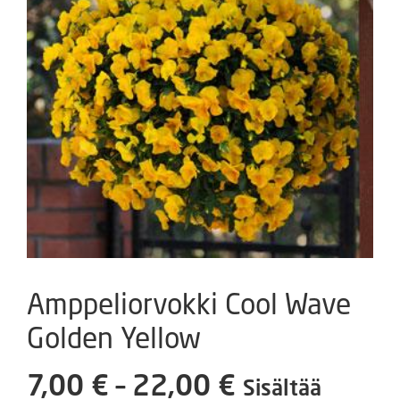
Amppeliorvokki Cool Wave
Golden Yellow
Hintaluokka
7,00
€
–
22,00
€
Sisältää