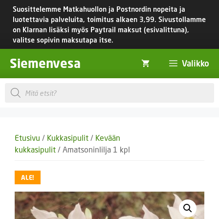
Siirry
Suosittelemme Matkahuollon ja Postnordin nopeita ja
sisältöön
luotettavia palveluita, toimitus
alkaen 3,99.
Sivustollamme
on Klarnan lisäksi myös Paytrail maksut (esivalittuna),
valitse sopivin maksutapa itse.
Siemenvesa
Valikko
Products
search
Etusivu
/
Kukkasipulit
/
Kevään
kukkasipulit
/ Amatsoninlilja 1 kpl
ALE!