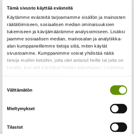
Tämä sivusto käyttää evästeitä
Lisätiedot
Käytämme evästeitä tarjoamamme sisällön ja mainosten
räätälöimiseen, sosiaalisen median ominaisuuksien
Kuvaus
tukemiseen ja kävijämäärämme analysoimiseen. Lisäksi
jaamme sosiaalisen median, mainosalan ja analytiikka-
Valkoiset, suuret hyväntuoksuiset kukat pitkän vanan
alan kumppaneillemme tietoja siitä, miten käytät
latvassa, kaunis tummanvihreä lehdistö. Ihastuttava
sivustoamme. Kumppanimme voivat yhdistää näitä
vanhanajan huonekasvi. Voi kukkia jopa monta kertaa
tietoja muihin tietoihin, joita olet antanut heille tai joita on
vuodessa. Viihtyy valossa tai kevyessä varjossa
kerätty, kun olet käyttänyt heidän palvelujaan. Lisätietoa
ahtaassa ruukussa, ei siedä aurinkoa. Multa pidetään
käyttämistämme evästeistä
kasvuaikana tasaisen kosteana, mutta ei liian märkänä.
Suostumuksen
Kunnolla kukkiakseen tarvitsee monen vuoden
Välttämätön
valinta
kasvurauhan. Kukinnan jälkeen pidetään kaksi- neljä
viikkoa kuivempana. Multa ja ruukku vaihdetaan vasta
Mieltymykset
kun entinen ruukku on aivan täynnä. Määrä 1 kpl sipuli.
Tilastot