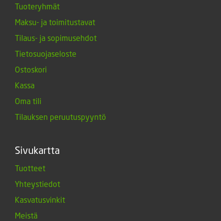
Tuoteryhmät
Maksu- ja toimitustavat
Tilaus- ja sopimusehdot
Tietosuojaseloste
Ostoskori
Kassa
Oma tili
Tilauksen peruutuspyyntö
Sivukartta
Tuotteet
Yhteystiedot
Kasvatusvinkit
Meistä