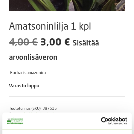
Amatsoninlilja 1 kpl
Alkuperäinen
Nykyinen
4,00
€
3,00
€
Sisältää
hinta
hinta
arvonlisäveron
oli:
on:
Eucharis amazonica
4,00 €.
3,00 €.
Varasto loppu
Tuotetunnus (SKU):
397515
Osasto:
Kevään kukkasipulit
Kuvaus