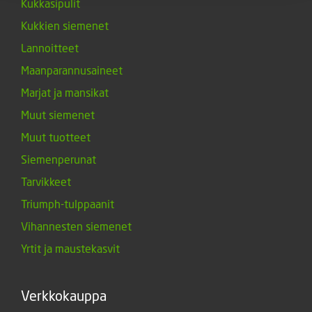
Kukkasipulit
Kukkien siemenet
Lannoitteet
Maanparannusaineet
Marjat ja mansikat
Muut siemenet
Muut tuotteet
Siemenperunat
Tarvikkeet
Triumph-tulppaanit
Vihannesten siemenet
Yrtit ja maustekasvit
Verkkokauppa