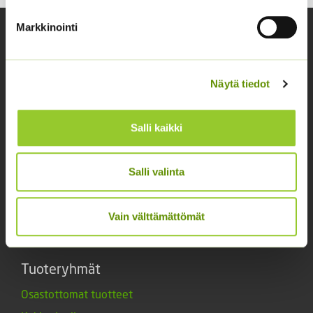
Markkinointi
Yhteystiedot
Asiakaspalvelu avoinna arkisin klo 10-17
Näytä tiedot
02 631 9700
info@siemenvesa.fi
Salli kaikki
Keskuskatu 40, Aito kaupan yhteydessä. 38700
Kankaanpää.
Salli valinta
Noutopiste avoinna sopimuksen mukaan ja arkisin 10-
17.
Facebook
Instagram
Vain välttämättömät
Tuoteryhmät
Osastottomat tuotteet