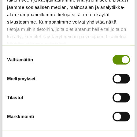
ALE!
s.
jaamme sosiaalisen median, mainosalan ja analytiikka-
Alkuperäinen
Nykyinen
4,20
€
3,20
€
4,90
€
Sisältää
Sisältää arvonlisäveron
alan kumppaneillemme tietoja siitä, miten käytät
hinta
hinta
arvonlisäveron
sivustoamme. Kumppanimme voivat yhdistää näitä
oli:
on:
4,20 €.
3,20 €.
tietoja muihin tietoihin, joita olet antanut heille tai joita on
kerätty, kun olet käyttänyt heidän palvelujaan. Lisätietoa
käyttämistämme evästeistä
Suostumuksen
Välttämätön
valinta
Mieltymykset
Punakosmoskukka
Kääpiöauringonkukka
Sperli’s Mix Dreams
Music Box 40 s.
Tilastot
5,20
€
3,50
€
Sisältää arvonlisäveron
Sisältää arvonlisäveron
Markkinointi