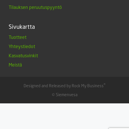
Tilauksen peruutuspyyntö
Sivukartta
Tuotteet
Yhteystiedot
Kasvatusvinkit
Meistä
®
Designed and Released by Rock My Business
© Siemenvesa