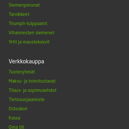
Siemenperunat
Tarvikkeet
Triumph-tulppaanit
Vihannesten siemenet
Yrtit ja maustekasvit
Verkkokauppa
Tuoteryhmät
Maksu- ja toimitustavat
Tilaus- ja sopimusehdot
Tietosuojaseloste
Ostoskori
Kassa
Oma tili