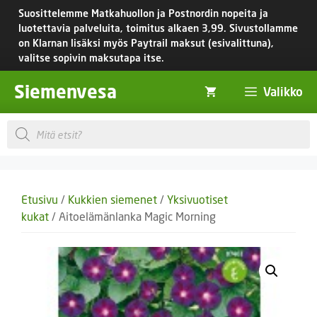
Siirry
Suosittelemme Matkahuollon ja Postnordin nopeita ja
sisältöön
luotettavia palveluita, toimitus
alkaen 3,99.
Sivustollamme
on Klarnan lisäksi myös Paytrail maksut (esivalittuna),
valitse sopivin maksutapa itse.
Siemenvesa
Valikko
Products
search
Etusivu
/
Kukkien siemenet
/
Yksivuotiset
kukat
/ Aitoelämänlanka Magic Morning