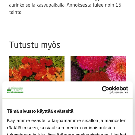
aurinkoisella kasvupaikalla. Annoksesta tulee noin 15
tainta.
Tutustu myös
Tämä sivusto käyttää evästeitä
Keltakosmoskukka
Kiinanasteri Benary’s
Käytämme evästeitä tarjoamamme sisällön ja mainosten
Cosmic mix.
Princess
räätälöimiseen, sosiaalisen median ominaisuuksien
(jättiläisprinsessa) 100
tukemiseen ja kävijämäärämme analysoimiseen. Lisäksi