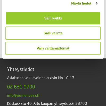
Näytä tiedot
Salli kaikki
Koristekurpitsa Con
Tours Native
Kääpiöauringonkukka
Salli valinta
4,50
€
Sisältää arvonlisäveron
Pacino Gold
3,60
€
Sisältää arvonlisäveron
Vain välttämättömät
Yhteystiedot
Asiakaspalvelu avoinna arkisin klo 10-17
02 631 9700
info@siemenvesa.fi
Keskuskatu 40, Aito kaupan yhteydessä. 38700