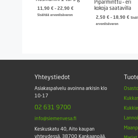
Piparminttu – eri
kokoja saatavilla
Hintaluokka:
11,90
€
–
22,90
€
11,90 €
Sisältää arvonlisäveron
Hint
2,50
€
–
18,90
€
Sisä
-
2,5
arvonlisäveron
22,90 €
-
18,
Yhteystiedot
Tuot
Asiakaspalvelu avoinna arkisin klo
Osasto
10-17
Kukkas
02 631 9700
Kukki
Lannoi
info@siemenvesa.fi
Maanp
Keskuskatu 40, Aito kaupan
yhteydessä. 38700 Kankaanpää.
Marjat