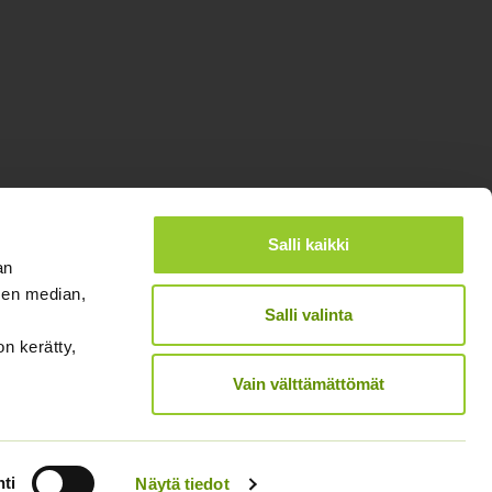
Salli kaikki
an
sen median,
Salli valinta
®
Designed and Released by Rock My Business
on kerätty,
Vain välttämättömät
ti
Näytä tiedot