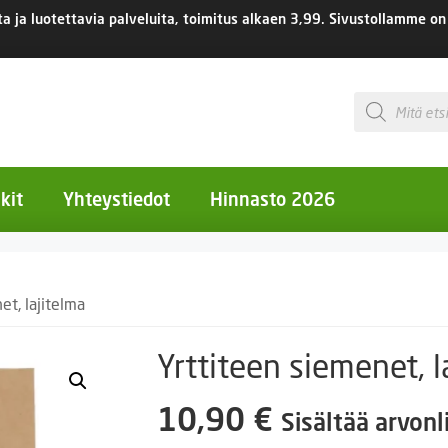
 ja luotettavia palveluita, toimitus
alkaen 3,99.
Sivustollamme on 
Products
search
kit
Yhteystiedot
Hinnasto 2026
otiset kukat
et, lajitelma
otiset kukat
uotiset kukat
Yrttiteen siemenet, l
eokset
10,90
€
Sisältää arvonl
Ruukut