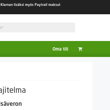
Klarnan lisäksi myös Paytrail maksut
Oma tili
Huonekasvit
Nurmikon siemenet
Viherlannoitus- ja maisemointikasvit
ajitelma
isäveron