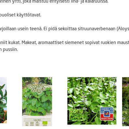
inen yrtti, joka maistuu erityisesti liha- ja kalaruuissa.
ipuoliset käyttötavat.
arjoillaan usein teenä. Ei pidä sekoittaa sitruunaverbenaan (Aloysi
uniit kukat. Makeat, aromaattiset siemenet sopivat ruokien maus
n pussiin.