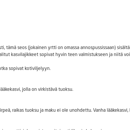
sti, tämä seos (jokainen yrtti on omassa annospussissaan) sisältä
 valitut kasvilajikkeet sopivat hyvin teen valmistukseen ja niitä v
tka sopivat kotiviljelyyn.
lääkekasvi, jolla on virkistävä tuoksu.
peä, raikas tuoksu ja maku ei ole unohdettu. Vanha lääkekasvi, ku