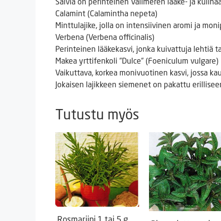
Salvia on perinteinen Välimeren lääke- ja kulinaar
Calamint (Calamintha nepeta)
Minttulajike, jolla on intensiivinen aromi ja mon
Verbena (Verbena officinalis)
Perinteinen lääkekasvi, jonka kuivattuja lehtiä t
Makea yrttifenkoli ”Dulce” (Foeniculum vulgare)
Vaikuttava, korkea monivuotinen kasvi, jossa ka
Jokaisen lajikkeen siemenet on pakattu erillisee
Tutustu myös
Rosmariini 1 tai 5 g