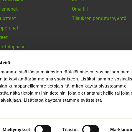
siemenet
Oma tili
tuotteet
Tilauksen peruutuspyyntö
nperunat
keet
h-tulppaanit
nesten siemenet
teitä
ja maustekasvit
mamme sisällön ja mainosten räätälöimiseen, sosiaalisen medi
n ja kävijämäärämme analysoimiseen. Lisäksi jaamme sosiaali
alan kumppaneillemme tietoja siitä, miten käytät sivustoamme.
näitä tietoja muihin tietoihin, joita olet antanut heille tai joita 
palvelujaan. Lisätietoa käyttämistämme evästeistä
Mieltymykset
Tilastot
Markkinoin