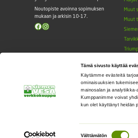
Noutopiste avoinna sopimuksen
Muut 
mukaan ja arkisin 10-17.
Muut 
Facebook
Instagram
Sieme
Tarvik
Triump
Vihan
Tämä sivusto käyttää eväs
Yrtit 
Käytämme evästeitä tarjoa
ominaisuuksien tukemisee
mainosalan ja analytiikka-
© Siemenvesa
Kumppanimme voivat yhdistää 
kun olet käyttänyt heidän 
Suostumuksen
Välttämätön