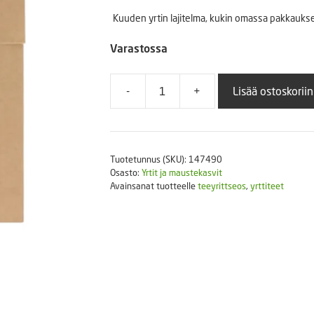
Puutarhatyökalut
Kuuden yrtin lajitelma, kukin omassa pakkauks
Askartelutarvikkeet
Varastossa
-
+
Lisää ostoskoriin
Yrttiteen
siemenet,
lajitelma
määrä
Tuotetunnus (SKU):
147490
Osasto:
Yrtit ja maustekasvit
Avainsanat tuotteelle
teeyrittseos
,
yrttiteet