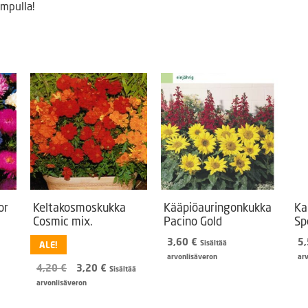
impulla!
or
Keltakosmoskukka
Kääpiöauringonkukka
Ka
Cosmic mix.
Pacino Gold
Spe
3,60
€
5
Sisältää
ALE!
arvonlisäveron
ar
Alkuperäinen
Nykyinen
4,20
€
3,20
€
Sisältää
hinta
hinta
arvonlisäveron
oli:
on: