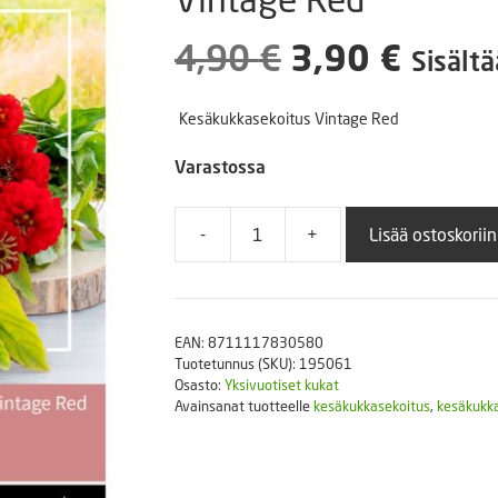
Puutarhatyökalut
Askartelutarvikkeet
Alkuperäine
Nyky
4,90
€
3,90
€
Sisältä
hinta
hinta
Kesäkukkasekoitus Vintage Red
oli:
on:
Varastossa
4,90 €.
3,90 
-
+
Lisää ostoskoriin
Kesäkukkasekoitus
-
colourful
bouqets
EAN:
8711117830580
Vintage
Tuotetunnus (SKU):
195061
Red
Osasto:
Yksivuotiset kukat
määrä
Avainsanat tuotteelle
kesäkukkasekoitus
,
kesäkukk