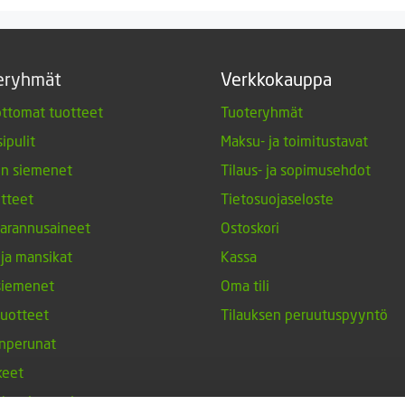
4,20 €.
3,20 €.
eryhmät
Verkkokauppa
ttomat tuotteet
Tuoteryhmät
ipulit
Maksu- ja toimitustavat
en siemenet
Tilaus- ja sopimusehdot
tteet
Tietosuojaseloste
arannusaineet
Ostoskori
 ja mansikat
Kassa
siemenet
Oma tili
tuotteet
Tilauksen peruutuspyyntö
nperunat
keet
h-tulppaanit