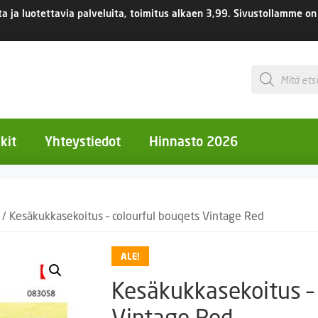
 ja luotettavia palveluita, toimitus
alkaen 3,99.
Sivustollamme on 
Products
search
kit
Yhteystiedot
Hinnasto 2026
otiset kukat
/ Kesäkukkasekoitus – colourful bouqets Vintage Red
otiset kukat
uotiset kukat
ALE!
eokset
Kesäkukkasekoitus – 
Ruukut
Vintage Red