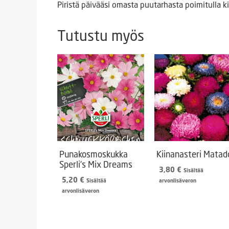
Piristä päivääsi omasta puutarhasta poimitulla k
Tutustu myös
Punakosmoskukka
Kiinanasteri Matad
Sperli’s Mix Dreams
3,80
€
Sisältää
5,20
€
Sisältää
arvonlisäveron
arvonlisäveron