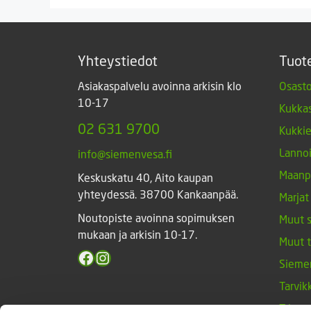
Yhteystiedot
Tuot
Asiakaspalvelu avoinna arkisin klo
Osasto
10-17
Kukkas
02 631 9700
Kukki
Lannoi
info@siemenvesa.fi
Maanp
Keskuskatu 40, Aito kaupan
yhteydessä. 38700 Kankaanpää.
Marjat
Noutopiste avoinna sopimuksen
Muut 
mukaan ja arkisin 10-17.
Muut 
Facebook
Instagram
Sieme
Tarvik
Triump