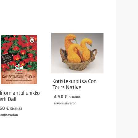
Koristekurpitsa Con
Tours Native
liforniantuliunikko
4,50
€
Sisältää
rli Dalli
arvonlisäveron
,50
€
Sisältää
vonlisäveron