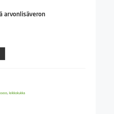
n
inen
ä arvonlisäveron
€.
aseos
,
leikkokukka