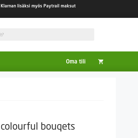
Klarnan lisäksi myös Paytrail maksut
Oma tili
Huonekasvit
Nurmikon siemenet
Viherlannoitus- ja maisemointikasvit
colourful bouqets