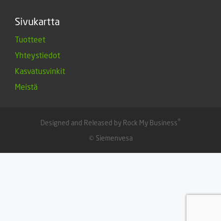
Sivukartta
Tuotteet
Yhteystiedot
Kasvatusvinkit
Meistä
®
Designed and Released by Rock My Business
© Siemenvesa