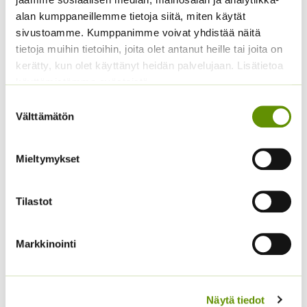
-
alan kumppaneillemme tietoja siitä, miten käytät
4,10 €
sivustoamme. Kumppanimme voivat yhdistää näitä
tietoja muihin tietoihin, joita olet antanut heille tai joita on
kerätty, kun olet käyttänyt heidän palvelujaan. Lisätietoa
käyttämistämme evästeistä
Suostumuksen
Välttämätön
valinta
Hopeahärkki Silver
Ahopäivänkakkara May
Mieltymykset
Carpet
Queen
Hintaluokka:
Hintaluokka:
2,50
€
–
11,00
€
1,70
€
–
14,50
€
Sisältää
Sisältää
Tilastot
2,50 €
1,70 €
arvonlisäveron
arvonlisäveron
-
-
11,00 €
14,50 €
Markkinointi
Näytä tiedot