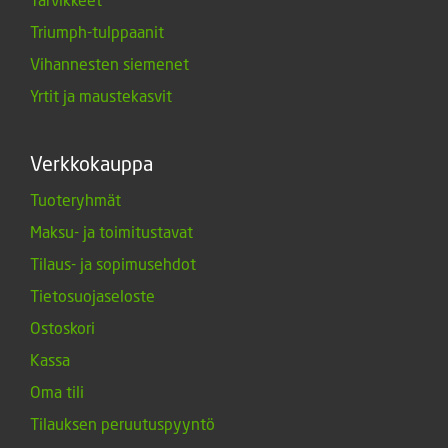
Triumph-tulppaanit
Vihannesten siemenet
Yrtit ja maustekasvit
Verkkokauppa
Tuoteryhmät
Maksu- ja toimitustavat
Tilaus- ja sopimusehdot
Tietosuojaseloste
Ostoskori
Kassa
Oma tili
Tilauksen peruutuspyyntö