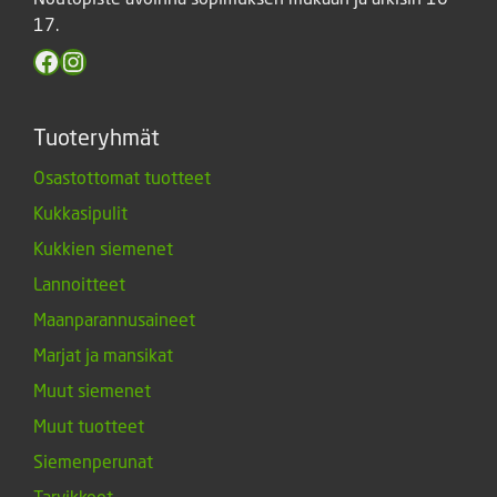
17.
Facebook
Instagram
Tuoteryhmät
Osastottomat tuotteet
Kukkasipulit
Kukkien siemenet
Lannoitteet
Maanparannusaineet
Marjat ja mansikat
Muut siemenet
Muut tuotteet
Siemenperunat
Tarvikkeet