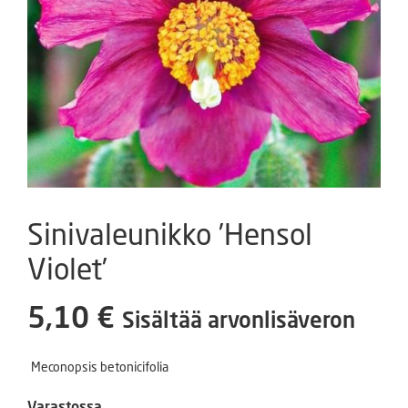
Sinivaleunikko ’Hensol
Violet’
5,10
€
Sisältää arvonlisäveron
Meconopsis betonicifolia
Varastossa