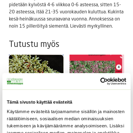
pidetään kylvöstä 4-6 viikkoa 0-6 asteessa, sitten 15-
20 asteessa, itää 21-35 vuorokauden kuluttua. Kukinta
kesä-heinäkuussa seuraavana vuonna. Annoksessa on
noin 15 pilleröityä siementä. Lievästi myrkyllinen.
Tutustu myös
Tämä sivusto käyttää evästeitä
Käytämme evästeitä tarjoamamme sisällön ja mainosten
Tataariviuhko
Kangasajuruoho
räätälöimiseen, sosiaalisen median ominaisuuksien
Hintaluokka:
3,50
€
–
4,10
€
Sisältää
tukemiseen ja kävijämäärämme analysoimiseen. Lisäksi
2,90
€
Sisältää arvonlisäveron
3,50 €
arvonlisäveron
jaamme sosiaalisen median, mainosalan ja analytiikka-