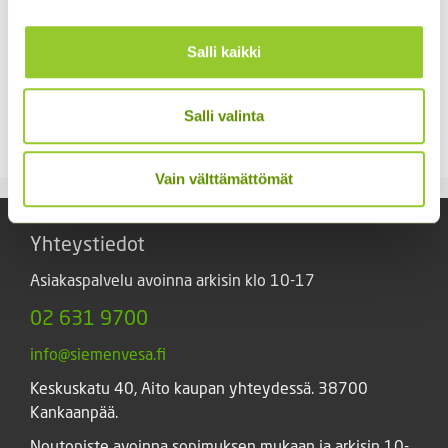
Salli kaikki
Tuntokasvi / Mimosa
Lyhtykoiso 1 g
Salli valinta
Hintaluokka:
2,90
€
–
6,50
€
Sisältää
6,00
€
Sisältää arvonlisäveron
2,90 €
arvonlisäveron
-
6,50 €
Vain välttämättömät
Yhteystiedot
Asiakaspalvelu avoinna arkisin klo 10-17
02 631 9700
info@siemenvesa.fi
Keskuskatu 40, Aito kaupan yhteydessä. 38700
Kankaanpää.
Noutopiste avoinna sopimuksen mukaan ja arkisin 10-