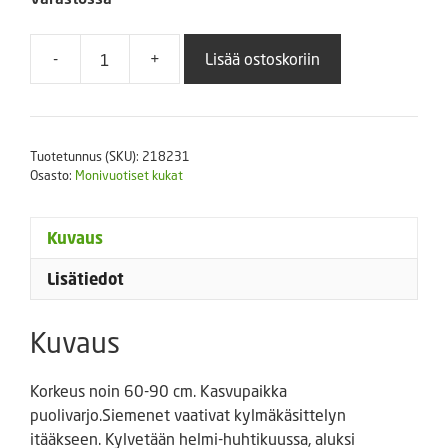
-
+
Lisää ostoskoriin
Sinivaleunikko
'Hensol
Violet'
määrä
Tuotetunnus (SKU):
218231
Osasto:
Monivuotiset kukat
Kuvaus
Lisätiedot
Kuvaus
Korkeus noin 60-90 cm. Kasvupaikka
puolivarjo.Siemenet vaativat kylmäkäsittelyn
itääkseen. Kylvetään helmi-huhtikuussa, aluksi