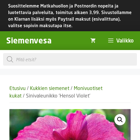
Siirry
Suosittelemme Matkahuollon ja Postnordin nopeita ja
sisältöön
luotettavia palveluita, toimitus
alkaen 3,99.
Sivustollamme
on Klarnan lisäksi myös Paytrail maksut (esivalittuna),
valitse sopivin maksutapa itse.
Siemenvesa
Valikko
Products
search
Etusivu
/
Kukkien siemenet
/
Monivuotiset
kukat
/ Sinivaleunikko ’Hensol Violet’