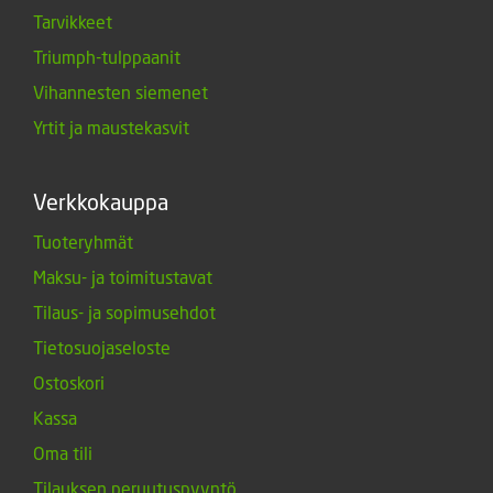
Tarvikkeet
Triumph-tulppaanit
Vihannesten siemenet
Yrtit ja maustekasvit
Verkkokauppa
Tuoteryhmät
Maksu- ja toimitustavat
Tilaus- ja sopimusehdot
Tietosuojaseloste
Ostoskori
Kassa
Oma tili
Tilauksen peruutuspyyntö