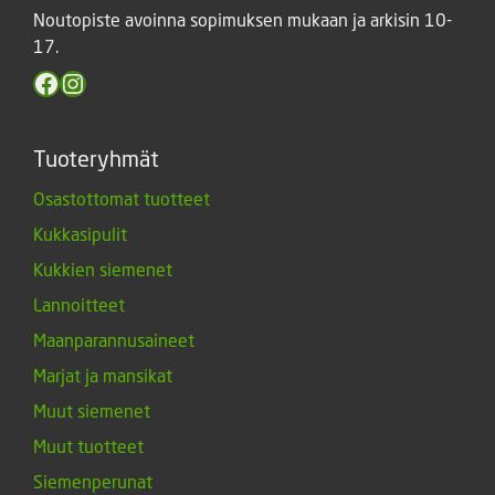
Noutopiste avoinna sopimuksen mukaan ja arkisin 10-
17.
Facebook
Instagram
Tuoteryhmät
Osastottomat tuotteet
Kukkasipulit
Kukkien siemenet
Lannoitteet
Maanparannusaineet
Marjat ja mansikat
Muut siemenet
Muut tuotteet
Siemenperunat