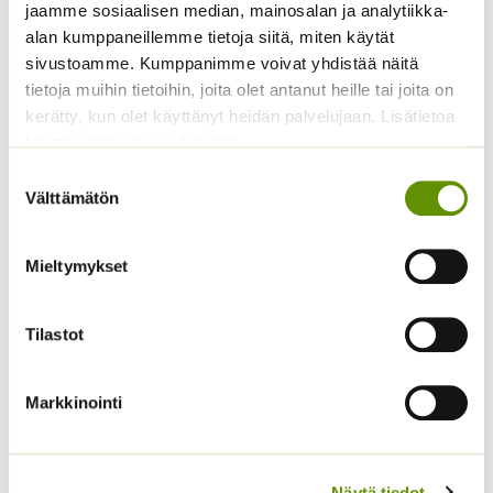
jaamme sosiaalisen median, mainosalan ja analytiikka-
3,50
€
5,50
€
Sisältää arvonlisäveron
Sisältää arvonlisäveron
alan kumppaneillemme tietoja siitä, miten käytät
sivustoamme. Kumppanimme voivat yhdistää näitä
tietoja muihin tietoihin, joita olet antanut heille tai joita on
kerätty, kun olet käyttänyt heidän palvelujaan. Lisätietoa
käyttämistämme evästeistä
Suostumuksen
Välttämätön
valinta
Mieltymykset
Kiinanasteri Fan
Kääpiöauringonkukka
sekoitus (noin 100 s.)
Pacino Gold
Tilastot
3,90
€
3,60
€
Sisältää arvonlisäveron
Sisältää arvonlisäveron
Markkinointi
Näytä tiedot