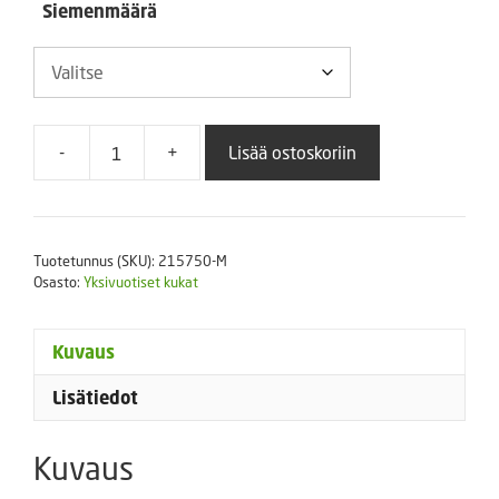
Siemenmäärä
-
+
Lisää ostoskoriin
Tuoksupielus
Giga
White
määrä
Tuotetunnus (SKU):
215750-M
Osasto:
Yksivuotiset kukat
Kuvaus
Lisätiedot
Kuvaus