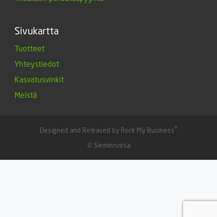
Sivukartta
Tuotteet
Yhteystiedot
Kasvatusvinkit
Meistä
®
Designed and Released by Rock My Business
© Siemenvesa