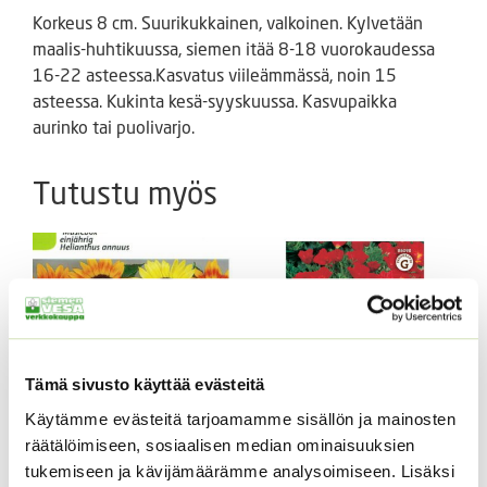
Korkeus 8 cm. Suurikukkainen, valkoinen. Kylvetään
maalis-huhtikuussa, siemen itää 8-18 vuorokaudessa
16-22 asteessa.Kasvatus viileämmässä, noin 15
asteessa. Kukinta kesä-syyskuussa. Kasvupaikka
aurinko tai puolivarjo.
Tutustu myös
Tämä sivusto käyttää evästeitä
Käytämme evästeitä tarjoamamme sisällön ja mainosten
räätälöimiseen, sosiaalisen median ominaisuuksien
Kääpiöauringonkukka
Kaliforniantuliunikko
tukemiseen ja kävijämäärämme analysoimiseen. Lisäksi
Music Box 40 s.
Sperli Dalli