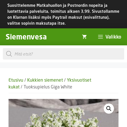
Siirry
Suosittelemme Matkahuollon ja Postnordin nopeita ja
sisältöön
luotettavia palveluita, toimitus
alkaen 3,99.
Sivustollamme
on Klarnan lisäksi myös Paytrail maksut (esivalittuna),
valitse sopivin maksutapa itse.
Siemenvesa
Valikko
Products
search
Etusivu
/
Kukkien siemenet
/
Yksivuotiset
kukat
/ Tuoksupielus Giga White