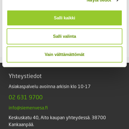
Salli kaikki
Aitoelämänlanka
Hämähäkkikukka
Salli valinta
Presto sekoitus
sekoitus
2,70
€
2,70
€
Sisältää arvonlisäveron
Sisältää arvonlisäveron
Vain välttämättömät
Yhteystiedot
Asiakaspalvelu avoinna arkisin klo 10-17
02 631 9700
info@siemenvesa.fi
Keskuskatu 40, Aito kaupan yhteydessä. 38700
Kankaanpää.