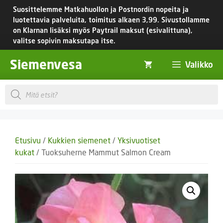
Siirry
Suosittelemme Matkahuollon ja Postnordin nopeita ja
sisältöön
luotettavia palveluita, toimitus
alkaen 3,99.
Sivustollamme
on Klarnan lisäksi myös Paytrail maksut (esivalittuna),
valitse sopivin maksutapa itse.
Siemenvesa
Valikko
Products
search
Etusivu
/
Kukkien siemenet
/
Yksivuotiset
kukat
/ Tuoksuherne Mammut Salmon Cream