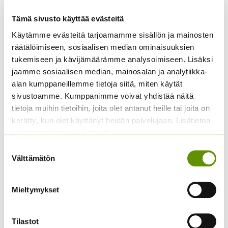
Tämä sivusto käyttää evästeitä
Käytämme evästeitä tarjoamamme sisällön ja mainosten
räätälöimiseen, sosiaalisen median ominaisuuksien
tukemiseen ja kävijämäärämme analysoimiseen. Lisäksi
jaamme sosiaalisen median, mainosalan ja analytiikka-
Kiinanasteri Benary’s
Tuoksuherne Little
Princess
Sweetheart (an)
alan kumppaneillemme tietoja siitä, miten käytät
(jättiläisprinsessa) 100
sivustoamme. Kumppanimme voivat yhdistää näitä
2,80
€
Sisältää arvonlisäveron
s.
tietoja muihin tietoihin, joita olet antanut heille tai joita on
4,90
€
kerätty, kun olet käyttänyt heidän palvelujaan. Lisätietoa
Sisältää arvonlisäveron
käyttämistämme evästeistä
Suostumuksen
Välttämätön
valinta
Mieltymykset
Tilastot