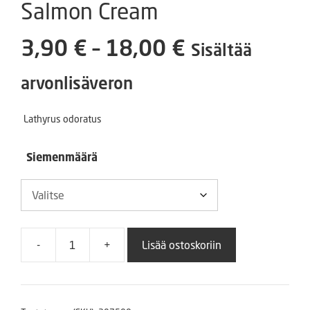
Salmon Cream
Hintaluokka
3,90
€
–
18,00
€
Sisältää
3,90 €
arvonlisäveron
-
Lathyrus odoratus
18,00 €
Siemenmäärä
-
+
Lisää ostoskoriin
Tuoksuherne
Mammut
Salmon
Cream