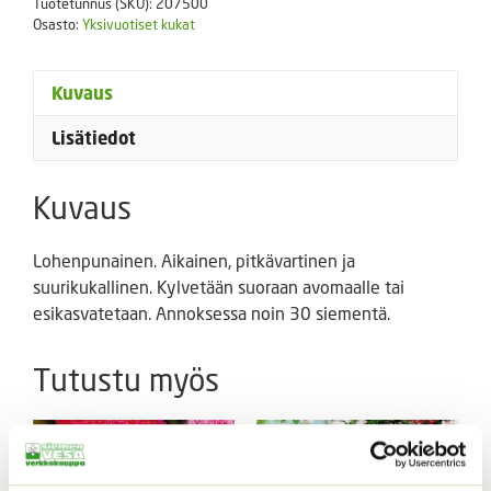
Tuotetunnus (SKU):
207500
määrä
Osasto:
Yksivuotiset kukat
Kuvaus
Lisätiedot
Kuvaus
Lohenpunainen. Aikainen, pitkävartinen ja
suurikukallinen. Kylvetään suoraan avomaalle tai
esikasvatetaan. Annoksessa noin 30 siementä.
Tutustu myös