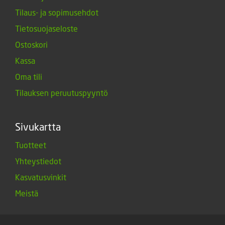
Tilaus- ja sopimusehdot
Tietosuojaseloste
Ostoskori
Kassa
Oma tili
Tilauksen peruutuspyyntö
Sivukartta
Tuotteet
Yhteystiedot
Kasvatusvinkit
Meistä